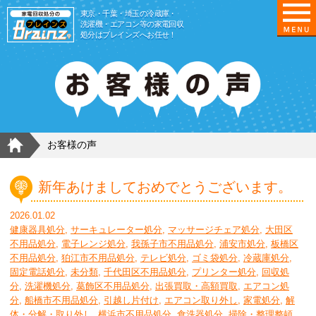
東京/埼玉/千葉/神奈川の 冷蔵庫・洗濯機・エアコ
東京・千葉・埼玉の冷蔵庫・
洗濯機・エアコン等の家電回収
処分はブレインズへお任せ！
HOME
お客様の声
新年あけましておめでとうございます。
2026.01.02
健康器具処分
,
サーキュレーター処分
,
マッサージチェア処分
,
大田区
不用品処分
,
電子レンジ処分
,
我孫子市不用品処分
,
浦安市処分
,
板橋区
不用品処分
,
狛江市不用品処分
,
テレビ処分
,
ゴミ袋処分
,
冷蔵庫処分
,
固定電話処分
,
未分類
,
千代田区不用品処分
,
プリンター処分
,
回収処
分
,
洗濯機処分
,
葛飾区不用品処分
,
出張買取・高額買取
,
エアコン処
分
,
船橋市不用品処分
,
引越し片付け
,
エアコン取り外し
,
家電処分
,
解
体・分解・取り外し
,
横浜市不用品処分
,
食洗器処分
,
掃除・整理整頓
,