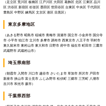
（足立区 荒川区 板橋区 江戸川区 大田区 葛飾区 北区 江東区 品川
区 渋谷区 新宿区 杉並区 墨田区 世田谷区 台東区 中央区 千代田区
豊島区 中野区 練馬区 文京区 港区 目黒区）
東京多摩地区
（あきる野市 昭島市 稲城市 青梅市 清瀬市 国立市 小金井市 国分寺
市 小平市 狛江市 立川市 多摩市 調布市 西東京市 八王子市 羽村市
東久留米市 東村山市 東大和市 日野市 府中市 福生市 町田市 三鷹市
武蔵野市 武蔵村山市）
埼玉県南部
（朝霞市 入間市 川口市 越谷市 さいたま市 草加市 所沢市 戸田市
新座市 挟山市 富士見市 ふじみ野市 松伏町 三郷市 三芳町 八潮市
吉川市 和光市 蕨市）
千葉県西部