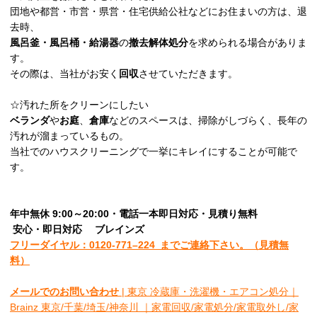
団地や都営・市営・県営・住宅供給公社などにお住まいの方は、退
去時、
風呂釜・風呂桶・給湯器
の
撤去解体処分
を求められる場合がありま
す。
その際は、当社がお安く
回収
させていただきます。
☆汚れた所をクリーンにしたい
ベランダ
や
お庭
、
倉庫
などのスペースは、掃除がしづらく、長年の
汚れが溜まっているもの。
当社でのハウスクリーニングで一挙にキレイにすることが可能で
す。
年中無休 9:00～20:00・電話一本即日対応・見積り無料
安心
・即日
対応
ブレインズ
フリーダイヤル：0120-
771
–
224
までご連絡下さい。
（見積無
料）
メールでのお問い合わせ
| 東京 冷蔵庫・洗濯機・エアコン処分｜
Brainz 東京/千葉/埼玉/神奈川 ｜家電回収/家電処分/家電取外し/家