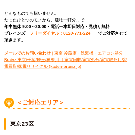
どんなものでも構いません。
たったひとつのモノから、建物一軒分まで
年中無休 9:00～20:00・電話一本即日対応・見積り無料
ブレインズ
フリーダイヤル：0120-771-224
でご対応させて
頂きます。
メールでのお問い合わせ
| 東京 冷蔵庫・洗濯機・エアコン処分｜
Brainz 東京/千葉/埼玉/神奈川 ｜家電回収/家電処分/家電取外し/家
電買取/家電リサイクル (kaden-brainz.jp)
＜ご対応エリア＞
東京23区