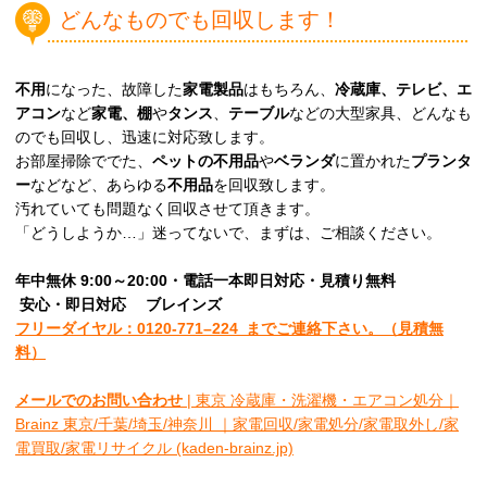
どんなものでも回収します！
不用
になった、故障した
家電製品
はもちろん、
冷蔵庫、テレビ、エ
アコン
など
家電、棚
や
タンス
、
テーブル
などの大型家具、どんなも
のでも回収し、迅速に対応致します。
お部屋掃除ででた、
ペットの不用品
や
ベランダ
に置かれた
プランタ
ー
などなど、あらゆる
不用品
を回収致します。
汚れていても問題なく回収させて頂きます。
「どうしようか…」迷ってないで、まずは、ご相談ください。
年中無休 9:00～20:00・電話一本即日対応・見積り無料
安心
・即日
対応
ブレインズ
フリーダイヤル：0120-
771
–
224
までご連絡下さい。
（見積無
料）
メールでのお問い合わせ
| 東京 冷蔵庫・洗濯機・エアコン処分｜
Brainz 東京/千葉/埼玉/神奈川 ｜家電回収/家電処分/家電取外し/家
電買取/家電リサイクル (kaden-brainz.jp)