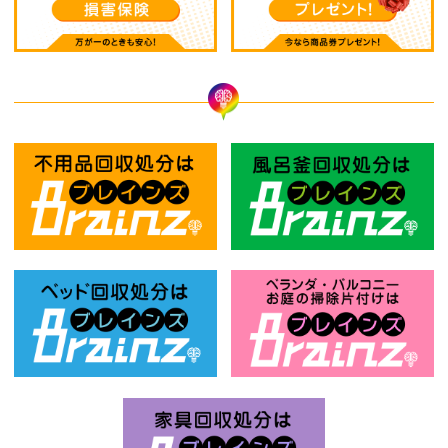
不用品回収処分はBrainz-ブレインズ
風
ベッド回収処分はBrainz-ブレインズ
お