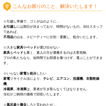
こんなお困りのこと、解決いたします！
☆引越し準備で、ゴミが山のように…
お引越し
には期日が決まっており、時間がないもの。当社スタッフ
であれば、
不用品
の山を、スピーディーに分別・運搬し、処分いたします。
☆大きな
家具
や
ベッド
が運び出せない
家具
も
ベッド
も重く、素人の方が運搬するのは大変危険。
プロの私たちなら、短時間でお部屋を傷つけず、運ぶことができま
す。
☆いらない
家電
を
処分
したい
家電
リサイクル法により、
テレビ、エアコン、洗濯機、衣類乾燥
機
、
冷蔵庫、冷凍庫
は、業者が引き取らなくてはなりません。
当社がご納得の価格で回収いたします。
☆
風呂釜
を
撤去
しろと言われたが…