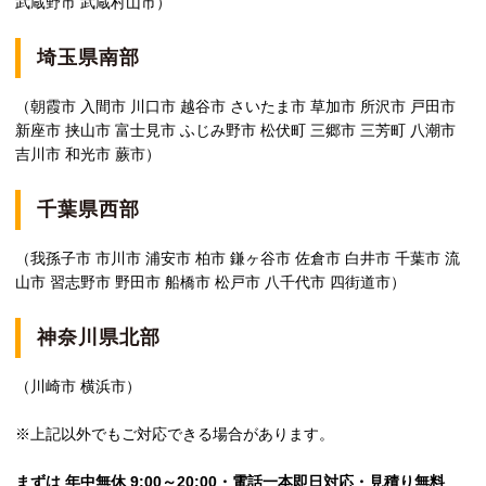
武蔵野市 武蔵村山市）
埼玉県南部
（朝霞市 入間市 川口市 越谷市 さいたま市 草加市 所沢市 戸田市
新座市 挟山市 富士見市 ふじみ野市 松伏町 三郷市 三芳町 八潮市
吉川市 和光市 蕨市）
千葉県西部
（我孫子市 市川市 浦安市 柏市 鎌ヶ谷市 佐倉市 白井市 千葉市 流
山市 習志野市 野田市 船橋市 松戸市 八千代市 四街道市）
神奈川県北部
（川崎市 横浜市）
※上記以外でもご対応できる場合があります。
まずは 年中無休 9:00～20:00・電話一本即日対応・見積り無料