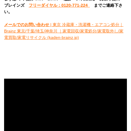
ブレインズ
フリーダイヤル：0120-771-224
ま
でご連絡下さ
い。
メールでのお問い合わせ
| 東京 冷蔵庫・洗濯機・エアコン処分｜
Brainz 東京/千葉/埼玉/神奈川 ｜家電回収/家電処分/家電取外し/家
電買取/家電リサイクル (kaden-brainz.jp)