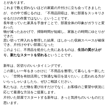
とがあります。
これまで数え切れないほどの家庭の片付けに立ち会ってきました
が、その中で感じるのは、「不用品回収は、単に部屋をスッキリさ
せるだけの作業ではない」ということです。
長年使っていた家具を手放すことで、部屋全体の印象がガラリと変
わった
物が減ったおかげで、掃除時間が短縮し、家族との時間にゆとりが
できた
思い切って押入れを整理した結果、ほしかった収納スペースが確保
でき、片付けやすい部屋になった
このように、不用品を処分した先にあるものは、
生活の質が上が
り、新たなスタートを切れる
ということです。
新年は、区切りのいいタイミングです。
この新しい一年をきっかけに「不用品を整理して暮らしを一新した
い」「空間を有効活用して快適な毎日を送りたい」と思われる方が
いらっしゃいましたら、ぜひご相談ください。
私たちは、ただ物を運び出すだけでなく、お客様のご要望や状況に
応じて最適な方法をご提案します。
片付いた部屋でスタートする新年は、きっと気持ちのいいものだと
思います。