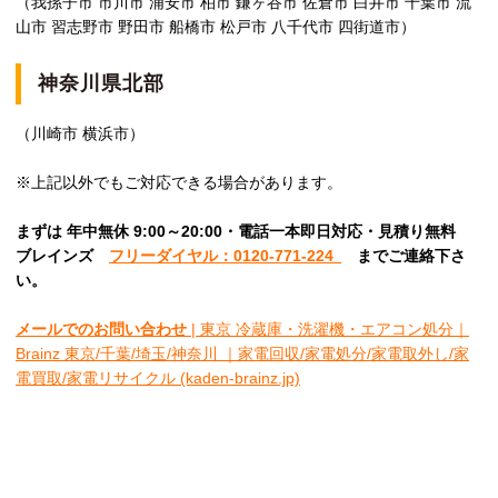
（我孫子市 市川市 浦安市 柏市 鎌ヶ谷市 佐倉市 白井市 千葉市 流
山市 習志野市 野田市 船橋市 松戸市 八千代市 四街道市）
神奈川県北部
（川崎市 横浜市）
※上記以外でもご対応できる場合があります。
まずは 年中無休 9:00～20:00・電話一本即日対応・見積り無料
ブレインズ
フリーダイヤル：0120-771-224
ま
でご連絡下さ
い。
メールでのお問い合わせ
| 東京 冷蔵庫・洗濯機・エアコン処分｜
Brainz 東京/千葉/埼玉/神奈川 ｜家電回収/家電処分/家電取外し/家
電買取/家電リサイクル (kaden-brainz.jp)