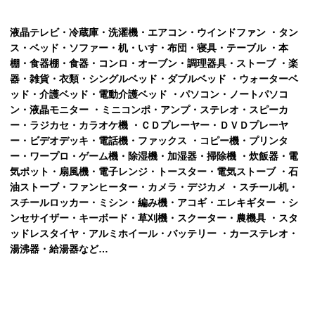
液晶テレビ・冷蔵庫・洗濯機・エアコン・ウインドファン ・タン
ス・ベッド・ソファー・机・いす・布団・寝具・テーブル ・本
棚・食器棚・食器・コンロ・オーブン・調理器具・ストーブ ・楽
器・雑貨・衣類・シングルベッド・ダブルベッド ・ウォーターベ
ッド・介護ベッド・電動介護ベッド ・パソコン・ノートパソコ
ン・液晶モニター ・ミニコンポ・アンプ・ステレオ・スピーカ
ー・ラジカセ・カラオケ機 ・ＣＤプレーヤー・ＤＶＤプレーヤ
ー・ビデオデッキ・電話機・ファックス ・コピー機・プリンタ
ー・ワープロ・ゲーム機・除湿機・加湿器・掃除機 ・炊飯器・電
気ポット・扇風機・電子レンジ・トースター・電気ストーブ ・石
油ストーブ・ファンヒーター・カメラ・デジカメ ・スチール机・
スチールロッカー・ミシン・編み機・アコギ・エレキギター ・シ
ンセサイザー・キーボード・草刈機・スクーター・農機具 ・スタ
ッドレスタイヤ・アルミホイール・バッテリー ・カーステレオ・
湯沸器・給湯器など…