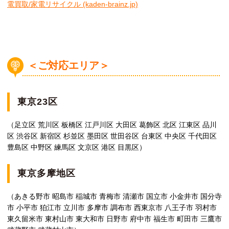
電買取/家電リサイクル (kaden-brainz.jp)
＜ご対応エリア＞
東京23区
（足立区 荒川区 板橋区 江戸川区 大田区 葛飾区 北区 江東区 品川
区 渋谷区 新宿区 杉並区 墨田区 世田谷区 台東区 中央区 千代田区
豊島区 中野区 練馬区 文京区 港区 目黒区）
東京多摩地区
（あきる野市 昭島市 稲城市 青梅市 清瀬市 国立市 小金井市 国分寺
市 小平市 狛江市 立川市 多摩市 調布市 西東京市 八王子市 羽村市
東久留米市 東村山市 東大和市 日野市 府中市 福生市 町田市 三鷹市