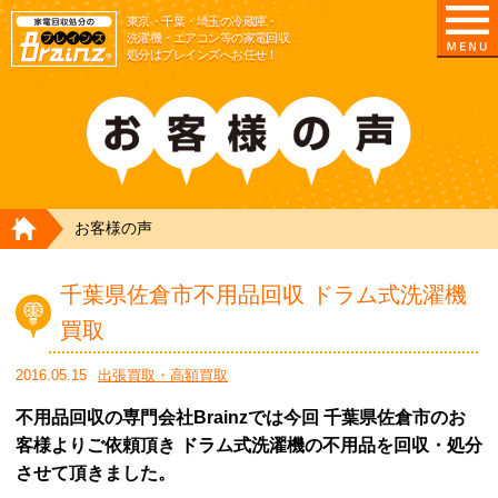
東京/埼玉/千葉/神奈川の 冷蔵庫・洗濯機・エアコ
東京・千葉・埼玉の冷蔵庫・
洗濯機・エアコン等の家電回収
処分はブレインズへお任せ！
HOME
お客様の声
千葉県佐倉市不用品回収 ドラム式洗濯機
買取
2016.05.15
出張買取・高額買取
不用品回収の専門会社Brainzでは今回 千葉県佐倉市のお
客様よりご依頼頂き ドラム式洗濯機の不用品を回収・処分
させて頂きました。