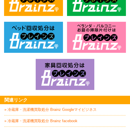
不用品回収処分はBrainz-ブレインズ
風
ベッド回収処分はBrainz-ブレインズ
お
家具回収処分はBrai
関連リンク
» 冷蔵庫・洗濯機買取処分 Brainz Googleマイビジネス
» 冷蔵庫・洗濯機買取処分 Brainz facebook