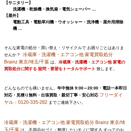
【サニタリー】
洗濯機・乾燥機・換気扇・電気シェーバー …
【屋外】
電動工具・電動草刈機・ウオッシャー・洗浄機・屋外用掃除
機 …
そんな家電の処分・買い替え・リサイクルで お困りごとはありま
冷蔵庫・洗濯機・エアコン他 家電買取処分
せんか？
Brainz 東京/埼玉/千葉
は、
冷蔵庫・洗濯機・エアコン他 家電の
買取処分に関する 疑問・要望をトータルサポート
致します。
どんなものでも構いません。
年中無休 9:00～20:00・電話一本即日
フリーダイ
対応・見積り無料・出張買取・親切丁寧・安心対応
ヤル：0120-335-282
までご連絡下さい。
冷蔵庫・洗濯機・エアコン他 家電買取処分 Brainz 東京/埼
玉/千葉
は、不用品やゴミ・整理したいモノに関する すべてのお