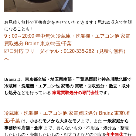
お見積り無料で直接査定をさせていただきます！思わぬ収入で笑顔
になることも！
9：00～20:00 年中無休 冷蔵庫・洗濯機・エアコン他 家電
買取処分 Brainz 東京/埼玉/千葉
即日対応 フリーダイヤル：0120-335-282（見積り無料）
へ
Brainzは、
東京都全域・埼玉県南部・千葉県西部と神奈川県北部で
冷蔵庫・洗濯機・エアコン他 家電の 買取・回収処分・撤去・取外
し処分
などを行っている
家電買取処分の専門会社
です。
冷蔵庫・洗濯機・エアコン他 家電買取処分 Brainz 東京/埼
玉/千葉
は、
小さなモノから大きなモノ
まで、また
一般家庭から
事務所や店舗・倉庫
まで、要らないもの・不用品・処分品・整理
したいもの・売却したいもの・粗大ゴミなどの回収を
年中無休
で行