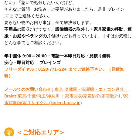
ない」「急いで処分したいんだけど」
そんなご質問・お悩み・ご要望がありましたら、是非 ブレイン
ズ までご連絡ください。
要らない物のお困り事は、全て解決致します。
不用品
の回収だけでなく、
設備機器の取外し・家具家電の移動、運
搬・お庭やベランダの片付け
なども行っています。まずはお気軽に
どんな事でもご相談ください。
年中無休 9:00～20:00・電話一本即日対応・見積り無料
安心
・即日
対応
ブレインズ
フリーダイヤル：0120-
771
–
224
までご連絡下さい。
（見積無
料）
メールでのお問い合わせ
| 東京 冷蔵庫・洗濯機・エアコン処分｜
Brainz 東京/千葉/埼玉/神奈川 ｜家電回収/家電処分/家電取外し/家
電買取/家電リサイクル (kaden-brainz.jp)
＜ご対応エリア＞