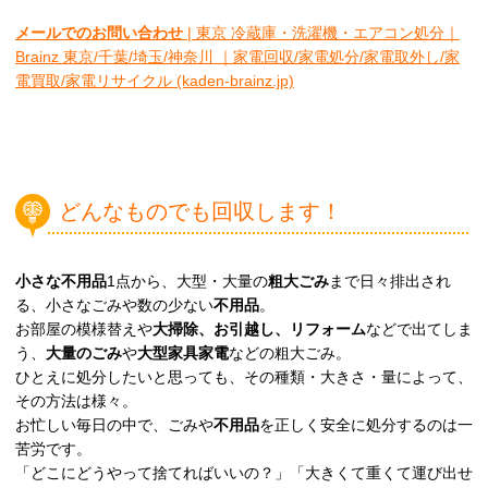
メールでのお問い合わせ
| 東京 冷蔵庫・洗濯機・エアコン処分｜
Brainz 東京/千葉/埼玉/神奈川 ｜家電回収/家電処分/家電取外し/家
電買取/家電リサイクル (kaden-brainz.jp)
どんなものでも回収します！
小さな不用品
1点から、大型・大量の
粗大ごみ
まで日々排出され
る、小さなごみや数の少ない
不用品
。
お部屋の模様替えや
大掃除、お引越し、リフォーム
などで出てしま
う、
大量のごみ
や
大型家具家電
などの粗大ごみ。
ひとえに処分したいと思っても、その種類・大きさ・量によって、
その方法は様々。
お忙しい毎日の中で、ごみや
不用品
を正しく安全に処分するのは一
苦労です。
「どこにどうやって捨てればいいの？」「大きくて重くて運び出せ