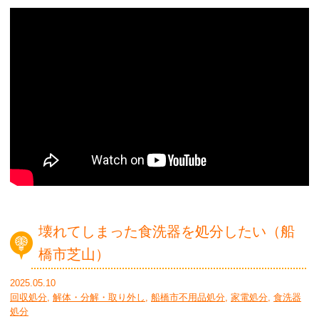
壊れてしまった食洗器を処分したい（船
橋市芝山）
2025.05.10
回収処分
,
解体・分解・取り外し
,
船橋市不用品処分
,
家電処分
,
食洗器
処分