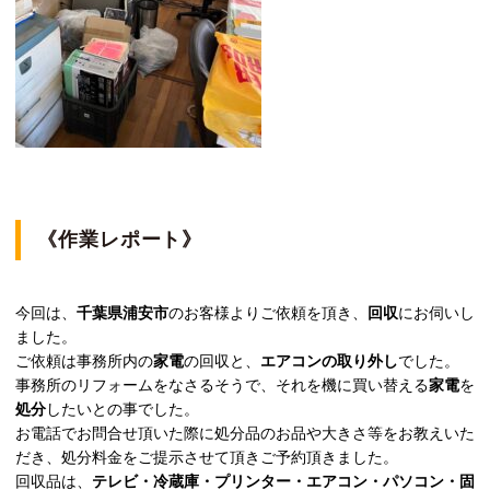
《作業レポート》
今回は、
千葉県浦安市
のお客様よりご依頼を頂き、
回収
にお伺いし
ました。
ご依頼は事務所内の
家電
の回収と、
エアコンの取り外し
でした。
事務所のリフォームをなさるそうで、それを機に買い替える
家電
を
処分
したいとの事でした。
お電話でお問合せ頂いた際に処分品のお品や大きさ等をお教えいた
だき、処分料金をご提示させて頂きご予約頂きました。
回収品は、
テレビ・冷蔵庫・プリンター・エアコン・パソコン・固