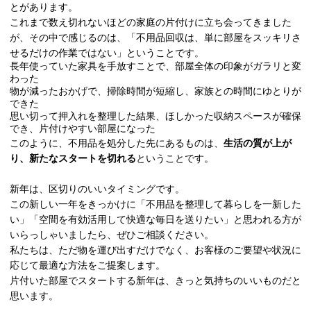
とがあります。
これまで数え切れないほどの家庭の片付けに立ち会ってきました
が、その中で感じるのは、「不用品回収は、単に部屋をスッキリさ
せるだけの作業ではない」ということです。
長年使っていた家具を手放すことで、部屋全体の印象がガラリと変
わった
物が減ったおかげで、掃除時間が短縮し、家族との時間にゆとりが
できた
思い切って押入れを整理した結果、ほしかった収納スペースが確保
でき、片付けやすい部屋になった
このように、不用品を処分した先にあるものは、
生活の質が上が
り、新たなスタートを切れる
ということです。
新年は、区切りのいいタイミングです。
この新しい一年をきっかけに「不用品を整理して暮らしを一新した
い」「空間を有効活用して快適な毎日を送りたい」と思われる方が
いらっしゃいましたら、ぜひご相談ください。
私たちは、ただ物を運び出すだけでなく、お客様のご要望や状況に
応じて最適な方法をご提案します。
片付いた部屋でスタートする新年は、きっと気持ちのいいものだと
思います。