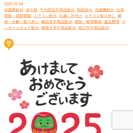
2025.01.04
冷蔵庫処分
,
未分類
,
千代田区不用品処分
,
回収処分
,
洗濯機処分
,
出張
買取・高額買取
,
エアコン処分
,
引越し片付け
,
エアコン取り外し
,
解
体・分解・取り外し
,
横浜市不用品処分
,
掃除・整理整頓
,
遺品整理
,
マ
ッサージチェア処分
,
我孫子市不用品処分
,
狛江市不用品処分