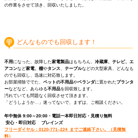
の作業をさせて頂き、回収いたしました。
どんなものでも回収します！
不用
になった、故障した
家電製品
はもちろん、
冷蔵庫、テレビ、エ
アコン
など
家電、棚
や
タンス
、
テーブル
などの大型家具、どんなも
のでも回収し、迅速に対応致します。
お部屋掃除ででた、
ペットの不用品
や
ベランダ
に置かれた
プランタ
ー
などなど、あらゆる
不用品
を回収致します。
汚れていても問題なく回収させて頂きます。
「どうしようか…」迷ってないで、まずは、ご相談ください。
年中無休 9:00～20:00・電話一本即日対応・見積り無料
安心
・即日
対応
ブレインズ
フリーダイヤル：0120-
771
–
224
までご連絡下さい。
（見積無
料）