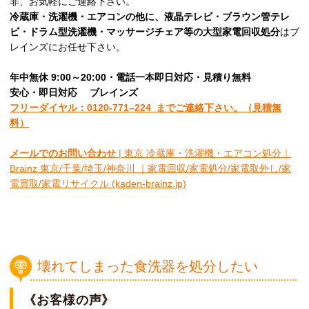
非、お気軽にご連絡下さい。
冷蔵庫・洗濯機・エアコンの他に、液晶テレビ・ブラウン管テレ
ビ・ドラム型洗濯機・マッサージチェア等の大型家電回収処分
はブ
レインズにお任せ下さい。
年中無休 9:00～20:00・電話一本即日対応・見積り無料
安心
・即日
対応
ブレインズ
フリーダイヤル：0120-
771
–
224
までご連絡下さい。
（見積無
料）
メールでのお問い合わせ
| 東京 冷蔵庫・洗濯機・エアコン処分｜
Brainz 東京/千葉/埼玉/神奈川 ｜家電回収/家電処分/家電取外し/家
電買取/家電リサイクル (kaden-brainz.jp)
壊れてしまった食洗器を処分したい
《お客様の声》