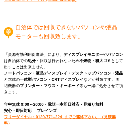
自治体では回収できないパソコンや液晶
モニターも回収致します。
「資源有効利用促進法」により、
ディスプレイモニター
や
パソコン
は自治体での
処分
・
回収
は行われないため
不燃物
・
粗大ゴミ
として
出すことは出来ません。
ノートパソコン・液晶ディスプレイ・デスクトップパソコン・液晶
と本体の
一体型パソコン・CRTディスプレイ
などが対象です。周
辺機器の
プリンター・マウス・キーボード
等も一緒に処分させて頂
きます。
年中無休 9:00～20:00・電話一本即日対応・見積り無料
安心
・即日
対応
ブレインズ
フリーダイヤル：0120-
771
–
224
までご連絡下さい。
（見積無
料）