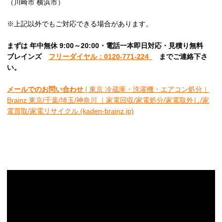
（川崎市 横浜市）
※上記以外でもご対応できる場合があります。
まずは 年中無休 9:00～20:00・電話一本即日対応・見積り無料
ブレインズ
フリーダイヤル：0120-771-224
ま
でご連絡下さ
い。
メールでのお問い合わせ
| 東京 冷蔵庫・洗濯機・エアコン処分｜
Brainz 東京/千葉/埼玉/神奈川 ｜家電回収/家電処分/家電取外し/家
電買取/家電リサイクル (kaden-brainz.jp)