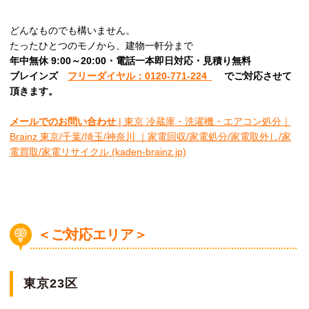
どんなものでも構いません。
たったひとつのモノから、建物一軒分まで
年中無休 9:00～20:00・電話一本即日対応・見積り無料
ブレインズ
フリーダイヤル：0120-771-224
でご対応させて
頂きます。
メールでのお問い合わせ
| 東京 冷蔵庫・洗濯機・エアコン処分｜
Brainz 東京/千葉/埼玉/神奈川 ｜家電回収/家電処分/家電取外し/家
電買取/家電リサイクル (kaden-brainz.jp)
＜ご対応エリア＞
東京23区