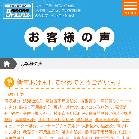
東京/埼玉/千葉/神奈川の 冷蔵庫・洗濯機・エアコ
東京・千葉・埼玉の冷蔵庫・
洗濯機・エアコン等の家電回収
処分はブレインズへお任せ！
HOME
お客様の声
新年あけましておめでとうございます。
2026.01.02
回収処分
,
洗濯機処分
,
葛飾区不用品処分
,
出張買取・高額買取
,
エアコ
ン処分
,
船橋市不用品処分
,
引越し片付け
,
エアコン取り外し
,
家電処
分
,
解体・分解・取り外し
,
横浜市不用品処分
,
食洗器処分
,
掃除・整理
整頓
,
体重計処分
,
世田谷区不用品処分
,
遺品整理
,
健康器具処分
,
サー
キュレーター処分
,
マッサージチェア処分
,
大田区不用品処分
,
電子レ
ンジ処分
,
我孫子市不用品処分
,
浦安市処分
,
板橋区不用品処分
,
狛江市
不用品処分
,
テレビ処分
,
ゴミ袋処分
,
冷蔵庫処分
,
固定電話処分
,
未分