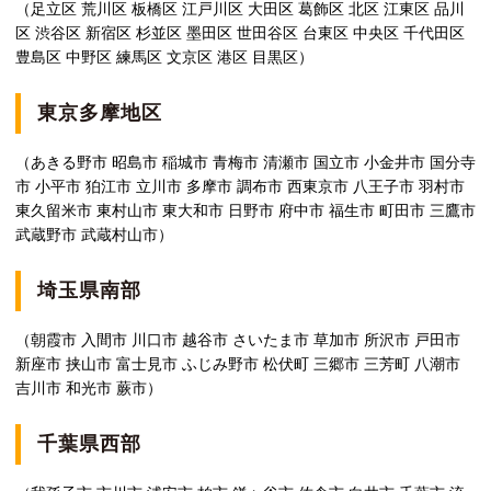
（足立区 荒川区 板橋区 江戸川区 大田区 葛飾区 北区 江東区 品川
区 渋谷区 新宿区 杉並区 墨田区 世田谷区 台東区 中央区 千代田区
豊島区 中野区 練馬区 文京区 港区 目黒区）
東京多摩地区
（あきる野市 昭島市 稲城市 青梅市 清瀬市 国立市 小金井市 国分寺
市 小平市 狛江市 立川市 多摩市 調布市 西東京市 八王子市 羽村市
東久留米市 東村山市 東大和市 日野市 府中市 福生市 町田市 三鷹市
武蔵野市 武蔵村山市）
埼玉県南部
（朝霞市 入間市 川口市 越谷市 さいたま市 草加市 所沢市 戸田市
新座市 挟山市 富士見市 ふじみ野市 松伏町 三郷市 三芳町 八潮市
吉川市 和光市 蕨市）
千葉県西部