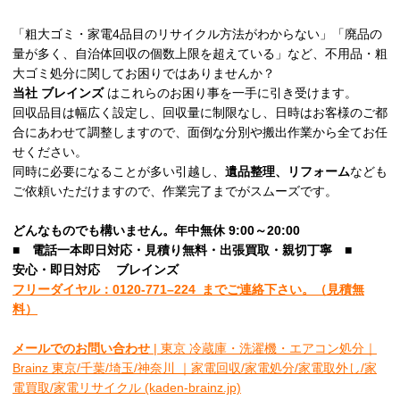
「粗大ゴミ・家電4品目のリサイクル方法がわからない」「廃品の
量が多く、自治体回収の個数上限を超えている」など、不用品・粗
大ゴミ処分に関してお困りではありませんか？
当社
ブレインズ
はこれらのお困り事を一手に引き受けます。
回収品目は幅広く設定し、回収量に制限なし、日時はお客様のご都
合にあわせて調整しますので、面倒な分別や搬出作業から全てお任
せください。
同時に必要になることが多い引越し、
遺品整理、リフォーム
なども
ご依頼いただけますので、作業完了までがスムーズです。
どんなものでも構いません。年中無休 9:00～20:00
■
電話一本即日対応・見積り無料・出張買取・親切丁寧
■
安心
・即日
対応
ブレインズ
フリーダイヤル：0120-
771
–
224
までご連絡下さい。
（見積無
料）
メールでのお問い合わせ
| 東京 冷蔵庫・洗濯機・エアコン処分｜
Brainz 東京/千葉/埼玉/神奈川 ｜家電回収/家電処分/家電取外し/家
電買取/家電リサイクル (kaden-brainz.jp)