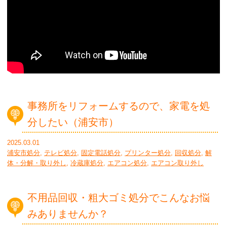
事務所をリフォームするので、家電を処
分したい（浦安市）
2025.03.01
浦安市処分
,
テレビ処分
,
固定電話処分
,
プリンター処分
,
回収処分
,
解
体・分解・取り外し
,
冷蔵庫処分
,
エアコン処分
,
エアコン取り外し
不用品回収・粗大ゴミ処分でこんなお悩
みありませんか？