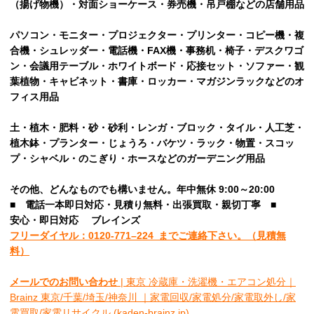
（揚げ物機）・対面ショーケース・券売機・吊戸棚などの店舗用品
パソコン・モニター・プロジェクター・プリンター・コピー機・複
合機・シュレッダー・電話機・FAX機・事務机・椅子・デスクワゴ
ン・会議用テーブル・ホワイトボード・応接セット・ソファー・観
葉植物・キャビネット・書庫・ロッカー・マガジンラックなどのオ
フィス用品
土・植木・肥料・砂・砂利・レンガ・ブロック・タイル・人工芝・
植木鉢・プランター・じょうろ・バケツ・ラック・物置・スコッ
プ・シャベル・のこぎり・ホースなどのガーデニング用品
その他、
どんなものでも構いません。年中無休 9:00～20:00
■
電話一本即日対応・見積り無料・出張買取・親切丁寧
■
安心
・即日
対応
ブレインズ
フリーダイヤル：0120-
771
–
224
までご連絡下さい。
（見積無
料）
メールでのお問い合わせ
| 東京 冷蔵庫・洗濯機・エアコン処分｜
Brainz 東京/千葉/埼玉/神奈川 ｜家電回収/家電処分/家電取外し/家
電買取/家電リサイクル (kaden-brainz.jp)