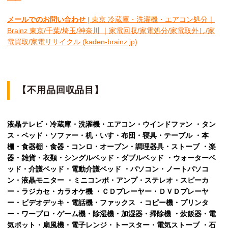
メールでのお問い合わせ
| 東京 冷蔵庫・洗濯機・エアコン処分｜
Brainz 東京/千葉/埼玉/神奈川 ｜家電回収/家電処分/家電取外し/家
電買取/家電リサイクル (kaden-brainz.jp)
【不用品回収品目】
液晶テレビ・冷蔵庫・洗濯機・エアコン・ウインドファン ・タン
ス・ベッド・ソファー・机・いす・布団・寝具・テーブル ・本
棚・食器棚・食器・コンロ・オーブン・調理器具・ストーブ ・楽
器・雑貨・衣類・シングルベッド・ダブルベッド ・ウォーターベ
ッド・介護ベッド・電動介護ベッド ・パソコン・ノートパソコ
ン・液晶モニター ・ミニコンポ・アンプ・ステレオ・スピーカ
ー・ラジカセ・カラオケ機 ・ＣＤプレーヤー・ＤＶＤプレーヤ
ー・ビデオデッキ・電話機・ファックス ・コピー機・プリンタ
ー・ワープロ・ゲーム機・除湿機・加湿器・掃除機 ・炊飯器・電
気ポット・扇風機・電子レンジ・トースター・電気ストーブ ・石