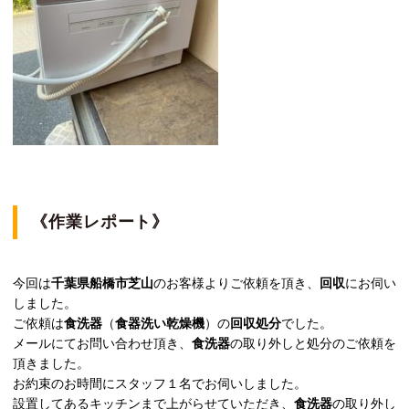
《作業レポート》
今回は
千葉県船橋市芝山
のお客様よりご依頼を頂き、
回収
にお伺い
しました。
ご依頼は
食洗器
（
食器洗い乾燥機
）の
回収処分
でした。
メールにてお問い合わせ頂き、
食洗器
の取り外しと処分のご依頼を
頂きました。
お約束のお時間にスタッフ１名でお伺いしました。
設置してあるキッチンまで上がらせていただき、
食洗器
の取り外し