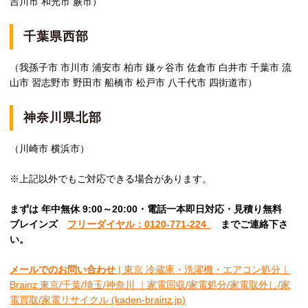
吉川市 和光市 蕨市）
千葉県西部
（我孫子市 市川市 浦安市 柏市 鎌ヶ谷市 佐倉市 白井市 千葉市 流
山市 習志野市 野田市 船橋市 松戸市 八千代市 四街道市）
神奈川県北部
（川崎市 横浜市）
※上記以外でもご対応できる場合があります。
まずは 年中無休 9:00～20:00・電話一本即日対応・見積り無料
ブレインズ
フリーダイヤル：0120-771-224
ま
でご連絡下さ
い。
メールでのお問い合わせ
| 東京 冷蔵庫・洗濯機・エアコン処分｜
Brainz 東京/千葉/埼玉/神奈川 ｜家電回収/家電処分/家電取外し/家
電買取/家電リサイクル (kaden-brainz.jp)