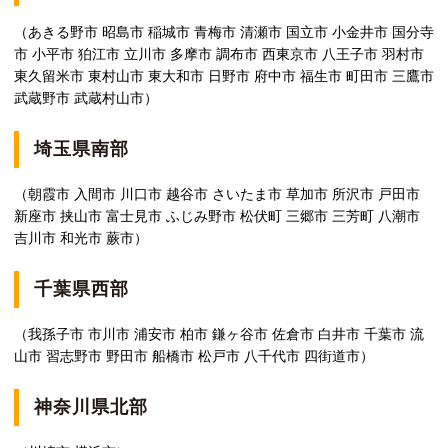
（あきる野市 昭島市 稲城市 青梅市 清瀬市 国立市 小金井市 国分寺
市 小平市 狛江市 立川市 多摩市 調布市 西東京市 八王子市 羽村市
東久留米市 東村山市 東大和市 日野市 府中市 福生市 町田市 三鷹市
武蔵野市 武蔵村山市）
埼玉県南部
（朝霞市 入間市 川口市 越谷市 さいたま市 草加市 所沢市 戸田市
新座市 挟山市 富士見市 ふじみ野市 松伏町 三郷市 三芳町 八潮市
吉川市 和光市 蕨市）
千葉県西部
（我孫子市 市川市 浦安市 柏市 鎌ヶ谷市 佐倉市 白井市 千葉市 流
山市 習志野市 野田市 船橋市 松戸市 八千代市 四街道市）
神奈川県北部