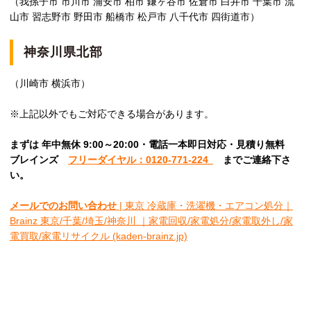
（我孫子市 市川市 浦安市 柏市 鎌ヶ谷市 佐倉市 白井市 千葉市 流
山市 習志野市 野田市 船橋市 松戸市 八千代市 四街道市）
神奈川県北部
（川崎市 横浜市）
※上記以外でもご対応できる場合があります。
まずは 年中無休 9:00～20:00・電話一本即日対応・見積り無料
ブレインズ
フリーダイヤル：0120-771-224
ま
でご連絡下さ
い。
メールでのお問い合わせ
| 東京 冷蔵庫・洗濯機・エアコン処分｜
Brainz 東京/千葉/埼玉/神奈川 ｜家電回収/家電処分/家電取外し/家
電買取/家電リサイクル (kaden-brainz.jp)