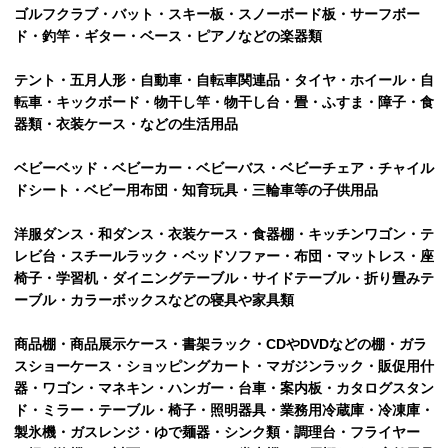
ゴルフクラブ・バット・スキー板・スノーボード板・サーフボー
ド・釣竿・ギター・ベース・ピアノなどの楽器類
テント・五月人形・自動車・自転車関連品・タイヤ・ホイール・自
転車・キックボード・物干し竿・物干し台・畳・ふすま・障子・食
器類・衣装ケース・などの生活用品
ベビーベッド・ベビーカー・ベビーバス・ベビーチェア・チャイル
ドシート・ベビー用布団・知育玩具・三輪車等の子供用品
洋服ダンス・和ダンス・衣装ケース・食器棚・キッチンワゴン・テ
レビ台・スチールラック・ベッドソファー・布団・マットレス・座
椅子・学習机・ダイニングテーブル・サイドテーブル・折り畳みテ
ーブル・カラーボックスなどの寝具や家具類
商品棚・商品展示ケース・書架ラック・CDやDVDなどの棚・ガラ
スショーケース・ショッピングカート・マガジンラック・販促用什
器・ワゴン・マネキン・ハンガー・台車・案内板・カタログスタン
ド・ミラー・テーブル・椅子・照明器具・業務用冷蔵庫・冷凍庫・
製氷機・ガスレンジ・ゆで麺器・シンク類・調理台・フライヤー