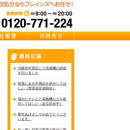
遺品整理・リサイクル Brainz 取扱い 【冷蔵庫・洗濯機・エアコ
東京・千葉・埼玉の冷蔵庫・
営業時間：AM 9:00～PM 20:0
質問
会社概要
お問合せ
最新記事
川崎市中原区にて洗濯機の回収
を行いました
部屋にある不用品を処分してほ
しい（世田谷区祖師谷）
壊れたテレビと扇風機などを処
分してほしい（足立区谷中）
新年あけましておめでとうござ
います。
引っ越し目前で家電の処分に困