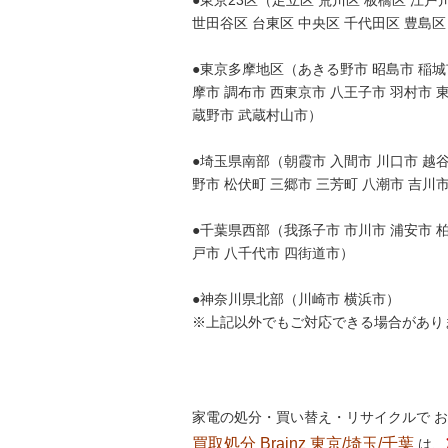
●東京23区（足立区 荒川区 板橋区 江戸川
世田谷区 台東区 中央区 千代田区 豊島区
●東京多摩地区（あきる野市 昭島市 稲城市
摩市 調布市 西東京市 八王子市 羽村市 
蔵野市 武蔵村山市）
●埼玉県南部（朝霞市 入間市 川口市 越谷
野市 松伏町 三郷市 三芳町 八潮市 吉川
●千葉県西部（我孫子市 市川市 浦安市 柏
戸市 八千代市 四街道市）
●神奈川県北部（川崎市 横浜市）
※上記以外でもご対応できる場合があり
家電の処分・買い替え・リサイクルで 
買取処分 Brainz 東京/埼玉/千葉
は、