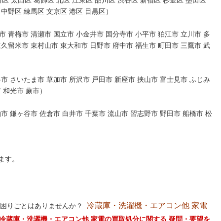
区 太田区 葛飾区 北区 江東区 品川区 渋谷区 新宿区 杉並区 墨田区
 中野区 練馬区 文京区 港区 目黒区）
 青梅市 清瀬市 国立市 小金井市 国分寺市 小平市 狛江市 立川市 多
東久留米市 東村山市 東大和市 日野市 府中市 福生市 町田市 三鷹市 武
市 さいたま市 草加市 所沢市 戸田市 新座市 挟山市 富士見市 ふじみ
市 和光市 蕨市）
市 鎌ヶ谷市 佐倉市 白井市 千葉市 流山市 習志野市 野田市 船橋市 松
ます。
冷蔵庫・洗濯機・エアコン他 家電
お困りごとはありませんか？
冷蔵庫・洗濯機・エアコン他 家電の買取処分に関する 疑問・要望を