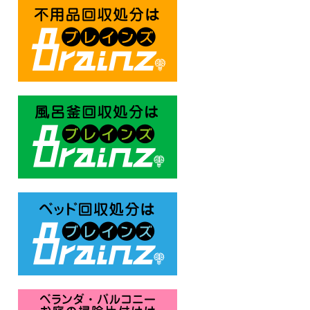
不用品回収処分はBrainz-ブレ
風呂釜回収処分はBrainz-ブレ
ベッド回収処分はBrainz-ブレ
ベランダ・バルコニー お庭の片付