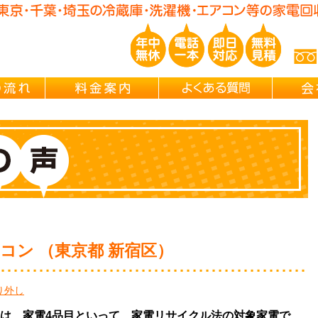
玉/千葉/神奈川の 冷蔵庫・洗濯機・エアコン買取処分・引越し片付け・
ご依頼の流れ
料金案内
よくある
コン （東京都 新宿区）
り外し
は、家電4品目といって、家電リサイクル法の対象家電で