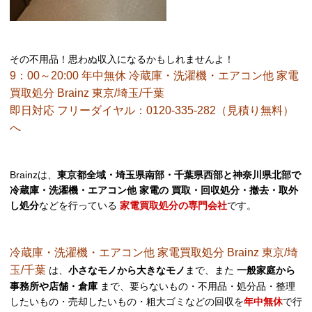
その不用品！思わぬ収入になるかもしれませんよ！
9：00～20:00 年中無休 冷蔵庫・洗濯機・エアコン他 家電
買取処分 Brainz 東京/埼玉/千葉
即日対応 フリーダイヤル：0120-335-282（見積り無料）
へ
Brainzは、
東京都全域・埼玉県南部・千葉県西部と神奈川県北部で
冷蔵庫・洗濯機・エアコン他 家電の 買取・回収処分・撤去・取外
し処分
などを行っている
家電買取処分の専門会社
です。
冷蔵庫・洗濯機・エアコン他 家電買取処分 Brainz 東京/埼
玉/千葉
は、
小さなモノから大きなモノ
まで、また
一般家庭から
事務所や店舗・倉庫
まで、要らないもの・不用品・処分品・整理
したいもの・売却したいもの・粗大ゴミなどの回収を
年中無休
で行