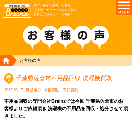
東京/埼玉/千葉/神奈川の 冷蔵庫・洗濯機・エアコ
東京・千葉・埼玉の冷蔵庫・
洗濯機・エアコン等の家電回収
処分はブレインズへお任せ！
HOME
お客様の声
千葉県佐倉市不用品回収 洗濯機買取
2016.06.17
回収処分
,
出張買取・高額買取
不用品回収の専門会社Brainzでは今回 千葉県佐倉市のお
客様よりご依頼頂き 洗濯機の不用品を回収・処分させて頂
きました。