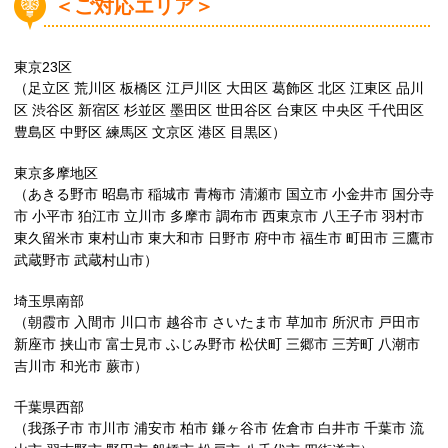
＜ご対応エリア＞
東京23区
（足立区 荒川区 板橋区 江戸川区 大田区 葛飾区 北区 江東区 品川
区 渋谷区 新宿区 杉並区 墨田区 世田谷区 台東区 中央区 千代田区
豊島区 中野区 練馬区 文京区 港区 目黒区）
東京多摩地区
（あきる野市 昭島市 稲城市 青梅市 清瀬市 国立市 小金井市 国分寺
市 小平市 狛江市 立川市 多摩市 調布市 西東京市 八王子市 羽村市
東久留米市 東村山市 東大和市 日野市 府中市 福生市 町田市 三鷹市
武蔵野市 武蔵村山市）
埼玉県南部
（朝霞市 入間市 川口市 越谷市 さいたま市 草加市 所沢市 戸田市
新座市 挟山市 富士見市 ふじみ野市 松伏町 三郷市 三芳町 八潮市
吉川市 和光市 蕨市）
千葉県西部
（我孫子市 市川市 浦安市 柏市 鎌ヶ谷市 佐倉市 白井市 千葉市 流