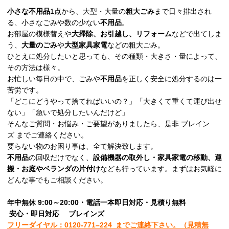
小さな不用品
1点から、大型・大量の
粗大ごみ
まで日々排出され
る、小さなごみや数の少ない
不用品
。
お部屋の模様替えや
大掃除、お引越し、リフォーム
などで出てしま
う、
大量のごみ
や
大型家具家電
などの粗大ごみ。
ひとえに処分したいと思っても、その種類・大きさ・量によって、
その方法は様々。
お忙しい毎日の中で、ごみや
不用品
を正しく安全に処分するのは一
苦労です。
「どこにどうやって捨てればいいの？」「大きくて重くて運び出せ
ない」「急いで処分したいんだけど」
そんなご質問・お悩み・ご要望がありましたら、是非 ブレイン
ズ までご連絡ください。
要らない物のお困り事は、全て解決致します。
不用品
の回収だけでなく、
設備機器の取外し・家具家電の移動、運
搬・お庭やベランダの片付け
なども行っています。まずはお気軽に
どんな事でもご相談ください。
年中無休 9:00～20:00・電話一本即日対応・見積り無料
安心
・即日
対応
ブレインズ
フリーダイヤル：0120-
771
–
224
までご連絡下さい。
（見積無