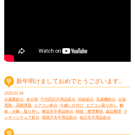
新年明けましておめでとうございます。
2025.01.04
冷蔵庫処分
,
未分類
,
千代田区不用品処分
,
回収処分
,
洗濯機処分
,
出張
買取・高額買取
,
エアコン処分
,
引越し片付け
,
エアコン取り外し
,
解
体・分解・取り外し
,
横浜市不用品処分
,
掃除・整理整頓
,
遺品整理
,
マ
ッサージチェア処分
,
我孫子市不用品処分
,
狛江市不用品処分