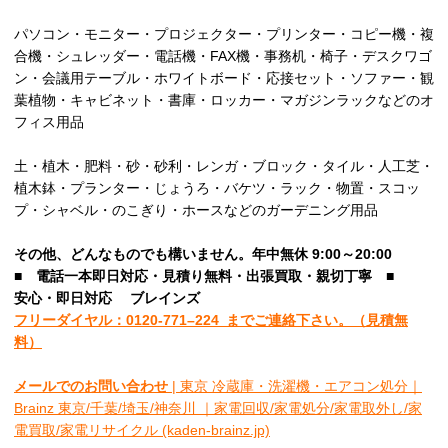
パソコン・モニター・プロジェクター・プリンター・コピー機・複
合機・シュレッダー・電話機・FAX機・事務机・椅子・デスクワゴ
ン・会議用テーブル・ホワイトボード・応接セット・ソファー・観
葉植物・キャビネット・書庫・ロッカー・マガジンラックなどのオ
フィス用品
土・植木・肥料・砂・砂利・レンガ・ブロック・タイル・人工芝・
植木鉢・プランター・じょうろ・バケツ・ラック・物置・スコッ
プ・シャベル・のこぎり・ホースなどのガーデニング用品
その他、
どんなものでも構いません。年中無休 9:00～20:00
■
電話一本即日対応・見積り無料・出張買取・親切丁寧
■
安心
・即日
対応
ブレインズ
フリーダイヤル：0120-
771
–
224
までご連絡下さい。
（見積無
料）
メールでのお問い合わせ
| 東京 冷蔵庫・洗濯機・エアコン処分｜
Brainz 東京/千葉/埼玉/神奈川 ｜家電回収/家電処分/家電取外し/家
電買取/家電リサイクル (kaden-brainz.jp)