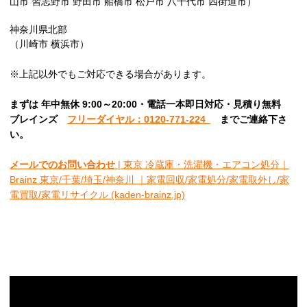
山市 習志野市 野田市 船橋市 松戸市 八千代市 四街道市）
神奈川県北部
（川崎市 横浜市）
※上記以外でもご対応できる場合があります。
まずは 年中無休 9:00～20:00・電話一本即日対応・見積り無料
ブレインズ
フリーダイヤル：0120-771-224
ま
でご連絡下さ
い。
メールでのお問い合わせ
| 東京 冷蔵庫・洗濯機・エアコン処分｜
Brainz 東京/千葉/埼玉/神奈川 ｜家電回収/家電処分/家電取外し/家
電買取/家電リサイクル (kaden-brainz.jp)