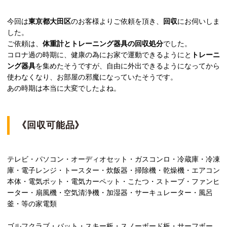
今回は
東京都大田区
のお客様よりご依頼を頂き、
回収
にお伺いしま
した。
ご依頼は、
体重計とトレーニング器具の回収処分
でした。
コロナ過の時期に、健康の為にお家で運動できるようにと
トレーニ
ング器具
を集めたそうですが、自由に外出できるようになってから
使わなくなり、お部屋の邪魔になっていたそうです。
あの時期は本当に大変でしたよね。
《回収可能品》
テレビ・パソコン・オーディオセット・ガスコンロ・冷蔵庫・冷凍
庫・電子レンジ・トースター・炊飯器・掃除機・乾燥機・エアコン
本体・電気ポット・電気カーペット・こたつ・ストーブ・ファンヒ
ーター・扇風機・空気清浄機・加湿器・サーキュレーター・風呂
釜・等の家電類
ゴルフクラブ・バット・スキー板・スノーボード板・サーフボー