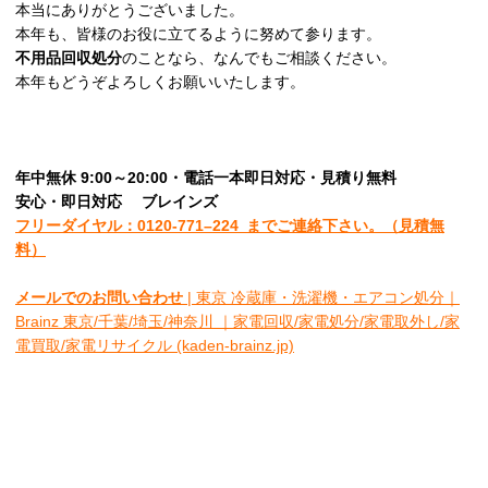
本当にありがとうございました。
本年も、皆様のお役に立てるように努めて参ります。
不用品回収処分
のことなら、なんでもご相談ください。
本年もどうぞよろしくお願いいたします。
年中無休 9:00～20:00・電話一本即日対応・見積り無料
安心
・即日
対応
ブレインズ
フリーダイヤル：0120-
771
–
224
までご連絡下さい。
（見積無
料）
メールでのお問い合わせ
| 東京 冷蔵庫・洗濯機・エアコン処分｜
Brainz 東京/千葉/埼玉/神奈川 ｜家電回収/家電処分/家電取外し/家
電買取/家電リサイクル (kaden-brainz.jp)