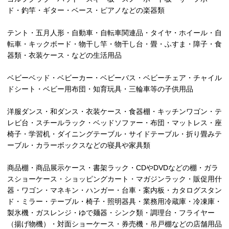
ド・釣竿・ギター・ベース・ピアノなどの楽器類
テント・五月人形・自動車・自転車関連品・タイヤ・ホイール・自
転車・キックボード・物干し竿・物干し台・畳・ふすま・障子・食
器類・衣装ケース・などの生活用品
ベビーベッド・ベビーカー・ベビーバス・ベビーチェア・チャイル
ドシート・ベビー用布団・知育玩具・三輪車等の子供用品
洋服ダンス・和ダンス・衣装ケース・食器棚・キッチンワゴン・テ
レビ台・スチールラック・ベッドソファー・布団・マットレス・座
椅子・学習机・ダイニングテーブル・サイドテーブル・折り畳みテ
ーブル・カラーボックスなどの寝具や家具類
商品棚・商品展示ケース・書架ラック・CDやDVDなどの棚・ガラ
スショーケース・ショッピングカート・マガジンラック・販促用什
器・ワゴン・マネキン・ハンガー・台車・案内板・カタログスタン
ド・ミラー・テーブル・椅子・照明器具・業務用冷蔵庫・冷凍庫・
製氷機・ガスレンジ・ゆで麺器・シンク類・調理台・フライヤー
（揚げ物機）・対面ショーケース・券売機・吊戸棚などの店舗用品