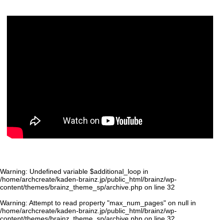
Warning
: Undefined variable $additional_loop in
/home/archcreate/kaden-brainz.jp/public_html/brainz/wp-
content/themes/brainz_theme_sp/archive.php
on line
32
Warning
: Attempt to read property "max_num_pages" on null in
/home/archcreate/kaden-brainz.jp/public_html/brainz/wp-
content/themes/brainz_theme_sp/archive.php
on line
32