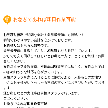
お急ぎであれば即日作業可能！
お見積り無料
で明朗な会計！業界最安値にも挑戦中！
明朗でわかりやすい会計を心がけております。
お見積り
はもちろん
無料
です。
業界最安値に挑戦しており、
相見積もり
も歓迎しています。
少しでも安く回収してほしいとお考えの方は、どうぞお気軽にお問
合せください。
女性スタッフ
多数在籍、
不用品回収
業界では珍しく、
女性
ならでは
のきめ細やかな対応を心がけています。
男性スタッフを家に入れることに抵抗がある一人暮らしの女性や、
小さなお子様がいらっしゃる主婦の方などにお喜びいただいており
ます。
運び出しなどの力仕事は男性スタッフが行います。
ご安心ください。
お急ぎであれば
即日作業可能
！