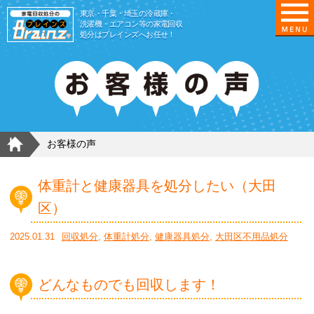
東京/埼玉/千葉/神奈川の 冷蔵庫・洗濯機・エアコ
東京・千葉・埼玉の冷蔵庫・
洗濯機・エアコン等の家電回収
処分はブレインズへお任せ！
HOME
お客様の声
体重計と健康器具を処分したい（大田
区）
2025.01.31
回収処分
,
体重計処分
,
健康器具処分
,
大田区不用品処分
どんなものでも回収します！