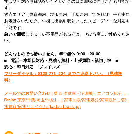
すばやく対応お電話をいただいたその日に回収に伺うことも可能で
す。
対応エリア（東京都内、埼玉県内、千葉県内）であれば、午前中に
お電話をいただき、午後に出張引取といったスピーディーな対応も
可能です。
急いで回収
してほしい不用品がある方は、ぜひ当店にご連絡くださ
い。
どんなものでも構いません。年中無休 9:00～20:00
■
電話一本即日対応・見積り無料・出張買取・親切丁寧
■
安心
・即日
対応
ブレインズ
フリーダイヤル：0120-
771
–
224
までご連絡下さい。
（見積無
料）
メールでのお問い合わせ
| 東京 冷蔵庫・洗濯機・エアコン処分｜
Brainz 東京/千葉/埼玉/神奈川 ｜家電回収/家電処分/家電取外し/家
電買取/家電リサイクル (kaden-brainz.jp)