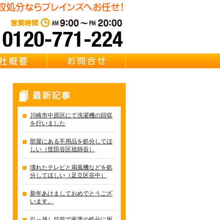
遺品整理・リサイクル Brainz 取扱い 【冷蔵庫・洗濯機・エアコ
東京・千葉・埼玉の冷蔵庫・
営業時間：AM 9:00～PM 20:0
質問
会社概要
お問合せ
最新記事
川崎市中原区にて洗濯機の回収
を行いました
部屋にある不用品を処分してほ
しい（世田谷区祖師谷）
壊れたテレビと扇風機などを処
分してほしい（足立区谷中）
新年あけましておめでとうござ
います。
引っ越し目前で家電の処分に困