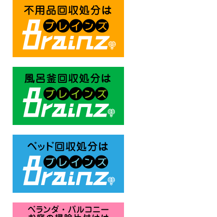
不用品回収処分はBrainz-ブレ
風呂釜回収処分はBrainz-ブレ
ベッド回収処分はBrainz-ブレ
ベランダ・バルコニー お庭の片付