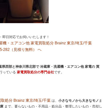
・即日対応でお伺いいたします！
洗濯機・エアコン他 家電買取処分 Brainz 東京/埼玉/千葉
5-282（見積り無料）
へ
県西部と神奈川県北部で 冷蔵庫・洗濯機・エアコン他 家電の 買
行っている
家電買取処分の専門会社
です。
分 Brainz 東京/埼玉/千葉
は、
小さなモノから大きなモノ
ま
庫
まで、要らないもの・不用品・処分品・整理したいもの・売却し