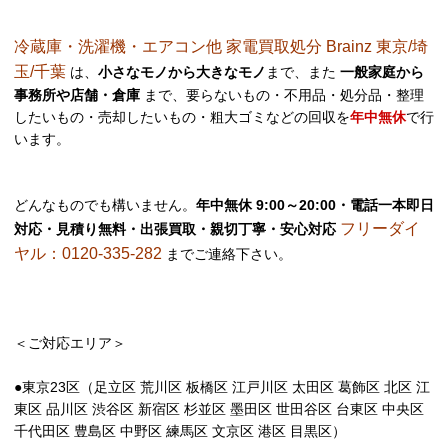
冷蔵庫・洗濯機・エアコン他 家電買取処分 Brainz 東京/埼
玉/千葉
は、
小さなモノから大きなモノ
まで、また
一般家庭から
事務所や店舗・倉庫
まで、要らないもの・不用品・処分品・整理
したいもの・売却したいもの・粗大ゴミなどの回収を
年中無休
で行
います。
どんなものでも構いません。
年中無休 9:00～20:00・電話一本即日
フリーダイ
対応・見積り無料・出張買取・親切丁寧・安心対応
ヤル：0120-335-282
までご連絡下さい。
＜ご対応エリア＞
●東京23区（足立区 荒川区 板橋区 江戸川区 太田区 葛飾区 北区 江
東区 品川区 渋谷区 新宿区 杉並区 墨田区 世田谷区 台東区 中央区
千代田区 豊島区 中野区 練馬区 文京区 港区 目黒区）