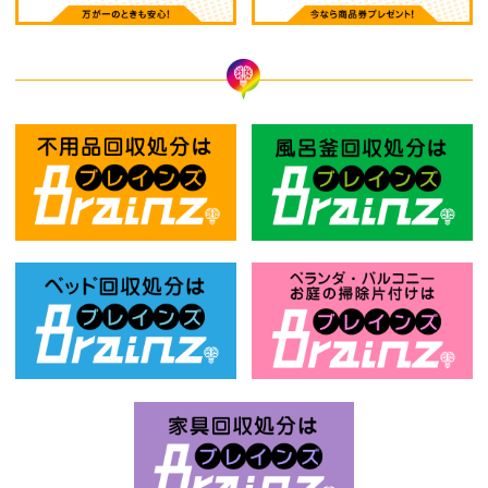
不用品回収処分はBrainz-ブレインズ
風
ベッド回収処分はBrainz-ブレインズ
お