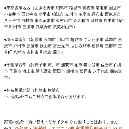
●東京多摩地区（あきる野市 昭島市 稲城市 青梅市 清瀬市 国立市
小金井市 国分寺市 小平市 狛江市 立川市 多摩市 調布市 西東京市
八王子市 羽村市 東久留米市 東村山市 東大和市 日野市 府中市 福生
市 町田市 三鷹市 武蔵野市 武蔵村山市）
●埼玉県南部（朝霞市 入間市 川口市 越谷市 さいたま市 草加市 所
沢市 戸田市 新座市 挟山市 富士見市 ふじみ野市 松伏町 三郷市 三
芳町 八潮市 吉川市 和光市 蕨市）
●千葉県西部（我孫子市 市川市 浦安市 柏市 鎌ヶ谷市 佐倉市 白井
市 千葉市 流山市 習志野市 野田市 船橋市 松戸市 八千代市 四街道
市）
●神奈川県北部（川崎市 横浜市）
※上記以外でもご対応できる場合があります。
家電の処分・買い替え・リサイクルで お困りごとはありません
冷蔵庫・洗濯機・エアコン他 家電買取処分 Brainz 東
か？