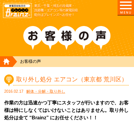
東京/埼玉/千葉/神奈川の 冷蔵庫・洗濯機・エアコ
東京・千葉・埼玉の冷蔵庫・
洗濯機・エアコン等の家電回収
処分はブレインズへお任せ！
HOME
お客様の声
取り外し処分 エアコン（東京都 荒川区）
2016.02.17
解体・分解・取り外し
作業の方は迅速かつ丁寧にスタッフが行いますので、お客
様は特にしなくてはいけないことはありません。取り外し
処分は全て “Brainz” にお任せください！！