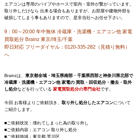
エアコンは専用のパイプやホースで室内・室外が繋がっています。
取り外しだけなら 出来る場合もありますが、お部屋や建物外部を
破損してしまう事もありますので、是非当社へお任せ下さい。
9：00～20:00 年中無休 冷蔵庫・洗濯機・エアコン他 家電
買取処分 Brainz 東京/埼玉/千葉
即日対応 フリーダイヤル：0120-335-282（見積り無料）
へ
Brainzは、
東京都全域・埼玉県南部・千葉県西部と神奈川県北部で
冷蔵庫・洗濯機・エアコン他 家電の 買取・回収処分・撤去・取外
し処分
などを行っている
家電買取処分の専門会社
です。
今回 お客様よりご依頼頂き、
取り外し
処分したエアコン
について
ご紹介します。
■ご依頼状況：壊れてしまった為の取り外し
■ご依頼内容：エアコン 取り外し処分
■ご依頼地域：東京都 荒川区