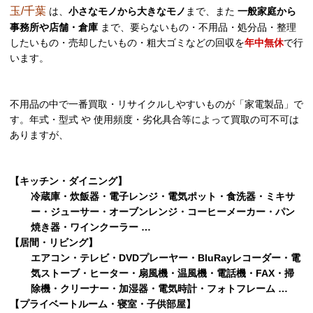
玉/千葉
は、
小さなモノから大きなモノ
まで、また
一般家庭から
事務所や店舗・倉庫
まで、要らないもの・不用品・処分品・整理
したいもの・売却したいもの・粗大ゴミなどの回収を
年中無休
で行
います。
不用品の中で一番買取・リサイクルしやすいものが「家電製品」で
す。年式・型式 や 使用頻度・劣化具合等によって買取の可不可は
ありますが、
【キッチン・ダイニング】
冷蔵庫・炊飯器・電子レンジ・電気ポット・食洗器・ミキサ
ー・ジューサー・オーブンレンジ・コーヒーメーカー・パン
焼き器・ワインクーラー …
【居間・リビング】
エアコン・テレビ・DVDプレーヤー・BluRayレコーダー・電
気ストーブ・ヒーター・扇風機・温風機・電話機・FAX・掃
除機・クリーナー・加湿器・電気時計・フォトフレーム …
【プライベートルーム・寝室・子供部屋】