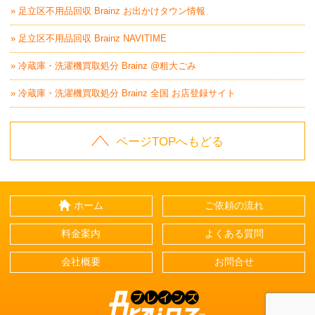
» 足立区不用品回収 Brainz お出かけタウン情報
» 足立区不用品回収 Brainz NAVITIME
» 冷蔵庫・洗濯機買取処分 Brainz @粗大ごみ
» 冷蔵庫・洗濯機買取処分 Brainz 全国 お店登録サイト
ページTOPへもどる
ホーム
ご依頼の流れ
料金案内
よくある質問
会社概要
お問合せ
Brainz-ブレインズ-