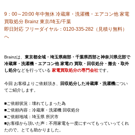
9：00～20:00 年中無休 冷蔵庫・洗濯機・エアコン他 家電
買取処分 Brainz 東京/埼玉/千葉
即日対応 フリーダイヤル：0120-335-282（見積り無料）
へ
Brainzは、
東京都全域・埼玉県南部・千葉県西部と神奈川県北部で
冷蔵庫・洗濯機・エアコン他 家電の 買取・回収処分・撤去・取外
し処分
などを行っている
家電買取処分の専門会社
です。
今回 お客様よりご依頼頂き、
回収処分した冷蔵庫・洗濯機
につい
てご紹介します。
■ご依頼状況：壊れてしまった為
■ご依頼内容：冷蔵庫・洗濯機 回収処分
■ご依頼地域：埼玉県 所沢市
■お客様から頂いた声：不用家電を一度にすべてもっていってくれ
たので、とても助かりました。