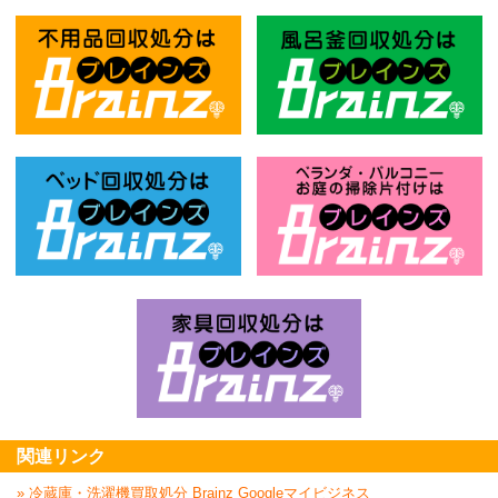
不用品回収処分はBrainz-ブレインズ
風
ベッド回収処分はBrainz-ブレインズ
お
家具回収処分はBrai
関連リンク
» 冷蔵庫・洗濯機買取処分 Brainz Googleマイビジネス