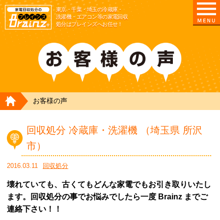
東京/埼玉/千葉/神奈川の 冷蔵庫・洗濯機・エアコ
東京・千葉・埼玉の冷蔵庫・
洗濯機・エアコン等の家電回収
処分はブレインズへお任せ！
HOME
お客様の声
回収処分 冷蔵庫・洗濯機 （埼玉県 所沢
市）
2016.03.11
回収処分
壊れていても、古くてもどんな家電でもお引き取りいたし
ます。回収処分の事でお悩みでしたら一度 Brainz までご
連絡下さい！！