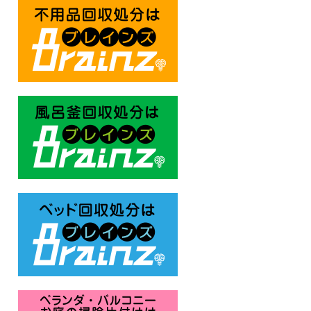
不用品回収処分はBrainz-ブレ
風呂釜回収処分はBrainz-ブレ
ベッド回収処分はBrainz-ブレ
ベランダ・バルコニー お庭の片付