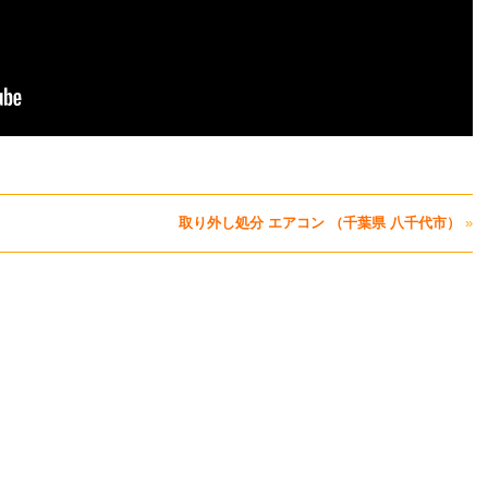
）
取り外し処分 エアコン （千葉県 八千代市）
»