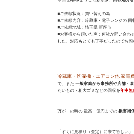
■ご依頼状況：買い替えの為
■ご依頼内容：冷蔵庫・電子レンジの 回
■ご依頼地域：埼玉県 新座市
■お客様から頂いた声：何社か問い合わせ
した。対応もとても丁寧だったのでお願
冷蔵庫・洗濯機・エアコン他 家電買取処
で、また
一般家庭から事務所や店舗・倉
たいもの・粗大ゴミなどの回収を
年中無
万が一の時の 最高一億円までの
損害補
「すぐに見積り（査定）に来て欲しい」