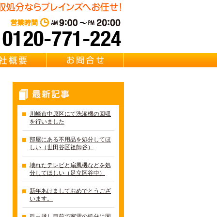
遺品整理・リサイクル Brainz 取扱い 【冷蔵庫・洗濯機・エアコ
東京・千葉・埼玉の冷蔵庫・
営業時間：AM 9:00～PM 20:0
質問
会社概要
お問合せ
最新記事
川崎市中原区にて洗濯機の回収
を行いました
部屋にある不用品を処分してほ
しい（世田谷区祖師谷）
壊れたテレビと扇風機などを処
分してほしい（足立区谷中）
新年あけましておめでとうござ
います。
引っ越し目前で家電の処分に困