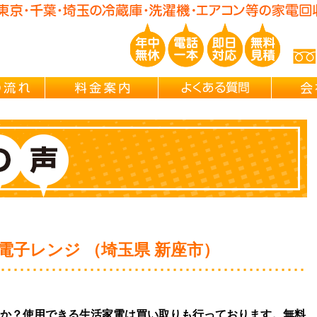
玉/千葉/神奈川の 冷蔵庫・洗濯機・エアコン買取処分・引越し片付け・
ご依頼の流れ
料金案内
よくある
電子レンジ （埼玉県 新座市）
か？使用できる生活家電は買い取りも行っております。無料