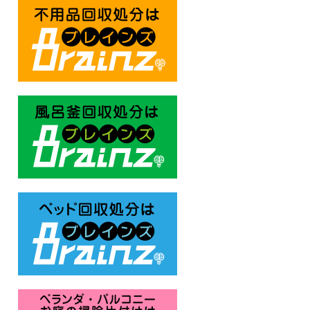
不用品回収処分はBrainz-ブレ
風呂釜回収処分はBrainz-ブレ
ベッド回収処分はBrainz-ブレ
ベランダ・バルコニー お庭の片付