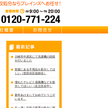
遺品整理・リサイクル Brainz 取扱い 【冷蔵庫・洗濯機・エアコ
東京・千葉・埼玉の冷蔵庫・
営業時間：AM 9:00～PM 20:0
質問
会社概要
お問合せ
最新記事
川崎市中原区にて洗濯機の回収
を行いました
部屋にある不用品を処分してほ
しい（世田谷区祖師谷）
壊れたテレビと扇風機などを処
分してほしい（足立区谷中）
新年あけましておめでとうござ
います。
引っ越し目前で家電の処分に困