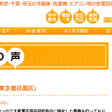
玉/千葉/神奈川の 冷蔵庫・洗濯機・エアコン買取処分・引越し片付け・
ご依頼の流れ
料金案内
よくある
（東京都目黒区）
り外し
エアコンの三大家電不用品回収処分に特化した業務を行っており