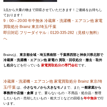
1点から大量の物まで回収させていただきます！ご連絡をお待ちし
ております！
9：00～20:00 年中無休 冷蔵庫・洗濯機・エアコン他 家電
買取処分 Brainz 東京/埼玉/千葉
即日対応 フリーダイヤル：0120-335-282（見積り無料）
へ
Brainzは、
東京都全域・埼玉県南部・千葉県西部と神奈川県北部で
冷蔵庫・洗濯機・エアコン他 家電の 買取・回収処分・撤去・取外
し処分
などを行っている
家電買取処分の専門会社
です。
冷蔵庫・洗濯機・エアコン他 家電買取処分 Brainz 東京/埼
玉/千葉
は、
小さなモノから大きなモノ
まで、また
一般家庭から
事務所や店舗・倉庫
まで、要らないもの・不用品・処分品・整理
したいもの・売却したいもの・粗大ゴミなどの回収を
年中無休
で行
います。