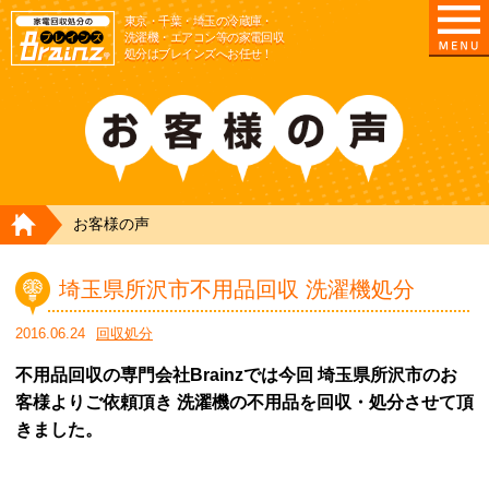
東京/埼玉/千葉/神奈川の 冷蔵庫・洗濯機・エアコ
東京・千葉・埼玉の冷蔵庫・
洗濯機・エアコン等の家電回収
処分はブレインズへお任せ！
HOME
お客様の声
埼玉県所沢市不用品回収 洗濯機処分
2016.06.24
回収処分
不用品回収の専門会社Brainzでは今回 埼玉県所沢市のお
客様よりご依頼頂き 洗濯機の不用品を回収・処分させて頂
きました。