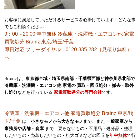
お客様に満足していただけるサービスを心掛けています！どんな事
でもご相談ください！
9：00～20:00 年中無休 冷蔵庫・洗濯機・エアコン他 家電
買取処分 Brainz 東京/埼玉/千葉
即日対応 フリーダイヤル：0120-335-282（見積り無料）
へ
Brainzは、
東京都全域・埼玉県南部・千葉県西部と神奈川県北部で
冷蔵庫・洗濯機・エアコン他 家電の 買取・回収処分・撤去・取外
し処分
などを行っている
家電買取処分の専門会社
です。
冷蔵庫・洗濯機・エアコン他 家電買取処分 Brainz 東京/埼
玉/千葉
は、
小さなモノから大きなモノ
まで、また
一般家庭から
事務所や店舗・倉庫
まで、要らないもの・不用品・処分品・整理
したいもの・売却したいもの・粗大ゴミなどの回収を
年中無休
で行