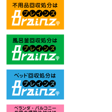
不用品回収処分はBrainz-ブレ
風呂釜回収処分はBrainz-ブレ
ベッド回収処分はBrainz-ブレ
ベランダ・バルコニー お庭の片付