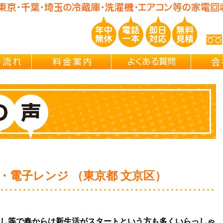
玉/千葉/神奈川の 冷蔵庫・洗濯機・エアコン買取処分・引越し片付け・
ご依頼の流れ
料金案内
よくある
・電子レンジ （東京都 文京区）
し等で春からは新生活がスタートという方も多くいらっしゃ