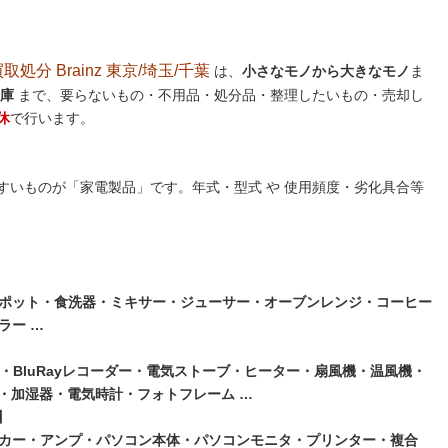
分 Brainz 東京/埼玉/千葉
は、
小さなモノから大きなモノ
ま
庫
まで、要らないもの・不用品・処分品・整理したいもの・売却し
休
で行います。
すいものが「家電製品」です。年式・型式 や 使用頻度・劣化具合等
ポット・食洗器・ミキサー・ジューサー・オーブンレンジ・コーヒー
ラー …
・BluRayレコーダー・電気ストーブ・ヒーター・扇風機・温風機・
ー・加湿器・電気時計・フォトフレーム …
】
カー・アンプ・パソコン本体・パソコンモニタ・プリンター・複合