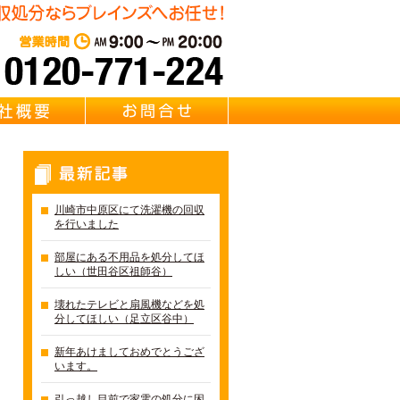
遺品整理・リサイクル Brainz 取扱い 【冷蔵庫・洗濯機・エアコ
東京・千葉・埼玉の冷蔵庫・
営業時間：AM 9:00～PM 20:0
質問
会社概要
お問合せ
最新記事
川崎市中原区にて洗濯機の回収
を行いました
部屋にある不用品を処分してほ
しい（世田谷区祖師谷）
壊れたテレビと扇風機などを処
分してほしい（足立区谷中）
新年あけましておめでとうござ
います。
引っ越し目前で家電の処分に困