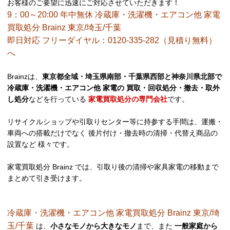
お客様のご要望に迅速にご対応させていただきます！
9：00～20:00 年中無休 冷蔵庫・洗濯機・エアコン他 家電
買取処分 Brainz 東京/埼玉/千葉
即日対応 フリーダイヤル：0120-335-282（見積り無料）
へ
Brainzは、
東京都全域・埼玉県南部・千葉県西部と神奈川県北部で
冷蔵庫・洗濯機・エアコン他 家電の 買取・回収処分・撤去・取外
し処分
などを行っている
家電買取処分の専門会社
です。
リサイクルショップや引取りセンター等に持参する手間は、運搬・
車両への搭載だけでなく 後片付け・撤去時の清掃・代替え商品の
設置など 様々です。
家電買取処分 Brainz では、引取り後の清掃や家具家電の移動まで
まとめて引き受けます。
冷蔵庫・洗濯機・エアコン他 家電買取処分 Brainz 東京/埼
玉/千葉
は、
小さなモノから大きなモノ
まで、また
一般家庭から