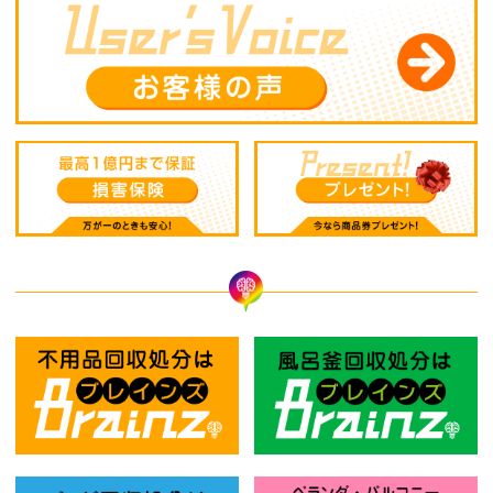
不用品回収処分はBrainz-ブレインズ
風