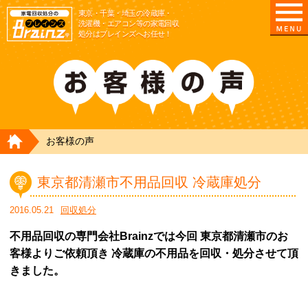
東京/埼玉/千葉/神奈川の 冷蔵庫・洗濯機・エアコ
東京・千葉・埼玉の冷蔵庫・
洗濯機・エアコン等の家電回収
処分はブレインズへお任せ！
HOME
お客様の声
東京都清瀬市不用品回収 冷蔵庫処分
2016.05.21
回収処分
不用品回収の専門会社Brainzでは今回 東京都清瀬市のお
客様よりご依頼頂き 冷蔵庫の不用品を回収・処分させて頂
きました。