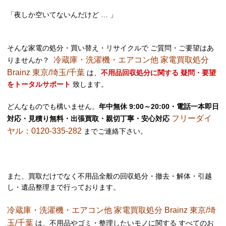
「夜しか空いてないんだけど … 」
そんな家電の処分・買い替え・リサイクルで ご質問・ご要望はあ
冷蔵庫・洗濯機・エアコン他 家電買取処分
りませんか？
Brainz 東京/埼玉/千葉
は、
不用品回収処分に関する 疑問・要望
をトータルサポート
致します。
どんなものでも構いません。
年中無休 9:00～20:00・電話一本即日
フリーダイ
対応・見積り無料・出張買取・親切丁寧・安心対応
ヤル：0120-335-282
までご連絡下さい。
また、買取だけでなく不用品全般の回収処分・撤去・解体・引越
し・遺品整理まで行っております。
冷蔵庫・洗濯機・エアコン他 家電買取処分 Brainz 東京/埼
玉/千葉
は、不用品やゴミ・整理したいモノに関する すべてのお