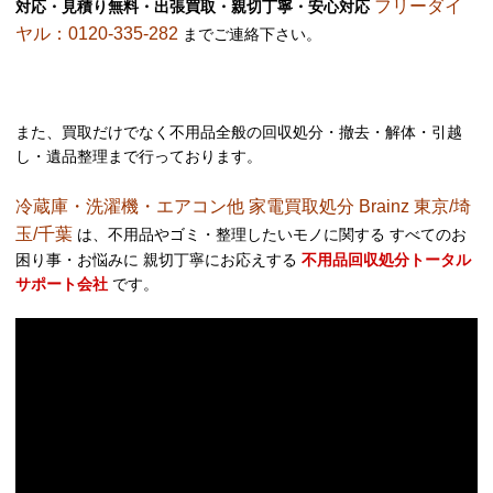
フリーダイ
対応・見積り無料・出張買取・親切丁寧・安心対応
ヤル：0120-335-282
までご連絡下さい。
また、買取だけでなく不用品全般の回収処分・撤去・解体・引越
し・遺品整理まで行っております。
冷蔵庫・洗濯機・エアコン他 家電買取処分 Brainz 東京/埼
玉/千葉
は、不用品やゴミ・整理したいモノに関する すべてのお
困り事・お悩みに 親切丁寧にお応えする
不用品回収処分トータル
サポート会社
です。