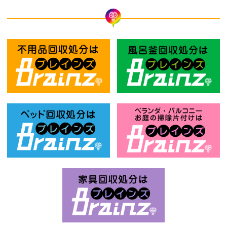
不用品回収処分はBrainz-ブレインズ
風
ベッド回収処分はBrainz-ブレインズ
お