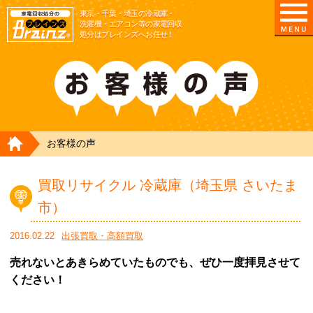
東京/埼玉/千葉/神奈川の 冷蔵庫・洗濯機・エアコ
東京・千葉・埼玉の冷蔵庫・
洗濯機・エアコン等の家電回収
処分はブレインズへお任せ！
HOME
お客様の声
買取リサイクル 冷蔵庫（埼玉県 さいたま
市）
2016.02.22
出張買取・高額買取
売れないとあきらめていたものでも、ぜひ一度拝見させて
ください！