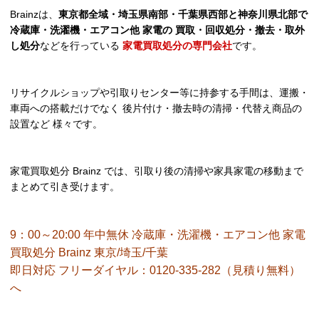
Brainzは、
東京都全域・埼玉県南部・千葉県西部と神奈川県北部で
冷蔵庫・洗濯機・エアコン他 家電の 買取・回収処分・撤去・取外
し処分
などを行っている
家電買取処分の専門会社
です。
リサイクルショップや引取りセンター等に持参する手間は、運搬・
車両への搭載だけでなく 後片付け・撤去時の清掃・代替え商品の
設置など 様々です。
家電買取処分 Brainz では、引取り後の清掃や家具家電の移動まで
まとめて引き受けます。
9：00～20:00 年中無休 冷蔵庫・洗濯機・エアコン他 家電
買取処分 Brainz 東京/埼玉/千葉
即日対応 フリーダイヤル：0120-335-282（見積り無料）
へ