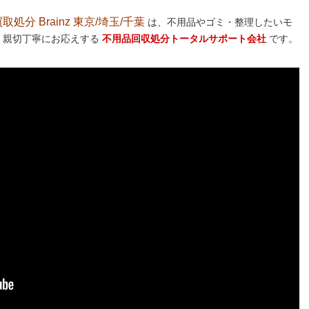
分 Brainz 東京/埼玉/千葉
は、不用品やゴミ・整理したいモ
 親切丁寧にお応えする
不用品回収処分トータルサポート会社
です。