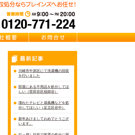
遺品整理・リサイクル Brainz 取扱い 【冷蔵庫・洗濯機・エアコ
東京・千葉・埼玉の冷蔵庫・
営業時間：AM 9:00～PM 20:0
質問
会社概要
お問合せ
最新記事
川崎市中原区にて洗濯機の回収
を行いました
部屋にある不用品を処分してほ
しい（世田谷区祖師谷）
壊れたテレビと扇風機などを処
分してほしい（足立区谷中）
新年あけましておめでとうござ
います。
引っ越し目前で家電の処分に困