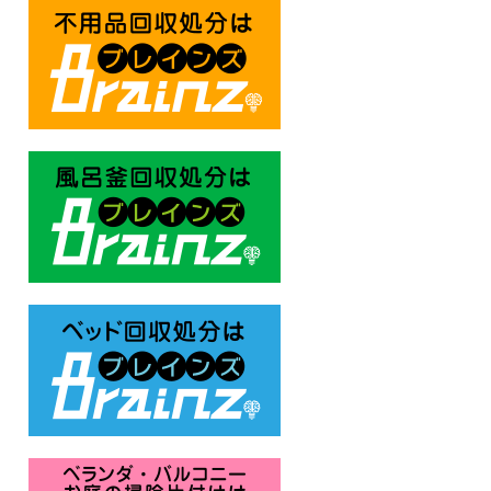
不用品回収処分はBrainz-ブレ
風呂釜回収処分はBrainz-ブレ
ベッド回収処分はBrainz-ブレ
ベランダ・バルコニー お庭の片付