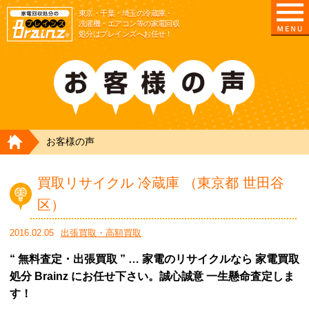
東京/埼玉/千葉/神奈川の 冷蔵庫・洗濯機・エアコ
東京・千葉・埼玉の冷蔵庫・
洗濯機・エアコン等の家電回収
処分はブレインズへお任せ！
HOME
お客様の声
買取リサイクル 冷蔵庫 （東京都 世田谷
区）
2016.02.05
出張買取・高額買取
“ 無料査定・出張買取 ” … 家電のリサイクルなら 家電買取
処分 Brainz にお任せ下さい。誠心誠意 一生懸命査定しま
す！