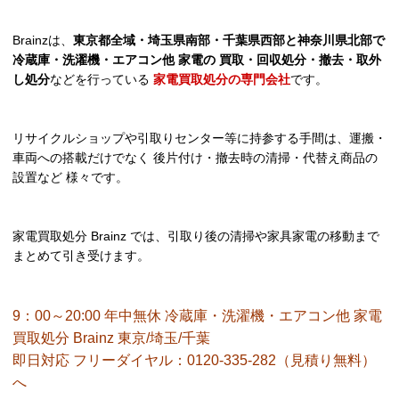
Brainzは、
東京都全域・埼玉県南部・千葉県西部と神奈川県北部で
冷蔵庫・洗濯機・エアコン他 家電の 買取・回収処分・撤去・取外
し処分
などを行っている
家電買取処分の専門会社
です。
リサイクルショップや引取りセンター等に持参する手間は、運搬・
車両への搭載だけでなく 後片付け・撤去時の清掃・代替え商品の
設置など 様々です。
家電買取処分 Brainz では、引取り後の清掃や家具家電の移動まで
まとめて引き受けます。
9：00～20:00 年中無休 冷蔵庫・洗濯機・エアコン他 家電
買取処分 Brainz 東京/埼玉/千葉
即日対応 フリーダイヤル：0120-335-282（見積り無料）
へ