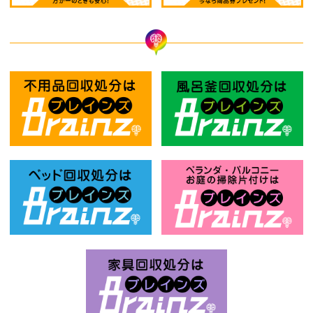
不用品回収処分はBrainz-ブレインズ
風
ベッド回収処分はBrainz-ブレインズ
お