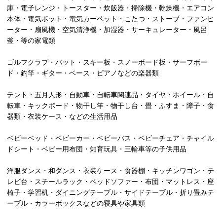
庫・電子レンジ・トースター・炊飯器・掃除機・乾燥機・エアコン
本体・電気ポット・電気カーペット・こたつ・ストーブ・ファンヒ
ーター・扇風機・空気清浄機・加湿器・サーキュレーター・風呂
釜・等の家電類
ゴルフクラブ・バット・スキー板・スノーボード板・サーフボー
ド・釣竿・ギター・ベース・ピアノなどの楽器類
テント・五月人形・自動車・自転車関連品・タイヤ・ホイール・自
転車・キックボード・物干し竿・物干し台・畳・ふすま・障子・食
器類・衣装ケース・などの生活用品
ベビーベッド・ベビーカー・ベビーバス・ベビーチェア・チャイル
ドシート・ベビー用布団・知育玩具・三輪車等の子供用品
洋服ダンス・和ダンス・衣装ケース・食器棚・キッチンワゴン・テ
レビ台・スチールラック・ベッドソファー・布団・マットレス・座
椅子・学習机・ダイニングテーブル・サイドテーブル・折り畳みテ
ーブル・カラーボックスなどの寝具や家具類