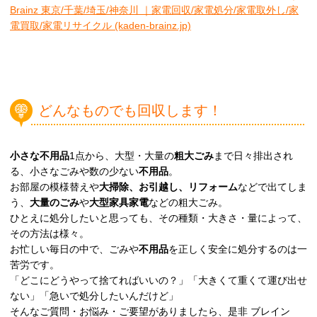
Brainz 東京/千葉/埼玉/神奈川 ｜家電回収/家電処分/家電取外し/家
電買取/家電リサイクル (kaden-brainz.jp)
どんなものでも回収します！
小さな不用品
1点から、大型・大量の
粗大ごみ
まで日々排出され
る、小さなごみや数の少ない
不用品
。
お部屋の模様替えや
大掃除、お引越し、リフォーム
などで出てしま
う、
大量のごみ
や
大型家具家電
などの粗大ごみ。
ひとえに処分したいと思っても、その種類・大きさ・量によって、
その方法は様々。
お忙しい毎日の中で、ごみや
不用品
を正しく安全に処分するのは一
苦労です。
「どこにどうやって捨てればいいの？」「大きくて重くて運び出せ
ない」「急いで処分したいんだけど」
そんなご質問・お悩み・ご要望がありましたら、是非 ブレイン