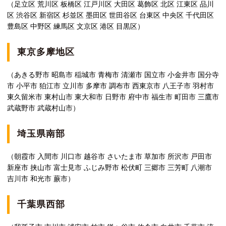
（足立区 荒川区 板橋区 江戸川区 大田区 葛飾区 北区 江東区 品川
区 渋谷区 新宿区 杉並区 墨田区 世田谷区 台東区 中央区 千代田区
豊島区 中野区 練馬区 文京区 港区 目黒区）
東京多摩地区
（あきる野市 昭島市 稲城市 青梅市 清瀬市 国立市 小金井市 国分寺
市 小平市 狛江市 立川市 多摩市 調布市 西東京市 八王子市 羽村市
東久留米市 東村山市 東大和市 日野市 府中市 福生市 町田市 三鷹市
武蔵野市 武蔵村山市）
埼玉県南部
（朝霞市 入間市 川口市 越谷市 さいたま市 草加市 所沢市 戸田市
新座市 挟山市 富士見市 ふじみ野市 松伏町 三郷市 三芳町 八潮市
吉川市 和光市 蕨市）
千葉県西部