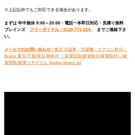
※上記以外でもご対応できる場合があります。
まずは 年中無休 9:00～20:00・電話一本即日対応・見積り無料
ブレインズ
フリーダイヤル：0120-771-224
ま
でご連絡下さ
い。
メールでのお問い合わせ
| 東京 冷蔵庫・洗濯機・エアコン処分｜
Brainz 東京/千葉/埼玉/神奈川 ｜家電回収/家電処分/家電取外し/家
電買取/家電リサイクル (kaden-brainz.jp)