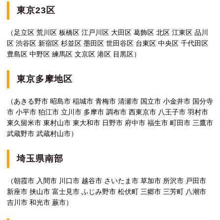
東京23区
（足立区 荒川区 板橋区 江戸川区 大田区 葛飾区 北区 江東区 品川
区 渋谷区 新宿区 杉並区 墨田区 世田谷区 台東区 中央区 千代田区
豊島区 中野区 練馬区 文京区 港区 目黒区）
東京多摩地区
（あきる野市 昭島市 稲城市 青梅市 清瀬市 国立市 小金井市 国分寺
市 小平市 狛江市 立川市 多摩市 調布市 西東京市 八王子市 羽村市
東久留米市 東村山市 東大和市 日野市 府中市 福生市 町田市 三鷹市
武蔵野市 武蔵村山市）
埼玉県南部
（朝霞市 入間市 川口市 越谷市 さいたま市 草加市 所沢市 戸田市
新座市 挟山市 富士見市 ふじみ野市 松伏町 三郷市 三芳町 八潮市
吉川市 和光市 蕨市）