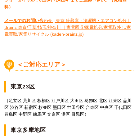
フリーダイヤル：0120-
771
–
224
までご連絡下さい。
（見積無
料）
メールでのお問い合わせ
| 東京 冷蔵庫・洗濯機・エアコン処分｜
Brainz 東京/千葉/埼玉/神奈川 ｜家電回収/家電処分/家電取外し/家
電買取/家電リサイクル (kaden-brainz.jp)
＜ご対応エリア＞
東京23区
（足立区 荒川区 板橋区 江戸川区 大田区 葛飾区 北区 江東区 品川
区 渋谷区 新宿区 杉並区 墨田区 世田谷区 台東区 中央区 千代田区
豊島区 中野区 練馬区 文京区 港区 目黒区）
東京多摩地区