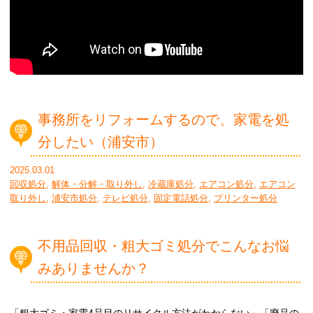
事務所をリフォームするので、家電を処
分したい（浦安市）
2025.03.01
回収処分
,
解体・分解・取り外し
,
冷蔵庫処分
,
エアコン処分
,
エアコン
取り外し
,
浦安市処分
,
テレビ処分
,
固定電話処分
,
プリンター処分
不用品回収・粗大ゴミ処分でこんなお悩
みありませんか？