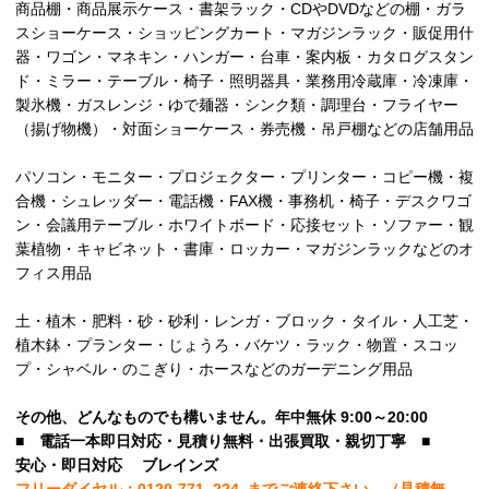
商品棚・商品展示ケース・書架ラック・CDやDVDなどの棚・ガラ
スショーケース・ショッピングカート・マガジンラック・販促用什
器・ワゴン・マネキン・ハンガー・台車・案内板・カタログスタン
ド・ミラー・テーブル・椅子・照明器具・業務用冷蔵庫・冷凍庫・
製氷機・ガスレンジ・ゆで麺器・シンク類・調理台・フライヤー
（揚げ物機）・対面ショーケース・券売機・吊戸棚などの店舗用品
パソコン・モニター・プロジェクター・プリンター・コピー機・複
合機・シュレッダー・電話機・FAX機・事務机・椅子・デスクワゴ
ン・会議用テーブル・ホワイトボード・応接セット・ソファー・観
葉植物・キャビネット・書庫・ロッカー・マガジンラックなどのオ
フィス用品
土・植木・肥料・砂・砂利・レンガ・ブロック・タイル・人工芝・
植木鉢・プランター・じょうろ・バケツ・ラック・物置・スコッ
プ・シャベル・のこぎり・ホースなどのガーデニング用品
その他、
どんなものでも構いません。年中無休 9:00～20:00
■
電話一本即日対応・見積り無料・出張買取・親切丁寧
■
安心
・即日
対応
ブレインズ