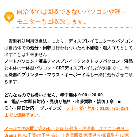
自治体では回収できないパソコンや液晶
モニターも回収致します。
「資源有効利用促進法」により、
ディスプレイモニター
や
パソコン
は自治体での
処分
・
回収
は行われないため
不燃物
・
粗大ゴミ
として
出すことは出来ません。
ノートパソコン・液晶ディスプレイ・デスクトップパソコン・液晶
と本体の
一体型パソコン・CRTディスプレイ
などが対象です。周
辺機器の
プリンター・マウス・キーボード
等も一緒に処分させて頂
きます。
どんなものでも構いません。年中無休 9:00～20:00
■
電話一本即日対応・見積り無料・出張買取・親切丁寧
■
安心
・即日
対応
ブレインズ
フリーダイヤル：0120-
771
–
224
までご連絡下さい。
メールでのお問い合わせ
| 東京 冷蔵庫・洗濯機・エアコン処分｜
Brainz 東京/千葉/埼玉/神奈川 ｜家電回収/家電処分/家電取外し/家