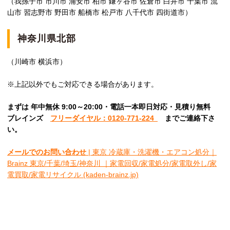
（我孫子市 市川市 浦安市 柏市 鎌ヶ谷市 佐倉市 白井市 千葉市 流
山市 習志野市 野田市 船橋市 松戸市 八千代市 四街道市）
神奈川県北部
（川崎市 横浜市）
※上記以外でもご対応できる場合があります。
まずは 年中無休 9:00～20:00・電話一本即日対応・見積り無料
ブレインズ
フリーダイヤル：0120-771-224
ま
でご連絡下さ
い。
メールでのお問い合わせ
| 東京 冷蔵庫・洗濯機・エアコン処分｜
Brainz 東京/千葉/埼玉/神奈川 ｜家電回収/家電処分/家電取外し/家
電買取/家電リサイクル (kaden-brainz.jp)