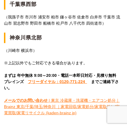
千葉県西部
（我孫子市 市川市 浦安市 柏市 鎌ヶ谷市 佐倉市 白井市 千葉市 流
山市 習志野市 野田市 船橋市 松戸市 八千代市 四街道市）
神奈川県北部
（川崎市 横浜市）
※上記以外でもご対応できる場合があります。
まずは 年中無休 9:00～20:00・電話一本即日対応・見積り無料
ブレインズ
フリーダイヤル：0120-771-224
ま
でご連絡下さ
い。
メールでのお問い合わせ
| 東京 冷蔵庫・洗濯機・エアコン処分｜
Brainz 東京/千葉/埼玉/神奈川 ｜家電回収/家電処分/家電取外し/家
電買取/家電リサイクル (kaden-brainz.jp)