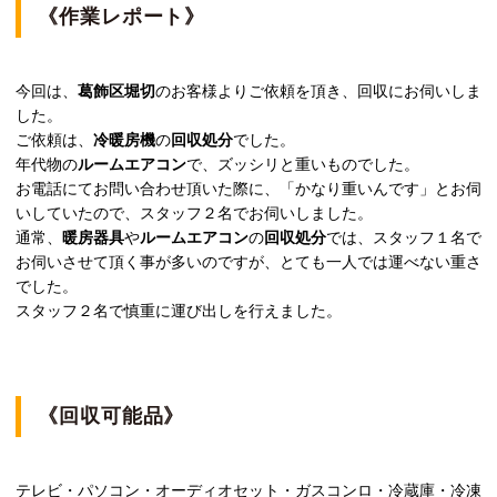
《作業レポート》
今回は、
葛飾区堀切
のお客様よりご依頼を頂き、回収にお伺いしま
した。
ご依頼は、
冷暖房機
の
回収処分
でした。
年代物の
ルームエアコン
で、ズッシリと重いものでした。
お電話にてお問い合わせ頂いた際に、「かなり重いんです」とお伺
いしていたので、スタッフ２名でお伺いしました。
通常、
暖房器具
や
ルームエアコン
の
回収処分
では、スタッフ１名で
お伺いさせて頂く事が多いのですが、とても一人では運べない重さ
でした。
スタッフ２名で慎重に運び出しを行えました。
《回収可能品》
テレビ・パソコン・オーディオセット・ガスコンロ・冷蔵庫・冷凍