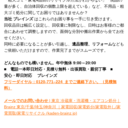
「粗大ゴミ・家電4品目のリサイクル方法がわからない」「廃品の
量が多く、自治体回収の個数上限を超えている」など、不用品・粗
大ゴミ処分に関してお困りではありませんか？
当社
ブレインズ
はこれらのお困り事を一手に引き受けます。
回収品目は幅広く設定し、回収量に制限なし、日時はお客様のご都
合にあわせて調整しますので、面倒な分別や搬出作業から全てお任
せください。
同時に必要になることが多い引越し、
遺品整理、リフォーム
なども
ご依頼いただけますので、作業完了までがスムーズです。
どんなものでも構いません。年中無休 9:00～20:00
■
電話一本即日対応・見積り無料・出張買取・親切丁寧
■
安心
・即日
対応
ブレインズ
フリーダイヤル：0120-
771
–
224
までご連絡下さい。
（見積無
料）
メールでのお問い合わせ
| 東京 冷蔵庫・洗濯機・エアコン処分｜
Brainz 東京/千葉/埼玉/神奈川 ｜家電回収/家電処分/家電取外し/家
電買取/家電リサイクル (kaden-brainz.jp)