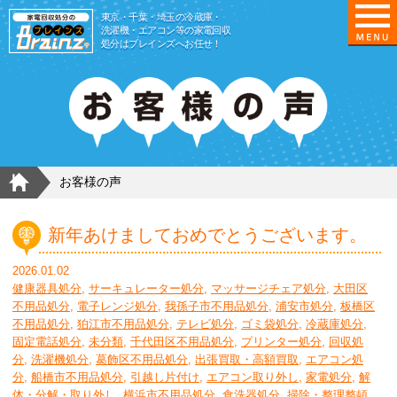
東京/埼玉/千葉/神奈川の 冷蔵庫・洗濯機・エアコ
東京・千葉・埼玉の冷蔵庫・
洗濯機・エアコン等の家電回収
処分はブレインズへお任せ！
HOME
お客様の声
新年あけましておめでとうございます。
2026.01.02
健康器具処分
,
サーキュレーター処分
,
マッサージチェア処分
,
大田区
不用品処分
,
電子レンジ処分
,
我孫子市不用品処分
,
浦安市処分
,
板橋区
不用品処分
,
狛江市不用品処分
,
テレビ処分
,
ゴミ袋処分
,
冷蔵庫処分
,
固定電話処分
,
未分類
,
千代田区不用品処分
,
プリンター処分
,
回収処
分
,
洗濯機処分
,
葛飾区不用品処分
,
出張買取・高額買取
,
エアコン処
分
,
船橋市不用品処分
,
引越し片付け
,
エアコン取り外し
,
家電処分
,
解
体・分解・取り外し
,
横浜市不用品処分
,
食洗器処分
,
掃除・整理整頓
,