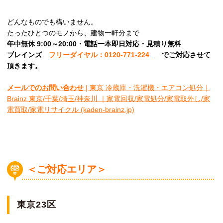
どんなものでも構いません。
たったひとつのモノから、建物一軒分まで
年中無休 9:00～20:00・電話一本即日対応・見積り無料
ブレインズ
フリーダイヤル：0120-771-224
でご対応させて
頂きます。
メールでのお問い合わせ
| 東京 冷蔵庫・洗濯機・エアコン処分｜
Brainz 東京/千葉/埼玉/神奈川 ｜家電回収/家電処分/家電取外し/家
電買取/家電リサイクル (kaden-brainz.jp)
＜ご対応エリア＞
東京23区