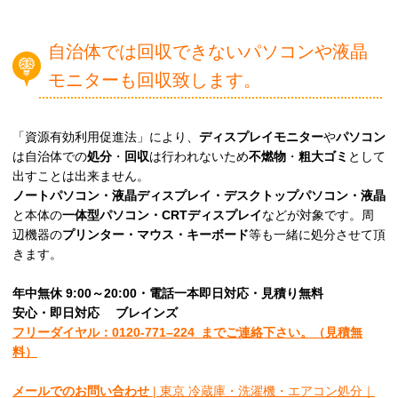
自治体では回収できないパソコンや液晶
モニターも回収致します。
「資源有効利用促進法」により、
ディスプレイモニター
や
パソコン
は自治体での
処分
・
回収
は行われないため
不燃物
・
粗大ゴミ
として
出すことは出来ません。
ノートパソコン・液晶ディスプレイ・デスクトップパソコン・液晶
と本体の
一体型パソコン・CRTディスプレイ
などが対象です。周
辺機器の
プリンター・マウス・キーボード
等も一緒に処分させて頂
きます。
年中無休 9:00～20:00・電話一本即日対応・見積り無料
安心
・即日
対応
ブレインズ
フリーダイヤル：0120-
771
–
224
までご連絡下さい。
（見積無
料）
メールでのお問い合わせ
| 東京 冷蔵庫・洗濯機・エアコン処分｜