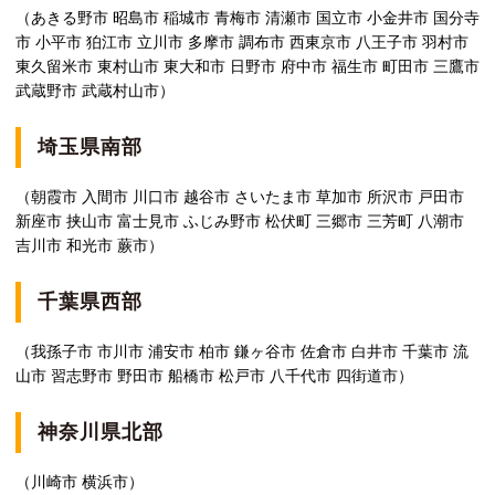
（あきる野市 昭島市 稲城市 青梅市 清瀬市 国立市 小金井市 国分寺
市 小平市 狛江市 立川市 多摩市 調布市 西東京市 八王子市 羽村市
東久留米市 東村山市 東大和市 日野市 府中市 福生市 町田市 三鷹市
武蔵野市 武蔵村山市）
埼玉県南部
（朝霞市 入間市 川口市 越谷市 さいたま市 草加市 所沢市 戸田市
新座市 挟山市 富士見市 ふじみ野市 松伏町 三郷市 三芳町 八潮市
吉川市 和光市 蕨市）
千葉県西部
（我孫子市 市川市 浦安市 柏市 鎌ヶ谷市 佐倉市 白井市 千葉市 流
山市 習志野市 野田市 船橋市 松戸市 八千代市 四街道市）
神奈川県北部
（川崎市 横浜市）