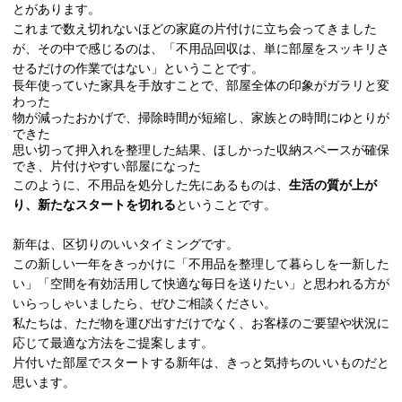
とがあります。
これまで数え切れないほどの家庭の片付けに立ち会ってきました
が、その中で感じるのは、「不用品回収は、単に部屋をスッキリさ
せるだけの作業ではない」ということです。
長年使っていた家具を手放すことで、部屋全体の印象がガラリと変
わった
物が減ったおかげで、掃除時間が短縮し、家族との時間にゆとりが
できた
思い切って押入れを整理した結果、ほしかった収納スペースが確保
でき、片付けやすい部屋になった
このように、不用品を処分した先にあるものは、
生活の質が上が
り、新たなスタートを切れる
ということです。
新年は、区切りのいいタイミングです。
この新しい一年をきっかけに「不用品を整理して暮らしを一新した
い」「空間を有効活用して快適な毎日を送りたい」と思われる方が
いらっしゃいましたら、ぜひご相談ください。
私たちは、ただ物を運び出すだけでなく、お客様のご要望や状況に
応じて最適な方法をご提案します。
片付いた部屋でスタートする新年は、きっと気持ちのいいものだと
思います。