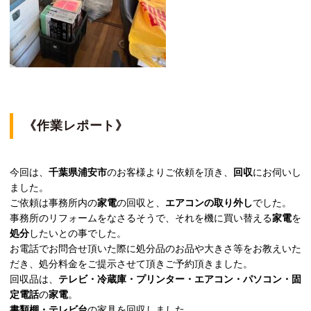
《作業レポート》
今回は、
千葉県浦安市
のお客様よりご依頼を頂き、
回収
にお伺いし
ました。
ご依頼は事務所内の
家電
の回収と、
エアコンの取り外し
でした。
事務所のリフォームをなさるそうで、それを機に買い替える
家電
を
処分
したいとの事でした。
お電話でお問合せ頂いた際に処分品のお品や大きさ等をお教えいた
だき、処分料金をご提示させて頂きご予約頂きました。
回収品は、
テレビ・冷蔵庫・プリンター・エアコン・パソコン・固
定電話
の
家電
。
書類棚・テレビ台
の家具を回収しました。