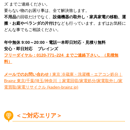
ズ までご連絡ください。
要らない物のお困り事は、全て解決致します。
不用品
の回収だけでなく、
設備機器の取外し・家具家電の移動、運
搬・お庭やベランダの片付け
なども行っています。まずはお気軽に
どんな事でもご相談ください。
年中無休 9:00～20:00・電話一本即日対応・見積り無料
安心
・即日
対応
ブレインズ
フリーダイヤル：0120-
771
–
224
までご連絡下さい。
（見積無
料）
メールでのお問い合わせ
| 東京 冷蔵庫・洗濯機・エアコン処分｜
Brainz 東京/千葉/埼玉/神奈川 ｜家電回収/家電処分/家電取外し/家
電買取/家電リサイクル (kaden-brainz.jp)
＜ご対応エリア＞