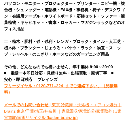
パソコン・モニター・プロジェクター・プリンター・コピー機・複
合機・シュレッダー・電話機・FAX機・事務机・椅子・デスクワゴ
ン・会議用テーブル・ホワイトボード・応接セット・ソファー・観
葉植物・キャビネット・書庫・ロッカー・マガジンラックなどのオ
フィス用品
土・植木・肥料・砂・砂利・レンガ・ブロック・タイル・人工芝・
植木鉢・プランター・じょうろ・バケツ・ラック・物置・スコッ
プ・シャベル・のこぎり・ホースなどのガーデニング用品
その他、
どんなものでも構いません。年中無休 9:00～20:00
■
電話一本即日対応・見積り無料・出張買取・親切丁寧
■
安心
・即日
対応
ブレインズ
フリーダイヤル：0120-
771
–
224
までご連絡下さい。
（見積無
料）
メールでのお問い合わせ
| 東京 冷蔵庫・洗濯機・エアコン処分｜
Brainz 東京/千葉/埼玉/神奈川 ｜家電回収/家電処分/家電取外し/家
電買取/家電リサイクル (kaden-brainz.jp)