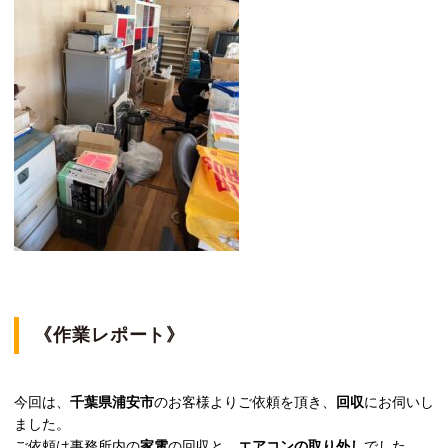
《作業レポート》
今回は、
千葉県浦安市
のお客様よりご依頼を頂き、
回収
にお伺いし
ました。
ご依頼は事務所内の
家電
の回収と、
エアコンの取り外し
でした。