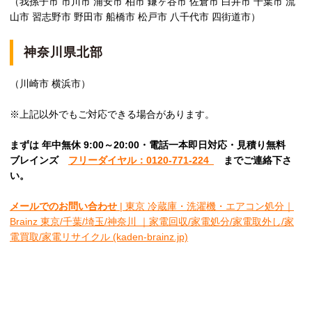
（我孫子市 市川市 浦安市 柏市 鎌ヶ谷市 佐倉市 白井市 千葉市 流
山市 習志野市 野田市 船橋市 松戸市 八千代市 四街道市）
神奈川県北部
（川崎市 横浜市）
※上記以外でもご対応できる場合があります。
まずは 年中無休 9:00～20:00・電話一本即日対応・見積り無料
ブレインズ
フリーダイヤル：0120-771-224
ま
でご連絡下さ
い。
メールでのお問い合わせ
| 東京 冷蔵庫・洗濯機・エアコン処分｜
Brainz 東京/千葉/埼玉/神奈川 ｜家電回収/家電処分/家電取外し/家
電買取/家電リサイクル (kaden-brainz.jp)