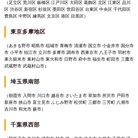
（足立区 荒川区 板橋区 江戸川区 大田区 葛飾区 北区 江東区 品川
区 渋谷区 新宿区 杉並区 墨田区 世田谷区 台東区 中央区 千代田区
豊島区 中野区 練馬区 文京区 港区 目黒区）
東京多摩地区
（あきる野市 昭島市 稲城市 青梅市 清瀬市 国立市 小金井市 国分寺
市 小平市 狛江市 立川市 多摩市 調布市 西東京市 八王子市 羽村市
東久留米市 東村山市 東大和市 日野市 府中市 福生市 町田市 三鷹市
武蔵野市 武蔵村山市）
埼玉県南部
（朝霞市 入間市 川口市 越谷市 さいたま市 草加市 所沢市 戸田市
新座市 挟山市 富士見市 ふじみ野市 松伏町 三郷市 三芳町 八潮市
吉川市 和光市 蕨市）
千葉県西部