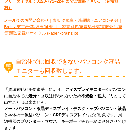
フリーダイヤル：0120-
771
–
224
までご連絡下さい。
（見積無
料）
メールでのお問い合わせ
| 東京 冷蔵庫・洗濯機・エアコン処分｜
Brainz 東京/千葉/埼玉/神奈川 ｜家電回収/家電処分/家電取外し/家
電買取/家電リサイクル (kaden-brainz.jp)
自治体では回収できないパソコンや液晶
モニターも回収致します。
「資源有効利用促進法」により、
ディスプレイモニター
や
パソコン
は自治体での
処分
・
回収
は行われないため
不燃物
・
粗大ゴミ
として
出すことは出来ません。
ノートパソコン・液晶ディスプレイ・デスクトップパソコン・液晶
と本体の
一体型パソコン・CRTディスプレイ
などが対象です。周
辺機器の
プリンター・マウス・キーボード
等も一緒に処分させて頂
きます。