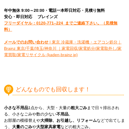
年中無休 9:00～20:00・電話一本即日対応・見積り無料
安心
・即日
対応
ブレインズ
フリーダイヤル：0120-
771
–
224
までご連絡下さい。
（見積無
料）
メールでのお問い合わせ
| 東京 冷蔵庫・洗濯機・エアコン処分｜
Brainz 東京/千葉/埼玉/神奈川 ｜家電回収/家電処分/家電取外し/家
電買取/家電リサイクル (kaden-brainz.jp)
どんなものでも回収します！
小さな不用品
1点から、大型・大量の
粗大ごみ
まで日々排出され
る、小さなごみや数の少ない
不用品
。
お部屋の模様替えや
大掃除、お引越し、リフォーム
などで出てしま
う、
大量のごみ
や
大型家具家電
などの粗大ごみ。