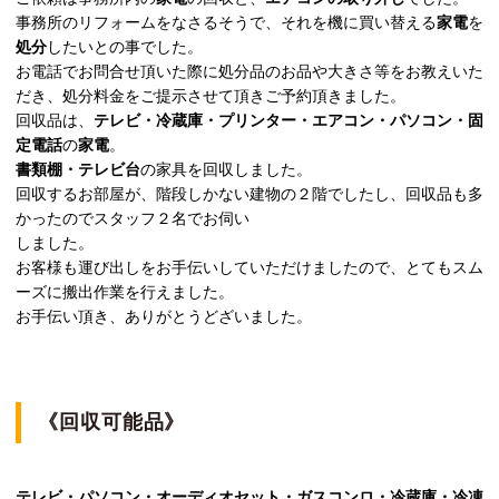
事務所のリフォームをなさるそうで、それを機に買い替える
家電
を
処分
したいとの事でした。
お電話でお問合せ頂いた際に処分品のお品や大きさ等をお教えいた
だき、処分料金をご提示させて頂きご予約頂きました。
回収品は、
テレビ・冷蔵庫・プリンター・エアコン・パソコン・固
定電話
の
家電
。
書類棚・テレビ台
の家具を回収しました。
回収するお部屋が、階段しかない建物の２階でしたし、回収品も多
かったのでスタッフ２名でお伺い
しました。
お客様も運び出しをお手伝いしていただけましたので、とてもスム
ーズに搬出作業を行えました。
お手伝い頂き、ありがとうどざいました。
《回収可能品》
テレビ・パソコン・オーディオセット・ガスコンロ・冷蔵庫・冷凍