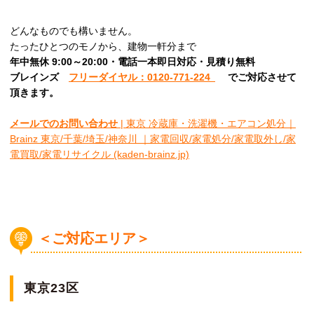
どんなものでも構いません。
たったひとつのモノから、建物一軒分まで
年中無休 9:00～20:00・電話一本即日対応・見積り無料
ブレインズ
フリーダイヤル：0120-771-224
でご対応させて
頂きます。
メールでのお問い合わせ
| 東京 冷蔵庫・洗濯機・エアコン処分｜
Brainz 東京/千葉/埼玉/神奈川 ｜家電回収/家電処分/家電取外し/家
電買取/家電リサイクル (kaden-brainz.jp)
＜ご対応エリア＞
東京23区