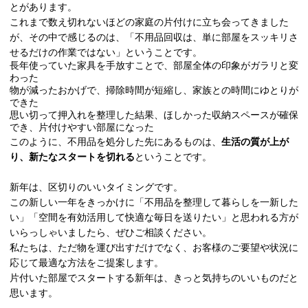
とがあります。
これまで数え切れないほどの家庭の片付けに立ち会ってきました
が、その中で感じるのは、「不用品回収は、単に部屋をスッキリさ
せるだけの作業ではない」ということです。
長年使っていた家具を手放すことで、部屋全体の印象がガラリと変
わった
物が減ったおかげで、掃除時間が短縮し、家族との時間にゆとりが
できた
思い切って押入れを整理した結果、ほしかった収納スペースが確保
でき、片付けやすい部屋になった
このように、不用品を処分した先にあるものは、
生活の質が上が
り、新たなスタートを切れる
ということです。
新年は、区切りのいいタイミングです。
この新しい一年をきっかけに「不用品を整理して暮らしを一新した
い」「空間を有効活用して快適な毎日を送りたい」と思われる方が
いらっしゃいましたら、ぜひご相談ください。
私たちは、ただ物を運び出すだけでなく、お客様のご要望や状況に
応じて最適な方法をご提案します。
片付いた部屋でスタートする新年は、きっと気持ちのいいものだと
思います。