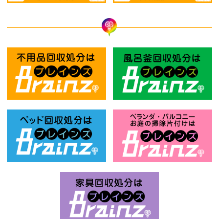
不用品回収処分はBrainz-ブレインズ
風
ベッド回収処分はBrainz-ブレインズ
お