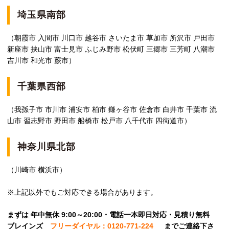
埼玉県南部
（朝霞市 入間市 川口市 越谷市 さいたま市 草加市 所沢市 戸田市
新座市 挟山市 富士見市 ふじみ野市 松伏町 三郷市 三芳町 八潮市
吉川市 和光市 蕨市）
千葉県西部
（我孫子市 市川市 浦安市 柏市 鎌ヶ谷市 佐倉市 白井市 千葉市 流
山市 習志野市 野田市 船橋市 松戸市 八千代市 四街道市）
神奈川県北部
（川崎市 横浜市）
※上記以外でもご対応できる場合があります。
まずは 年中無休 9:00～20:00・電話一本即日対応・見積り無料
ブレインズ
フリーダイヤル：0120-771-224
ま
でご連絡下さ