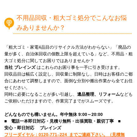
不用品回収・粗大ゴミ処分でこんなお悩
みありませんか？
「粗大ゴミ・家電4品目のリサイクル方法がわからない」「廃品の
量が多く、自治体回収の個数上限を超えている」など、不用品・粗
大ゴミ処分に関してお困りではありませんか？
当社
ブレインズ
はこれらのお困り事を一手に引き受けます。
回収品目は幅広く設定し、回収量に制限なし、日時はお客様のご都
合にあわせて調整しますので、面倒な分別や搬出作業から全てお任
せください。
同時に必要になることが多い引越し、
遺品整理、リフォーム
なども
ご依頼いただけますので、作業完了までがスムーズです。
どんなものでも構いません。年中無休 9:00～20:00
■
電話一本即日対応・見積り無料・出張買取・親切丁寧
■
安心
・即日
対応
ブレインズ
フリーダイヤル：0120-
771
–
224
までご連絡下さい。
（見積無