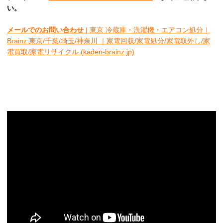
い。
メールでのお問い合わせ
| 東京 冷蔵庫・洗濯機・エアコン処分｜
Brainz 東京/千葉/埼玉/神奈川 ｜家電回収/家電処分/家電取外し/家
電買取/家電リサイクル (kaden-brainz.jp)