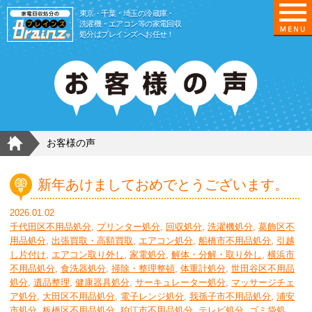
東京/埼玉/千葉/神奈川の 冷蔵庫・洗濯機・エアコ
東京・千葉・埼玉の冷蔵庫・
洗濯機・エアコン等の家電回収
処分はブレインズへお任せ！
HOME
お客様の声
新年あけましておめでとうございます。
2026.01.02
千代田区不用品処分
,
プリンター処分
,
回収処分
,
洗濯機処分
,
葛飾区不
用品処分
,
出張買取・高額買取
,
エアコン処分
,
船橋市不用品処分
,
引越
し片付け
,
エアコン取り外し
,
家電処分
,
解体・分解・取り外し
,
横浜市
不用品処分
,
食洗器処分
,
掃除・整理整頓
,
体重計処分
,
世田谷区不用品
処分
,
遺品整理
,
健康器具処分
,
サーキュレーター処分
,
マッサージチェ
ア処分
,
大田区不用品処分
,
電子レンジ処分
,
我孫子市不用品処分
,
浦安
市処分
,
板橋区不用品処分
,
狛江市不用品処分
,
テレビ処分
,
ゴミ袋処