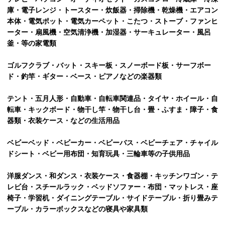
庫・電子レンジ・トースター・炊飯器・掃除機・乾燥機・エアコン
本体・電気ポット・電気カーペット・こたつ・ストーブ・ファンヒ
ーター・扇風機・空気清浄機・加湿器・サーキュレーター・風呂
釜・等の家電類
ゴルフクラブ・バット・スキー板・スノーボード板・サーフボー
ド・釣竿・ギター・ベース・ピアノなどの楽器類
テント・五月人形・自動車・自転車関連品・タイヤ・ホイール・自
転車・キックボード・物干し竿・物干し台・畳・ふすま・障子・食
器類・衣装ケース・などの生活用品
ベビーベッド・ベビーカー・ベビーバス・ベビーチェア・チャイル
ドシート・ベビー用布団・知育玩具・三輪車等の子供用品
洋服ダンス・和ダンス・衣装ケース・食器棚・キッチンワゴン・テ
レビ台・スチールラック・ベッドソファー・布団・マットレス・座
椅子・学習机・ダイニングテーブル・サイドテーブル・折り畳みテ
ーブル・カラーボックスなどの寝具や家具類