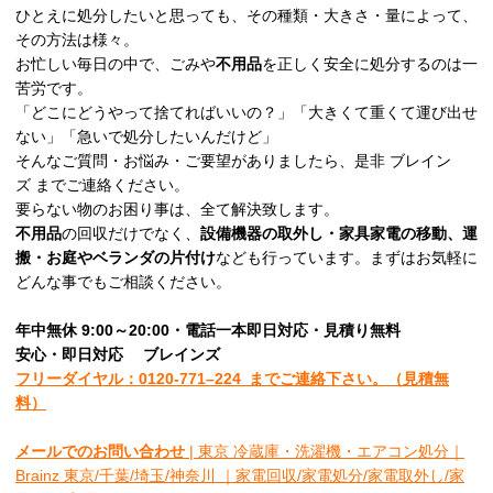
ひとえに処分したいと思っても、その種類・大きさ・量によって、
その方法は様々。
お忙しい毎日の中で、ごみや
不用品
を正しく安全に処分するのは一
苦労です。
「どこにどうやって捨てればいいの？」「大きくて重くて運び出せ
ない」「急いで処分したいんだけど」
そんなご質問・お悩み・ご要望がありましたら、是非 ブレイン
ズ までご連絡ください。
要らない物のお困り事は、全て解決致します。
不用品
の回収だけでなく、
設備機器の取外し・家具家電の移動、運
搬・お庭やベランダの片付け
なども行っています。まずはお気軽に
どんな事でもご相談ください。
年中無休 9:00～20:00・電話一本即日対応・見積り無料
安心
・即日
対応
ブレインズ
フリーダイヤル：0120-
771
–
224
までご連絡下さい。
（見積無
料）
メールでのお問い合わせ
| 東京 冷蔵庫・洗濯機・エアコン処分｜
Brainz 東京/千葉/埼玉/神奈川 ｜家電回収/家電処分/家電取外し/家