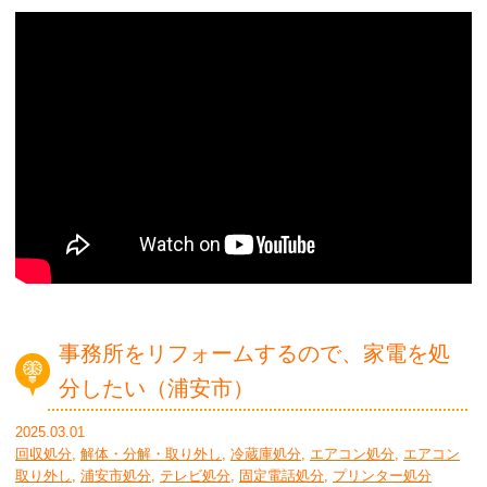
事務所をリフォームするので、家電を処
分したい（浦安市）
2025.03.01
回収処分
,
解体・分解・取り外し
,
冷蔵庫処分
,
エアコン処分
,
エアコン
取り外し
,
浦安市処分
,
テレビ処分
,
固定電話処分
,
プリンター処分