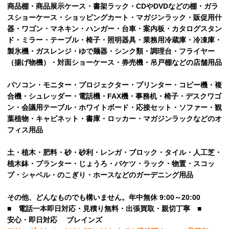
商品棚・商品展示ケース・書架ラック・CDやDVDなどの棚・ガラ
スショーケース・ショッピングカート・マガジンラック・販促用什
器・ワゴン・マネキン・ハンガー・台車・案内板・カタログスタン
ド・ミラー・テーブル・椅子・照明器具・業務用冷蔵庫・冷凍庫・
製氷機・ガスレンジ・ゆで麺器・シンク類・調理台・フライヤー
（揚げ物機）・対面ショーケース・券売機・吊戸棚などの店舗用品
パソコン・モニター・プロジェクター・プリンター・コピー機・複
合機・シュレッダー・電話機・FAX機・事務机・椅子・デスクワゴ
ン・会議用テーブル・ホワイトボード・応接セット・ソファー・観
葉植物・キャビネット・書庫・ロッカー・マガジンラックなどのオ
フィス用品
土・植木・肥料・砂・砂利・レンガ・ブロック・タイル・人工芝・
植木鉢・プランター・じょうろ・バケツ・ラック・物置・スコッ
プ・シャベル・のこぎり・ホースなどのガーデニング用品
その他、
どんなものでも構いません。年中無休 9:00～20:00
■
電話一本即日対応・見積り無料・出張買取・親切丁寧
■
安心
・即日
対応
ブレインズ