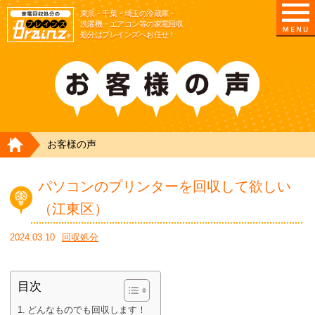
東京/埼玉/千葉/神奈川の 冷蔵庫・洗濯機・エアコ
東京・千葉・埼玉の冷蔵庫・
洗濯機・エアコン等の家電回収
処分はブレインズへお任せ！
HOME
お客様の声
パソコンのプリンターを回収して欲しい
（江東区）
2024.03.10
回収処分
目次
どんなものでも回収します！