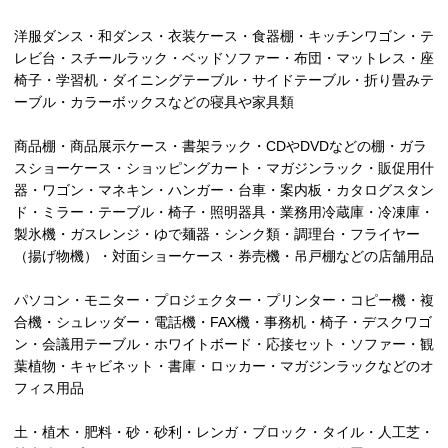
洋服ダンス・和ダンス・衣装ケース・食器棚・キッチンワゴン・テ
レビ台・スチールラック・ベッドソファー・布団・マットレス・座
椅子・学習机・ダイニングテーブル・サイドテーブル・折り畳みテ
ーブル・カラーボックスなどの寝具や家具類
商品棚・商品展示ケース・書架ラック・CDやDVDなどの棚・ガラ
スショーケース・ショッピングカート・マガジンラック・販促用什
器・ワゴン・マネキン・ハンガー・台車・案内板・カタログスタン
ド・ミラー・テーブル・椅子・照明器具・業務用冷蔵庫・冷凍庫・
製氷機・ガスレンジ・ゆで麺器・シンク類・調理台・フライヤー
（揚げ物機）・対面ショーケース・券売機・吊戸棚などの店舗用品
パソコン・モニター・プロジェクター・プリンター・コピー機・複
合機・シュレッダー・電話機・FAX機・事務机・椅子・デスクワゴ
ン・会議用テーブル・ホワイトボード・応接セット・ソファー・観
葉植物・キャビネット・書庫・ロッカー・マガジンラックなどのオ
フィス用品
土・植木・肥料・砂・砂利・レンガ・ブロック・タイル・人工芝・