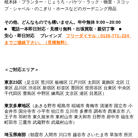
植木鉢・プランター・じょうろ・バケツ・ラック・物置・スコッ
プ・シャベル・のこぎり・ホースなどのガーデニング用品
その他、
どんなものでも構いません。年中無休 9:00～20:00
■
電話一本即日対応・見積り無料・出張買取・親切丁寧
■
安心
・即日
対応
ブレインズ
フリーダイヤル：0120-
771
–
224
までご連絡下さい。
（見積無料）
＜ご対応エリア＞
東京23区
（足立区 荒川区 板橋区 江戸川区 太田区 葛飾区 北区 江
東区 品川区 渋谷区 新宿区 杉並区 墨田区 世田谷区 台東区 中央区
千代田区 豊島区 中野区 練馬区 文京区 港区 目黒区）
東京多摩地区
（あきる野市 昭島市 稲城市 青梅市 清瀬市 国立市 小
金井市 国分寺市 小平市 狛江市 立川市 多摩市 調布市 西東京市 八
王子市 羽村市 東久留米市 東村山市 東大和市 日野市 府中市 福生市
町田市 三鷹市 武蔵野市 武蔵村山市）
埼玉県南部
（朝霞市 入間市 川口市 越谷市 さいたま市 草加市 所沢