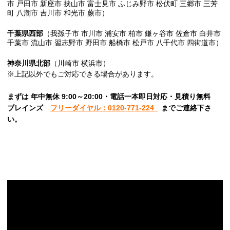
市 戸田市 新座市 挟山市 富士見市 ふじみ野市 松伏町 三郷市 三芳
町 八潮市 吉川市 和光市 蕨市）
千葉県西部
（我孫子市 市川市 浦安市 柏市 鎌ヶ谷市 佐倉市 白井市
千葉市 流山市 習志野市 野田市 船橋市 松戸市 八千代市 四街道市）
神奈川県北部
（川崎市 横浜市）
※上記以外でもご対応できる場合があります。
まずは 年中無休 9:00～20:00・電話一本即日対応・見積り無料
ブレインズ
フリーダイヤル：0120-771-224
までご連絡下さ
い。