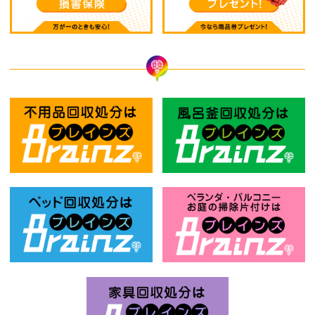
不用品回収処分はBrainz-ブレインズ
風
ベッド回収処分はBrainz-ブレインズ
お