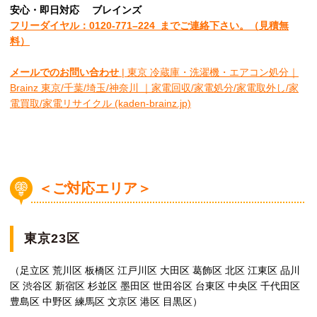
安心
・即日
対応
ブレインズ
フリーダイヤル：0120-
771
–
224
までご連絡下さい。
（見積無
料）
メールでのお問い合わせ
| 東京 冷蔵庫・洗濯機・エアコン処分｜
Brainz 東京/千葉/埼玉/神奈川 ｜家電回収/家電処分/家電取外し/家
電買取/家電リサイクル (kaden-brainz.jp)
＜ご対応エリア＞
東京23区
（足立区 荒川区 板橋区 江戸川区 大田区 葛飾区 北区 江東区 品川
区 渋谷区 新宿区 杉並区 墨田区 世田谷区 台東区 中央区 千代田区
豊島区 中野区 練馬区 文京区 港区 目黒区）