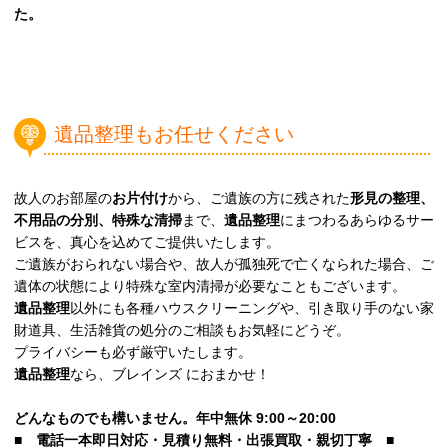
た。
遺品整理もお任せください
故人のお部屋の
お片付け
から、ご遺族の方に残された
形見の整理、
不用品の分別、特殊な清掃
まで、
遺品整理
にまつわるあらゆるサー
ビスを、真心を込めてご提供いたします。
ご遺族がおられない場合や、故人が孤独死で亡くなられた場合、ご
遺体の状態により特殊な室内清掃が必要なこともございます。
遺品整理
以外にも各種ハウスクリーニングや、引き取り手のない家
財道具、生活雑貨の処分のご相談もお気軽にどうぞ。
プライバシーも必ず厳守いたします。
遺品整理
なら、ブレインズ におまかせ！
どんなものでも構いません。年中無休 9:00～20:00
■
電話一本即日対応・見積り無料・出張買取・親切丁寧
■