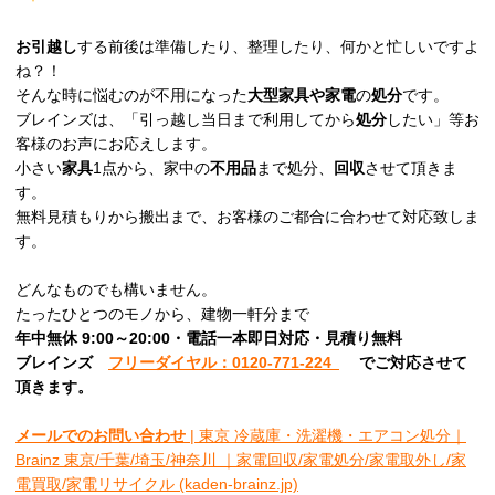
お引越し
する前後は準備したり、整理したり、何かと忙しいですよ
ね？！
そんな時に悩むのが不用になった
大型家具や家電
の
処分
です。
ブレインズは、「引っ越し当日まで利用してから
処分
したい」等お
客様のお声にお応えします。
小さい
家具
1点から、家中の
不用品
まで処分、
回収
させて頂きま
す。
無料見積もりから搬出まで、お客様のご都合に合わせて対応致しま
す。
どんなものでも構いません。
たったひとつのモノから、建物一軒分まで
年中無休 9:00～20:00・電話一本即日対応・見積り無料
ブレインズ
フリーダイヤル：0120-771-224
でご対応させて
頂きます。
メールでのお問い合わせ
| 東京 冷蔵庫・洗濯機・エアコン処分｜
Brainz 東京/千葉/埼玉/神奈川 ｜家電回収/家電処分/家電取外し/家
電買取/家電リサイクル (kaden-brainz.jp)