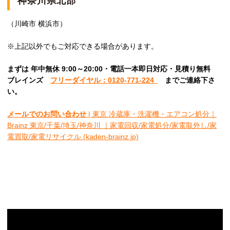
神奈川県北部
（川崎市 横浜市）
※上記以外でもご対応できる場合があります。
まずは 年中無休 9:00～20:00・電話一本即日対応・見積り無料
ブレインズ
フリーダイヤル：0120-771-224
ま
でご連絡下さ
い。
メールでのお問い合わせ
| 東京 冷蔵庫・洗濯機・エアコン処分｜
Brainz 東京/千葉/埼玉/神奈川 ｜家電回収/家電処分/家電取外し/家
電買取/家電リサイクル (kaden-brainz.jp)