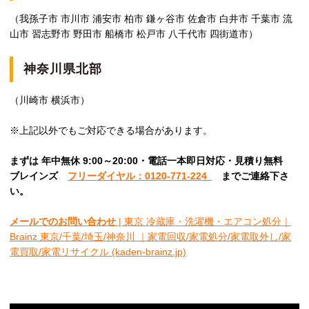
（我孫子市 市川市 浦安市 柏市 鎌ヶ谷市 佐倉市 白井市 千葉市 流
山市 習志野市 野田市 船橋市 松戸市 八千代市 四街道市）
神奈川県北部
（川崎市 横浜市）
※上記以外でもご対応できる場合があります。
まずは 年中無休 9:00～20:00・電話一本即日対応・見積り無料
ブレインズ
フリーダイヤル：0120-771-224
ま
でご連絡下さ
い。
メールでのお問い合わせ
| 東京 冷蔵庫・洗濯機・エアコン処分｜
Brainz 東京/千葉/埼玉/神奈川 ｜家電回収/家電処分/家電取外し/家
電買取/家電リサイクル (kaden-brainz.jp)