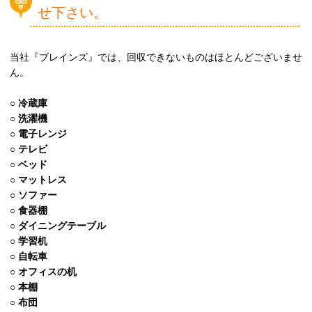
せ下さい。
当社『ブレインズ』では、回収できないものはほとんどございませ
ん。
○
冷蔵庫
○
洗濯機
○
電子レンジ
○
テレビ
○
ベッド
○
マットレス
○
ソファー
○
食器棚
○
ダイニングテーブル
○
学習机
○
自転車
○
オフィスの机
○
本棚
○
布団