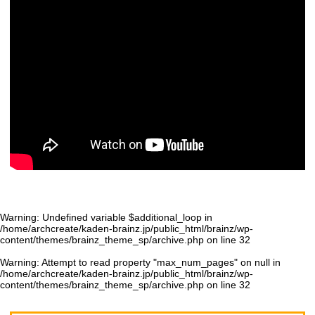
Warning
: Undefined variable $additional_loop in
/home/archcreate/kaden-brainz.jp/public_html/brainz/wp-
content/themes/brainz_theme_sp/archive.php
on line
32
Warning
: Attempt to read property "max_num_pages" on null in
/home/archcreate/kaden-brainz.jp/public_html/brainz/wp-
content/themes/brainz_theme_sp/archive.php
on line
32