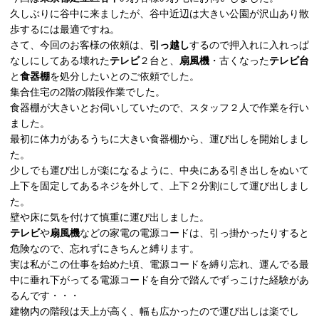
久しぶりに谷中に来ましたが、谷中近辺は大きい公園が沢山あり散
歩するには最適ですね。
さて、今回のお客様の依頼は、
引っ越し
するので押入れに入れっぱ
なしにしてある壊れた
テレビ
２台と、
扇風機
・古くなった
テレビ台
と
食器棚
を処分したいとのご依頼でした。
集合住宅の2階の階段作業でした。
食器棚が大きいとお伺いしていたので、スタッフ２人で作業を行い
ました。
最初に体力があるうちに大きい食器棚から、運び出しを開始しまし
た。
少しでも運び出しが楽になるように、中央にある引き出しをぬいて
上下を固定してあるネジを外して、上下２分割にして運び出しまし
た。
壁や床に気を付けて慎重に運び出しました。
テレビ
や
扇風機
などの家電の電源コードは、引っ掛かったりすると
危険なので、忘れずにきちんと縛ります。
実は私がこの仕事を始めた頃、電源コードを縛り忘れ、運んでる最
中に垂れ下がってる電源コードを自分で踏んでずっこけた経験があ
るんです・・・
建物内の階段は天上が高く、幅も広かったので運び出しは楽でし