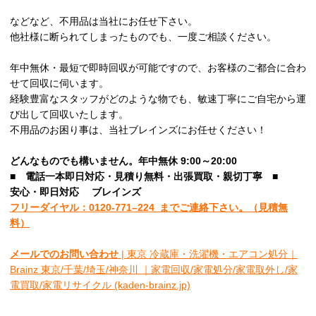
などなど、不用品は当社にお任せ下さい。
他社様に断られてしまったものでも、一度ご相談ください。
年中無休・最短で即時回収が可能ですので、お客様のご都合に合わ
せて回収に伺います。
経験豊富なスタッフがどのような物でも、敏速丁寧にご自宅から運
び出して回収いたします。
不用品のお困り事は、当社ブレインズにお任せください！
どんなものでも構いません。年中無休 9:00～20:00
■
電話一本即日対応・見積り無料・出張買取・親切丁寧
■
安心
・即日
対応
ブレインズ
フリーダイヤル：0120-
771
–
224
までご連絡下さい。
（見積無
料）
メールでのお問い合わせ
| 東京 冷蔵庫・洗濯機・エアコン処分｜
Brainz 東京/千葉/埼玉/神奈川 ｜家電回収/家電処分/家電取外し/家
電買取/家電リサイクル (kaden-brainz.jp)