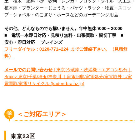
土・植木・肥料・砂・砂利・レンガ・ブロック・タイル・人工芝・
植木鉢・プランター・じょうろ・バケツ・ラック・物置・スコッ
プ・シャベル・のこぎり・ホースなどのガーデニング用品
その他、
どんなものでも構いません。年中無休 9:00～20:00
■
電話一本即日対応・見積り無料・出張買取・親切丁寧
■
安心
・即日
対応
ブレインズ
フリーダイヤル：0120-
771
–
224
までご連絡下さい。
（見積無
料）
メールでのお問い合わせ
| 東京 冷蔵庫・洗濯機・エアコン処分｜
Brainz 東京/千葉/埼玉/神奈川 ｜家電回収/家電処分/家電取外し/家
電買取/家電リサイクル (kaden-brainz.jp)
＜ご対応エリア＞
東京23区