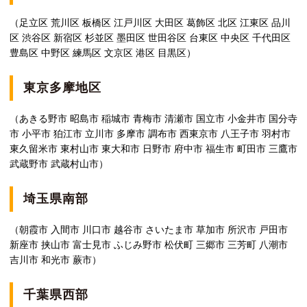
（足立区 荒川区 板橋区 江戸川区 大田区 葛飾区 北区 江東区 品川
区 渋谷区 新宿区 杉並区 墨田区 世田谷区 台東区 中央区 千代田区
豊島区 中野区 練馬区 文京区 港区 目黒区）
東京多摩地区
（あきる野市 昭島市 稲城市 青梅市 清瀬市 国立市 小金井市 国分寺
市 小平市 狛江市 立川市 多摩市 調布市 西東京市 八王子市 羽村市
東久留米市 東村山市 東大和市 日野市 府中市 福生市 町田市 三鷹市
武蔵野市 武蔵村山市）
埼玉県南部
（朝霞市 入間市 川口市 越谷市 さいたま市 草加市 所沢市 戸田市
新座市 挟山市 富士見市 ふじみ野市 松伏町 三郷市 三芳町 八潮市
吉川市 和光市 蕨市）
千葉県西部