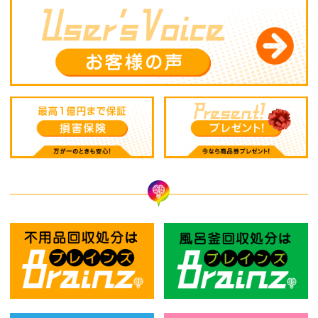
不用品回収処分はBrainz-ブレインズ
風