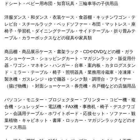
ドシート・ベビー用布団・知育玩具・三輪車等の子供用品
洋服ダンス・和ダンス・衣装ケース・食器棚・キッチンワゴン・テ
レビ台・スチールラック・ベッドソファー・布団・マットレス・座
椅子・学習机・ダイニングテーブル・サイドテーブル・折り畳みテ
ーブル・カラーボックスなどの寝具や家具類
商品棚・商品展示ケース・書架ラック・CDやDVDなどの棚・ガラ
スショーケース・ショッピングカート・マガジンラック・販促用什
器・ワゴン・マネキン・ハンガー・台車・案内板・カタログスタン
ド・ミラー・テーブル・椅子・照明器具・業務用冷蔵庫・冷凍庫・
製氷機・ガスレンジ・ゆで麺器・シンク類・調理台・フライヤー
（揚げ物機）・対面ショーケース・券売機・吊戸棚などの店舗用品
パソコン・モニター・プロジェクター・プリンター・コピー機・複
合機・シュレッダー・電話機・FAX機・事務机・椅子・デスクワゴ
ン・会議用テーブル・ホワイトボード・応接セット・ソファー・観
葉植物・キャビネット・書庫・ロッカー・マガジンラックなどのオ
フィス用品