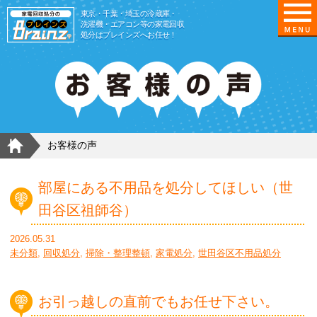
東京/埼玉/千葉/神奈川の 冷蔵庫・洗濯機・エアコ
東京・千葉・埼玉の冷蔵庫・
洗濯機・エアコン等の家電回収
処分はブレインズへお任せ！
HOME
お客様の声
部屋にある不用品を処分してほしい（世
田谷区祖師谷）
2026.05.31
未分類
,
回収処分
,
掃除・整理整頓
,
家電処分
,
世田谷区不用品処分
お引っ越しの直前でもお任せ下さい。