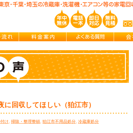
玉/千葉/神奈川の 冷蔵庫・洗濯機・エアコン買取処分・引越し片付け・
ご依頼の流れ
料金案内
よくある
夜に回収してほしい（狛江市）
片付け
,
掃除・整理整頓
,
狛江市不用品処分
,
冷蔵庫処分