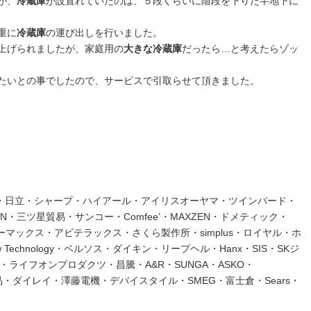
が、
冷蔵庫
が設置れていたのは、５段くらいに階段を下りた半地下に
重に
冷蔵庫
の運び出しを行いました。
上げられましたが、家庭用の
大きな冷蔵庫
だったら…と考えたらゾッ
たいとの事でしたので、サービスで引取らせて頂きました。
芝・日立・シャープ・ハイアール・アイリスオーヤマ・ツインバード・
EN・三ツ星貿易・サンコー・Comfee’・MAXZEN・ドメティック・
ジーマックス・アビテラックス・さくら製作所・simplus・ロイヤル・ホ
low Technology・ベルソス・ダイキン・リープヘル・Hanx・SIS・SKジ
be・ライフオンプロダクツ・昌騰・A&R・SUNGA・ASKO・
良品・ダイレイ・澤藤電機・デバイスタイル・SMEG・富士倉・Sears・