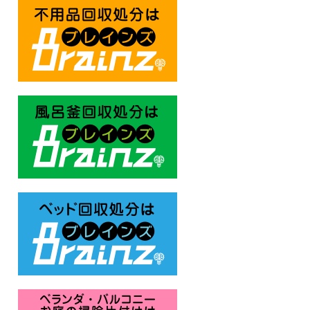
不用品回収処分はBrainz-ブレ
風呂釜回収処分はBrainz-ブレ
ベッド回収処分はBrainz-ブレ
ベランダ・バルコニー お庭の片付