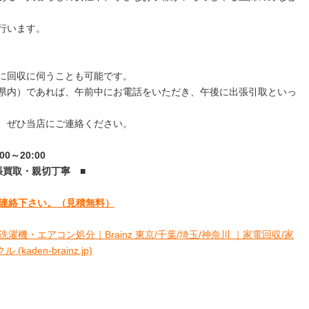
行います。
に回収に伺うことも可能です。
県内）であれば、午前中にお電話をいただき、午後に出張引取といっ
、ぜひ当店にご連絡ください。
～20:00
張買取・親切丁寧
■
連絡下さい。
（見積無料）
洗濯機・エアコン処分｜Brainz 東京/千葉/埼玉/神奈川 ｜家電回収/家
den-brainz.jp)