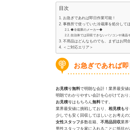
目次
お急ぎであれば即日作業可能！
事務所で使っていた冷蔵庫を処分して
◆冷蔵庫のメーカー◆
自治体では回収できないパソコンや液晶
不用品はどんなものでも、まずはお問
＜ご対応エリア＞
お急ぎであれば即
お見積り無料
で明朗な会計！業界最安値
明朗でわかりやすい会計を心がけており
お見積り
はもちろん
無料
です。
業界最安値に挑戦しており、
相見積もり
少しでも安く回収してほしいとお考えの
女性スタッフ
多数在籍、
不用品回収
業界
男性スタッフを家に入れることに抵抗が