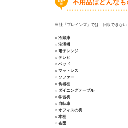
不用品はどんなも
当社『ブレインズ』では、回収できない
○
冷蔵庫
○
洗濯機
○
電子レンジ
○
テレビ
○
ベッド
○
マットレス
○
ソファー
○
食器棚
○
ダイニングテーブル
○
学習机
○
自転車
○
オフィスの机
○
本棚
○
布団