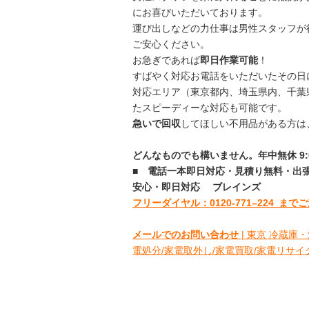
にお喜びいただいております。
運び出しなどの力仕事は男性スタッフが
ご安心ください。
お急ぎであれば
即日作業可能
！
すばやく対応お電話をいただいたその日
対応エリア（東京都内、埼玉県内、千葉
たスピーディーな対応も可能です。
急いで回収
してほしい不用品がある方は
どんなものでも構いません。年中無休 9:00
■
電話一本即日対応・見積り無料・出
安心
・即日
対応
ブレインズ
フリーダイヤル：0120-
771
–
224
までご
メールでのお問い合わせ
| 東京 冷蔵庫・
電処分/家電取外し/家電買取/家電リサイクル (ka