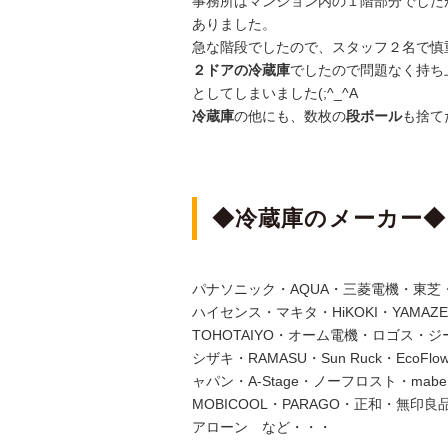
事務所はマンション内の１階部分でした
ありました。
急な階段でしたので、スタッフ２名で慎
２ドアの冷蔵庫
でしたので問題なく持ち
としてしまいました(;^_^A
冷蔵庫
の他にも、数枚の
段ボール
も捨て
◆冷蔵庫のメーカー◆
パナソニック・AQUA・三菱電機・東
ハイセンス・マキタ・HiKOKI・YAMAZ
TOHOTAIYO・オーム電機・ロゴス・
シザキ・RAMASU・Sun Ruck・EcoF
ャパン・A-Stage・ノーフロスト・ma
MOBICOOL・PARAGO・正和・無印
アローン など・・・