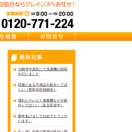
遺品整理・リサイクル Brainz 取扱い 【冷蔵庫・洗濯機・エアコ
東京・千葉・埼玉の冷蔵庫・
営業時間：AM 9:00～PM 20:0
質問
会社概要
お問合せ
最新記事
川崎市中原区にて洗濯機の回収
を行いました
部屋にある不用品を処分してほ
しい（世田谷区祖師谷）
壊れたテレビと扇風機などを処
分してほしい（足立区谷中）
新年あけましておめでとうござ
います。
引っ越し目前で家電の処分に困