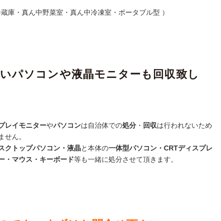
冷蔵庫・真ん中野菜室・真ん中冷凍室・ポータブル型 ）
ないパソコンや液晶モニターも回収致し
プレイモニター
や
パソコン
は自治体での
処分
・
回収
は行われないため
ません。
スクトップパソコン・液晶
と本体の
一体型パソコン・CRTディスプレ
ー・マウス・キーボード
等も一緒に処分させて頂きます。