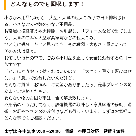
どんなものでも回収します！
小さな不用品1点から、大型・大量の粗大ごみまで日々排出され
る、小さなごみや数の少ない不用品。
お部屋の模様替えや大掃除、お引越し、リフォームなどで出てしま
う、大量のごみや大型家具家電などの粗大ごみ。
ひとえに処分したいと思っても、その種類・大きさ・量によって、
その方法は様々。
お忙しい毎日の中で、ごみや不用品を正しく安全に処分するのは一
苦労です。
「どこにどうやって捨てればいいの？」「大きくて重くて運び出せ
ない」「急いで処分したいんだけど」
そんなご質問・お悩み・ご要望がありましたら、是非ブレインズ足
立までご連絡ください。
要らない物のお困り事は、全て解決致します。
不用品の回収だけでなく、設備機器の取外し・家具家電の移動、運
搬・お庭やベランダの片付けなども行っています。まずはお気軽に
どんな事でもご相談ください。
まずは 年中無休 9:00～20:00・電話一本即日対応・見積り無料