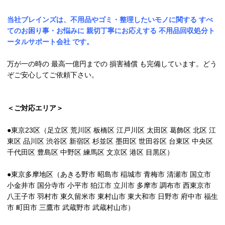
当社ブレインズは、不用品やゴミ・整理したいモノに関する すべ
てのお困り事・お悩みに 親切丁寧にお応えする 不用品回収処分ト
ータルサポート会社 です。
万が一の時の 最高一億円までの 損害補償 も完備しています。どう
ぞご安心してご依頼下さい。
＜ご対応エリア＞
●東京23区（足立区 荒川区 板橋区 江戸川区 太田区 葛飾区 北区 江
東区 品川区 渋谷区 新宿区 杉並区 墨田区 世田谷区 台東区 中央区
千代田区 豊島区 中野区 練馬区 文京区 港区 目黒区）
●東京多摩地区（あきる野市 昭島市 稲城市 青梅市 清瀬市 国立市
小金井市 国分寺市 小平市 狛江市 立川市 多摩市 調布市 西東京市
八王子市 羽村市 東久留米市 東村山市 東大和市 日野市 府中市 福生
市 町田市 三鷹市 武蔵野市 武蔵村山市）