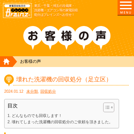
東京/埼玉/千葉/神奈川の 冷蔵庫・洗濯機・エアコ
東京・千葉・埼玉の冷蔵庫・
洗濯機・エアコン等の家電回収
処分はブレインズへお任せ！
HOME
お客様の声
壊れた洗濯機の回収処分（足立区）
2024.01.12
未分類
,
回収処分
目次
どんなものでも回収します！
壊れてしまった洗濯機の回収処分のご依頼を頂きました。