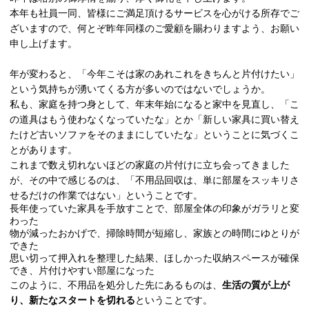
本年も社員一同、皆様にご満足頂けるサービスを心がける所存でご
ざいますので、何とぞ昨年同様のご愛顧を賜わりますよう、お願い
申し上げます。
年が変わると、「今年こそは家のあれこれをきちんと片付けたい」
という気持ちが湧いてくる方が多いのではないでしょうか。
私も、家庭を持つ身として、年末年始になると家中を見直し、「こ
の道具はもう使わなくなっていたな」とか「新しい家具に買い替え
たけど古いソファをそのままにしていたな」ということに気づくこ
とがあります。
これまで数え切れないほどの家庭の片付けに立ち会ってきました
が、その中で感じるのは、「不用品回収は、単に部屋をスッキリさ
せるだけの作業ではない」ということです。
長年使っていた家具を手放すことで、部屋全体の印象がガラリと変
わった
物が減ったおかげで、掃除時間が短縮し、家族との時間にゆとりが
できた
思い切って押入れを整理した結果、ほしかった収納スペースが確保
でき、片付けやすい部屋になった
このように、不用品を処分した先にあるものは、
生活の質が上が
り、新たなスタートを切れる
ということです。