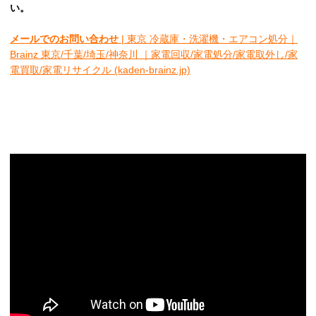
い。
メールでのお問い合わせ
| 東京 冷蔵庫・洗濯機・エアコン処分｜
Brainz 東京/千葉/埼玉/神奈川 ｜家電回収/家電処分/家電取外し/家
電買取/家電リサイクル (kaden-brainz.jp)