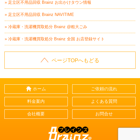
» 足立区不用品回収 Brainz お出かけタウン情報
» 足立区不用品回収 Brainz NAVITIME
» 冷蔵庫・洗濯機買取処分 Brainz @粗大ごみ
» 冷蔵庫・洗濯機買取処分 Brainz 全国 お店登録サイト
ページTOPへもどる
ホーム
ご依頼の流れ
料金案内
よくある質問
会社概要
お問合せ
Brainz-ブレインズ-