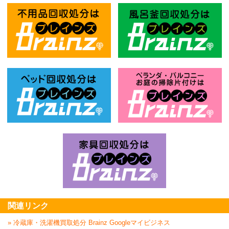
不用品回収処分はBrainz-ブレインズ
風
ベッド回収処分はBrainz-ブレインズ
お
家具回収処分はBrai
関連リンク
» 冷蔵庫・洗濯機買取処分 Brainz Googleマイビジネス