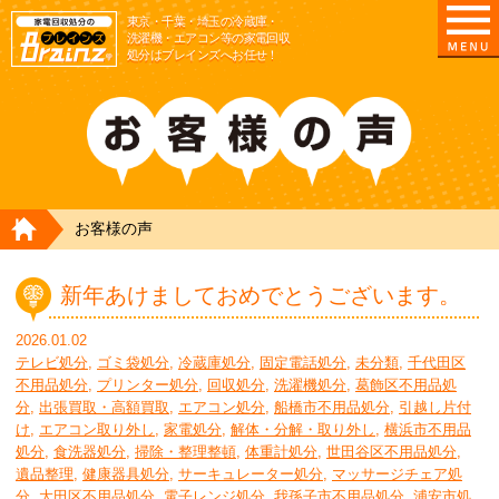
東京/埼玉/千葉/神奈川の 冷蔵庫・洗濯機・エアコ
東京・千葉・埼玉の冷蔵庫・
洗濯機・エアコン等の家電回収
処分はブレインズへお任せ！
HOME
お客様の声
新年あけましておめでとうございます。
2026.01.02
テレビ処分
,
ゴミ袋処分
,
冷蔵庫処分
,
固定電話処分
,
未分類
,
千代田区
不用品処分
,
プリンター処分
,
回収処分
,
洗濯機処分
,
葛飾区不用品処
分
,
出張買取・高額買取
,
エアコン処分
,
船橋市不用品処分
,
引越し片付
け
,
エアコン取り外し
,
家電処分
,
解体・分解・取り外し
,
横浜市不用品
処分
,
食洗器処分
,
掃除・整理整頓
,
体重計処分
,
世田谷区不用品処分
,
遺品整理
,
健康器具処分
,
サーキュレーター処分
,
マッサージチェア処
分
,
大田区不用品処分
,
電子レンジ処分
,
我孫子市不用品処分
,
浦安市処