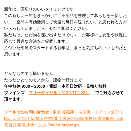
新年は、区切りのいいタイミングです。
この新しい一年をきっかけに「不用品を整理して暮らしを一新した
い」「空間を有効活用して快適な毎日を送りたい」と思われる方が
いらっしゃいましたら、ぜひご相談ください。
私たちは、ただ物を運び出すだけでなく、お客様のご要望や状況に
応じて最適な方法をご提案します。
片付いた部屋でスタートする新年は、きっと気持ちのいいものだと
思います。
どんなものでも構いません。
たったひとつのモノから、建物一軒分まで
年中無休 9:00～20:00・電話一本即日対応・見積り無料
ブレインズ
フリーダイヤル：0120-771-224
でご対応させて
頂きます。
メールでのお問い合わせ
| 東京 冷蔵庫・洗濯機・エアコン処分｜
Brainz 東京/千葉/埼玉/神奈川 ｜家電回収/家電処分/家電取外し/家
電買取/家電リサイクル (kaden-brainz.jp)