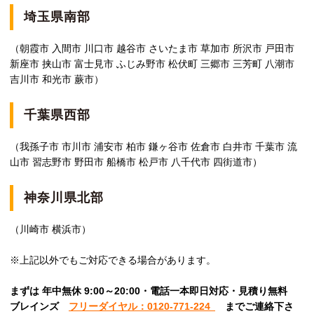
埼玉県南部
（朝霞市 入間市 川口市 越谷市 さいたま市 草加市 所沢市 戸田市
新座市 挟山市 富士見市 ふじみ野市 松伏町 三郷市 三芳町 八潮市
吉川市 和光市 蕨市）
千葉県西部
（我孫子市 市川市 浦安市 柏市 鎌ヶ谷市 佐倉市 白井市 千葉市 流
山市 習志野市 野田市 船橋市 松戸市 八千代市 四街道市）
神奈川県北部
（川崎市 横浜市）
※上記以外でもご対応できる場合があります。
まずは 年中無休 9:00～20:00・電話一本即日対応・見積り無料
ブレインズ
フリーダイヤル：0120-771-224
ま
でご連絡下さ