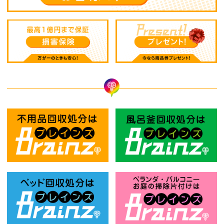
不用品回収処分はBrainz-ブレインズ
風