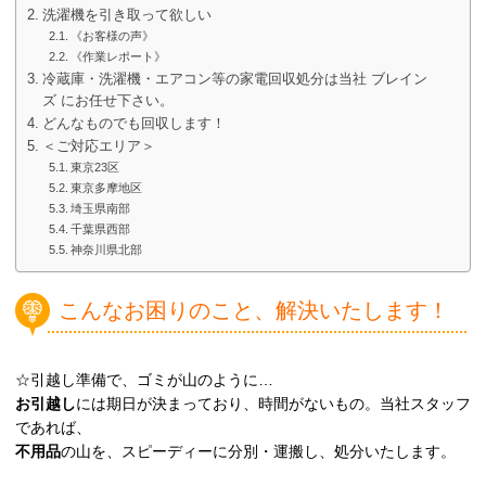
洗濯機を引き取って欲しい
《お客様の声》
《作業レポート》
冷蔵庫・洗濯機・エアコン等の家電回収処分は当社 ブレイン
ズ にお任せ下さい。
どんなものでも回収します！
＜ご対応エリア＞
東京23区
東京多摩地区
埼玉県南部
千葉県西部
神奈川県北部
こんなお困りのこと、解決いたします！
☆引越し準備で、ゴミが山のように…
お引越し
には期日が決まっており、時間がないもの。当社スタッフ
であれば、
不用品
の山を、スピーディーに分別・運搬し、処分いたします。