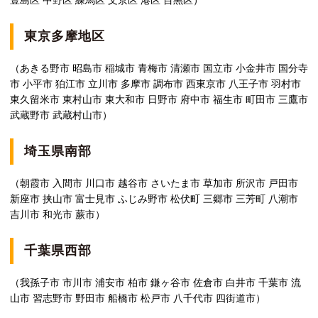
豊島区 中野区 練馬区 文京区 港区 目黒区）
東京多摩地区
（あきる野市 昭島市 稲城市 青梅市 清瀬市 国立市 小金井市 国分寺
市 小平市 狛江市 立川市 多摩市 調布市 西東京市 八王子市 羽村市
東久留米市 東村山市 東大和市 日野市 府中市 福生市 町田市 三鷹市
武蔵野市 武蔵村山市）
埼玉県南部
（朝霞市 入間市 川口市 越谷市 さいたま市 草加市 所沢市 戸田市
新座市 挟山市 富士見市 ふじみ野市 松伏町 三郷市 三芳町 八潮市
吉川市 和光市 蕨市）
千葉県西部
（我孫子市 市川市 浦安市 柏市 鎌ヶ谷市 佐倉市 白井市 千葉市 流
山市 習志野市 野田市 船橋市 松戸市 八千代市 四街道市）