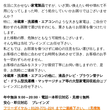
生活に欠かせない
家電製品
ですが、いざ買い換えたい時や壊れて不
用になってしまった時、どう処分していいかお困りではございませ
んか？
特に、
冷蔵庫・洗濯機・エアコン
のような大きな家電は、ご自分で
動かすのも困難で運び出すのにも、重さもありお部屋を傷つけたり
します。
また移動の際、危険がともなう可能性もございます。
そんな時は当社 ブレインズ にお任せ下さい。
私どもでは、お部屋を傷つけずに細心の注意を払い運び出します。
お客様のご都合に合わせてお時間を決めさせて頂き、お客様のお手
を一切わずらわせません。
お客様のお悩みをスタッフが親切丁寧にお伺い致しますので、是
非、お気軽にご連絡下さい。
冷蔵庫・洗濯機・エアコンの他に、液晶テレビ・ブラウン管テレ
ビ・ドラム型洗濯機・マッサージチェア等の大型家電回収処分
はブ
レインズにお任せ下さい。
年中無休 9:00～20:00・電話一本即日対応・見積り無料
安心
・即日
対応
ブレインズ
フリーダイヤル：0120-
771
–
224
までご連絡下さい。
（見積無