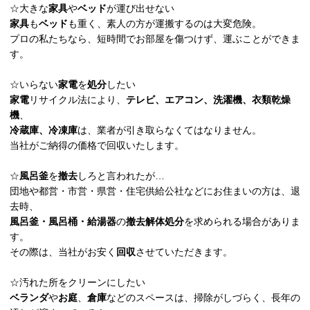
☆大きな
家具
や
ベッド
が運び出せない
家具
も
ベッド
も重く、素人の方が運搬するのは大変危険。
プロの私たちなら、短時間でお部屋を傷つけず、運ぶことができま
す。
☆いらない
家電
を
処分
したい
家電
リサイクル法により、
テレビ、エアコン、洗濯機、衣類乾燥
機
、
冷蔵庫、冷凍庫
は、業者が引き取らなくてはなりません。
当社がご納得の価格で回収いたします。
☆
風呂釜
を
撤去
しろと言われたが…
団地や都営・市営・県営・住宅供給公社などにお住まいの方は、退
去時、
風呂釜・風呂桶・給湯器
の
撤去解体処分
を求められる場合がありま
す。
その際は、当社がお安く
回収
させていただきます。
☆汚れた所をクリーンにしたい
ベランダ
や
お庭
、
倉庫
などのスペースは、掃除がしづらく、長年の