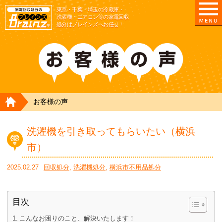
東京/埼玉/千葉/神奈川の 冷蔵庫・洗濯機・エアコ
東京・千葉・埼玉の冷蔵庫・
洗濯機・エアコン等の家電回収
処分はブレインズへお任せ！
HOME
お客様の声
洗濯機を引き取ってもらいたい（横浜
市）
2025.02.27
回収処分
,
洗濯機処分
,
横浜市不用品処分
目次
こんなお困りのこと、解決いたします！