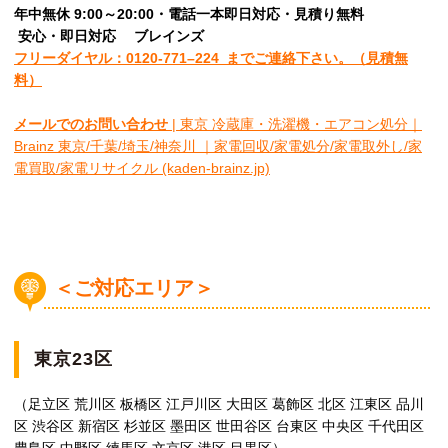
年中無休 9:00～20:00・電話一本即日対応・見積り無料
安心
・即日
対応
ブレインズ
フリーダイヤル：0120-
771
–
224
までご連絡下さい。
（見積無
料）
メールでのお問い合わせ
| 東京 冷蔵庫・洗濯機・エアコン処分｜
Brainz 東京/千葉/埼玉/神奈川 ｜家電回収/家電処分/家電取外し/家
電買取/家電リサイクル (kaden-brainz.jp)
＜ご対応エリア＞
東京23区
（足立区 荒川区 板橋区 江戸川区 大田区 葛飾区 北区 江東区 品川
区 渋谷区 新宿区 杉並区 墨田区 世田谷区 台東区 中央区 千代田区