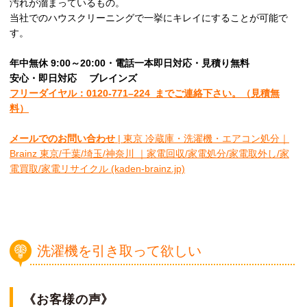
汚れが溜まっているもの。
当社でのハウスクリーニングで一挙にキレイにすることが可能で
す。
年中無休 9:00～20:00・電話一本即日対応・見積り無料
安心
・即日
対応
ブレインズ
フリーダイヤル：0120-
771
–
224
までご連絡下さい。
（見積無
料）
メールでのお問い合わせ
| 東京 冷蔵庫・洗濯機・エアコン処分｜
Brainz 東京/千葉/埼玉/神奈川 ｜家電回収/家電処分/家電取外し/家
電買取/家電リサイクル (kaden-brainz.jp)
洗濯機を引き取って欲しい
《お客様の声》