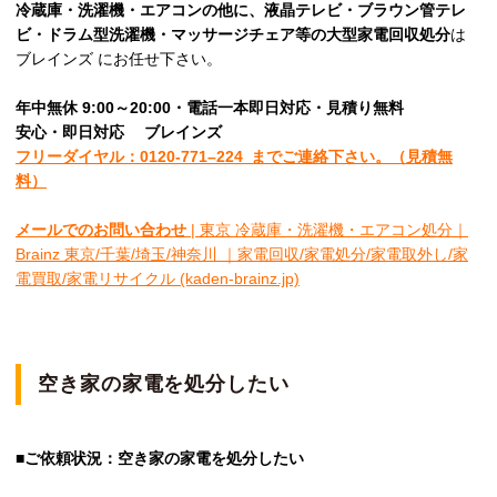
冷蔵庫・洗濯機・エアコンの他に、液晶テレビ・ブラウン管テレ
ビ・ドラム型洗濯機・マッサージチェア等の大型家電回収処分
は
ブレインズ にお任せ下さい。
年中無休 9:00～20:00・電話一本即日対応・見積り無料
安心
・即日
対応
ブレインズ
フリーダイヤル：0120-
771
–
224
までご連絡下さい。
（見積無
料）
メールでのお問い合わせ
| 東京 冷蔵庫・洗濯機・エアコン処分｜
Brainz 東京/千葉/埼玉/神奈川 ｜家電回収/家電処分/家電取外し/家
電買取/家電リサイクル (kaden-brainz.jp)
空き家の家電を処分したい
■ご依頼状況：空き家の家電を処分したい