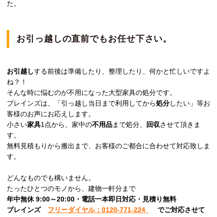
た。
お引っ越しの直前でもお任せ下さい。
お引越し
する前後は準備したり、整理したり、何かと忙しいですよ
ね？！
そんな時に悩むのが不用になった大型家具の処分です。
ブレインズは、「引っ越し当日まで利用してから
処分
したい」等お
客様のお声にお応えします。
小さい
家具
1点から、家中の
不用品
まで処分、
回収
させて頂きま
す。
無料見積もりから搬出まで、お客様のご都合に合わせて対応致しま
す。
どんなものでも構いません。
たったひとつのモノから、建物一軒分まで
年中無休 9:00～20:00・電話一本即日対応・見積り無料
ブレインズ
フリーダイヤル：0120-771-224
でご対応させて