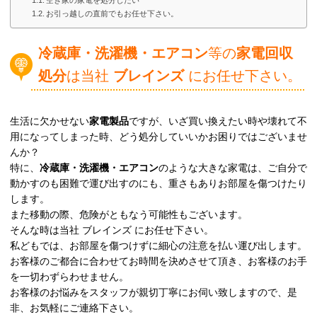
空き家の家電を処分したい
お引っ越しの直前でもお任せ下さい。
冷蔵庫・洗濯機・エアコン
等の
家電回収
処分
は当社
ブレインズ
にお任せ下さい。
生活に欠かせない
家電製品
ですが、いざ買い換えたい時や壊れて不
用になってしまった時、どう処分していいかお困りではございませ
んか？
特に、
冷蔵庫・洗濯機・エアコン
のような大きな家電は、ご自分で
動かすのも困難で運び出すのにも、重さもありお部屋を傷つけたり
します。
また移動の際、危険がともなう可能性もございます。
そんな時は当社 ブレインズ にお任せ下さい。
私どもでは、お部屋を傷つけずに細心の注意を払い運び出します。
お客様のご都合に合わせてお時間を決めさせて頂き、お客様のお手
を一切わずらわせません。
お客様のお悩みをスタッフが親切丁寧にお伺い致しますので、是
非、お気軽にご連絡下さい。