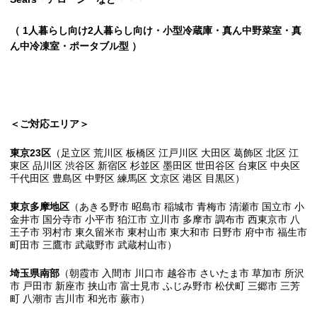
（ 1人暮らし向け2人暮らし向け・小型冷蔵庫・真ん中野菜室・真
ん中冷凍室・ポータブル型 ）
＜ご対応エリア＞
東京23区
（足立区 荒川区 板橋区 江戸川区 大田区 葛飾区 北区 江
東区 品川区 渋谷区 新宿区 杉並区 墨田区 世田谷区 台東区 中央区
千代田区 豊島区 中野区 練馬区 文京区 港区 目黒区）
東京多摩地区
（あきる野市 昭島市 稲城市 青梅市 清瀬市 国立市 小
金井市 国分寺市 小平市 狛江市 立川市 多摩市 調布市 西東京市 八
王子市 羽村市 東久留米市 東村山市 東大和市 日野市 府中市 福生市
町田市 三鷹市 武蔵野市 武蔵村山市）
埼玉県南部
（朝霞市 入間市 川口市 越谷市 さいたま市 草加市 所沢
市 戸田市 新座市 挟山市 富士見市 ふじみ野市 松伏町 三郷市 三芳
町 八潮市 吉川市 和光市 蕨市）