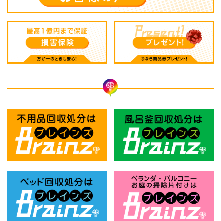
不用品回収処分はBrainz-ブレインズ
風