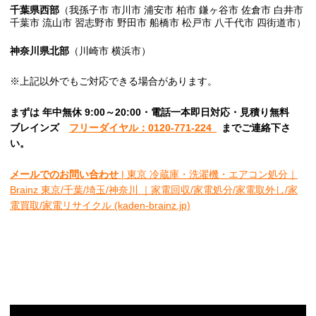
千葉県西部
（我孫子市 市川市 浦安市 柏市 鎌ヶ谷市 佐倉市 白井市
千葉市 流山市 習志野市 野田市 船橋市 松戸市 八千代市 四街道市）
神奈川県北部
（川崎市 横浜市）
※上記以外でもご対応できる場合があります。
まずは 年中無休 9:00～20:00・電話一本即日対応・見積り無料
ブレインズ
フリーダイヤル：0120-771-224
までご連絡下さ
い。
メールでのお問い合わせ
| 東京 冷蔵庫・洗濯機・エアコン処分｜
Brainz 東京/千葉/埼玉/神奈川 ｜家電回収/家電処分/家電取外し/家
電買取/家電リサイクル (kaden-brainz.jp)