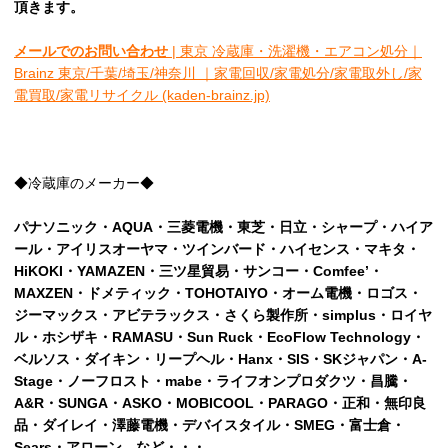
頂きます。
メールでのお問い合わせ
| 東京 冷蔵庫・洗濯機・エアコン処分｜
Brainz 東京/千葉/埼玉/神奈川 ｜家電回収/家電処分/家電取外し/家
電買取/家電リサイクル (kaden-brainz.jp)
◆冷蔵庫のメーカー◆
パナソニック・AQUA・三菱電機・東芝・日立・シャープ・ハイア
ール・アイリスオーヤマ・ツインバード・ハイセンス・マキタ・
HiKOKI・YAMAZEN・三ツ星貿易・サンコー・Comfee’・
MAXZEN・ドメティック・TOHOTAIYO・オーム電機・ロゴス・
ジーマックス・アビテラックス・さくら製作所・simplus・ロイヤ
ル・ホシザキ・RAMASU・Sun Ruck・EcoFlow Technology・
ベルソス・ダイキン・リープヘル・Hanx・SIS・SKジャパン・A-
Stage・ノーフロスト・mabe・ライフオンプロダクツ・昌騰・
A&R・SUNGA・ASKO・MOBICOOL・PARAGO・正和・無印良
品・ダイレイ・澤藤電機・デバイスタイル・SMEG・富士倉・
Sears・アローン など・・・