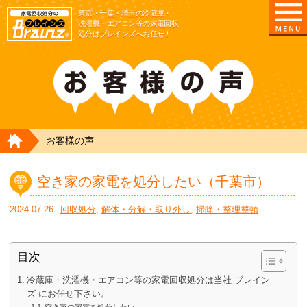
東京/埼玉/千葉/神奈川の 冷蔵庫・洗濯機・エアコ
東京・千葉・埼玉の冷蔵庫・
洗濯機・エアコン等の家電回収
処分はブレインズへお任せ！
HOME
お客様の声
空き家の家電を処分したい（千葉市）
2024.07.26
回収処分
,
解体・分解・取り外し
,
掃除・整理整頓
目次
冷蔵庫・洗濯機・エアコン等の家電回収処分は当社 ブレイン
ズ にお任せ下さい。