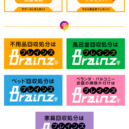
不用品回収処分はBrainz-ブレインズ
風
ベッド回収処分はBrainz-ブレインズ
お