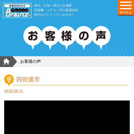
東京/埼玉/千葉/神奈川の 冷蔵庫・洗濯機・エアコ
東京・千葉・埼玉の冷蔵庫・
洗濯機・エアコン等の家電回収
処分はブレインズへお任せ！
HOME
お客様の声
四街道市
2015.09.11