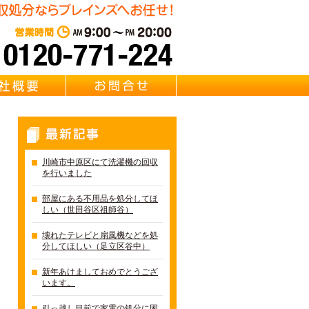
遺品整理・リサイクル Brainz 取扱い 【冷蔵庫・洗濯機・エアコ
東京・千葉・埼玉の冷蔵庫・
営業時間：AM 9:00～PM 20:0
質問
会社概要
お問合せ
最新記事
川崎市中原区にて洗濯機の回収
を行いました
部屋にある不用品を処分してほ
しい（世田谷区祖師谷）
壊れたテレビと扇風機などを処
分してほしい（足立区谷中）
新年あけましておめでとうござ
います。
引っ越し目前で家電の処分に困