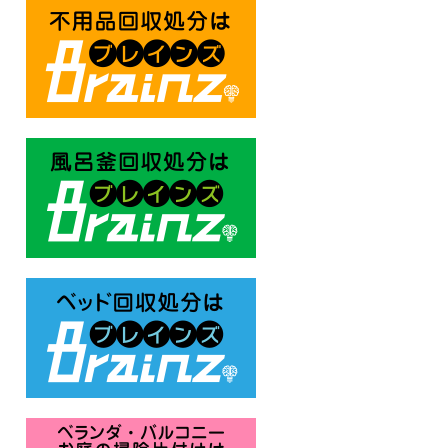
不用品回収処分はBrainz-ブレ
風呂釜回収処分はBrainz-ブレ
ベッド回収処分はBrainz-ブレ
ベランダ・バルコニー お庭の片付