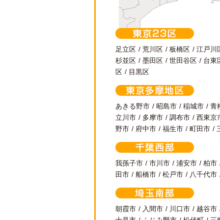
東京23区
足立区
荒川区
板橋区
江戸川
杉並区
墨田区
世田谷区
台東
区
目黒区
東京多摩地区
あきる野市
昭島市
稲城市
青
立川市
多摩市
調布市
西東京
野市
府中市
福生市
町田市
千葉西部
我孫子市
市川市
浦安市
柏市
田市
船橋市
松戸市
八千代市
埼玉南部
朝霞市
入間市
川口市
越谷市