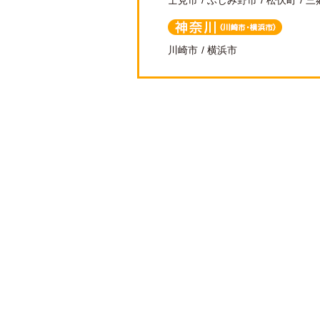
士見市
ふじみ野市
松伏町
三
神奈川（川崎
川崎市
横浜市