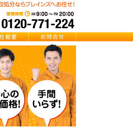
遺品整理・リサイクル Brainz 取扱い 【冷蔵庫・洗濯機・エアコ
東京・千葉・埼玉の冷蔵庫・
営業時間：AM 9:00～PM 20:0
質問
会社概要
お問合せ