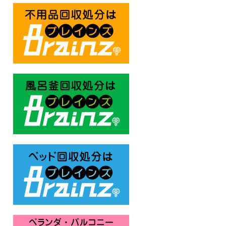
不用品回収処分はBrainz-ブレ
風呂釜回収処分はBrainz-ブレ
ベッド回収処分はBrainz-ブレ
ベランダ・バルコニー お庭の片付