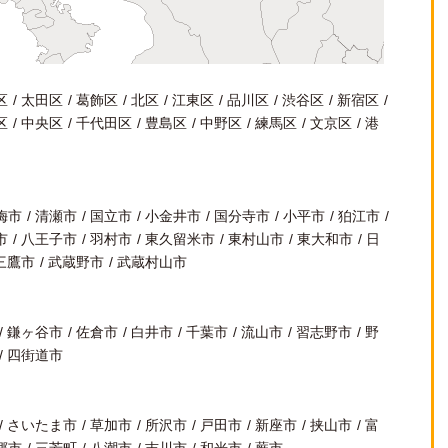
区
太田区
葛飾区
北区
江東区
品川区
渋谷区
新宿区
区
中央区
千代田区
豊島区
中野区
練馬区
文京区
港
梅市
清瀬市
国立市
小金井市
国分寺市
小平市
狛江市
市
八王子市
羽村市
東久留米市
東村山市
東大和市
日
三鷹市
武蔵野市
武蔵村山市
鎌ヶ谷市
佐倉市
白井市
千葉市
流山市
習志野市
野
四街道市
さいたま市
草加市
所沢市
戸田市
新座市
挟山市
富