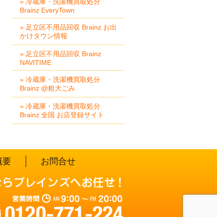
» 冷蔵庫・洗濯機買取処分
Brainz EveryTown
» 足立区不用品回収 Brainz お出
かけタウン情報
» 足立区不用品回収 Brainz
NAVITIME
» 冷蔵庫・洗濯機買取処分
Brainz @粗大ごみ
» 冷蔵庫・洗濯機買取処分
Brainz 全国 お店登録サイト
概要
お問合せ
営業時間：AM 9:00～PM 20:0