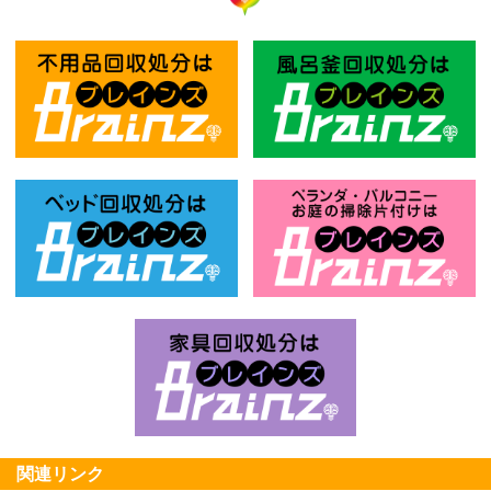
不用品回収処分はBrainz-ブレインズ
風
ベッド回収処分はBrainz-ブレインズ
お
家具回収処分はBrai
関連リンク