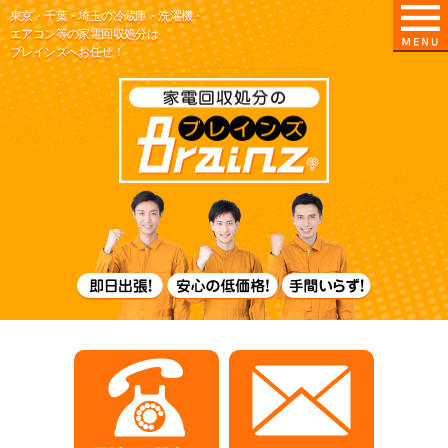
東京・千葉・埼玉の冷蔵庫・洗濯機・
エアコン等の家電回収処分は
ブレインズへお任せ！
東京/埼玉/千葉
即日出張！
電話でお問合せ
メールでお