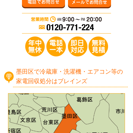
営業時間：AM 9:0
年中無休／電
墨田区で冷蔵庫・洗濯機・エアコン等の
家電回収処分はブレインズ