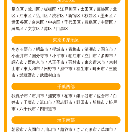
足立区
荒川区
板橋区
江戸川区
太田区
葛飾区
北
区
江東区
品川区
渋谷区
新宿区
杉並区
墨田区
世田谷区
台東区
中央区
千代田区
豊島区
中野区
練馬区
文京区
港区
目黒区
東京多摩地区
あきる野市
昭島市
稲城市
青梅市
清瀬市
国立市
小金井市
国分寺市
小平市
狛江市
立川市
多摩市
調布市
西東京市
八王子市
羽村市
東久留米市
東村
山市
東大和市
日野市
府中市
福生市
町田市
三鷹
市
武蔵野市
武蔵村山市
千葉西部
我孫子市
市川市
浦安市
柏市
鎌ヶ谷市
佐倉市
白
井市
千葉市
流山市
習志野市
野田市
船橋市
松戸
市
八千代市
四街道市
埼玉南部
朝霞市
入間市
川口市
越谷市
さいたま市
草加市