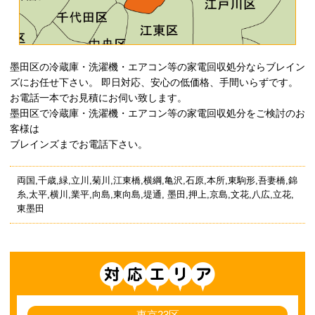
墨田区の冷蔵庫・洗濯機・エアコン等の家電回収処分ならブレイン
ズにお任せ下さい。 即日対応、安心の低価格、手間いらずです。
お電話一本でお見積にお伺い致します。
墨田区で冷蔵庫・洗濯機・エアコン等の家電回収処分をご検討のお
客様は
ブレインズまでお電話下さい。
両国,千歳,緑,立川,菊川,江東橋,横綱,亀沢,石原,本所,東駒形,吾妻橋,錦
糸,太平,横川,業平,向島,東向島,堤通, 墨田,押上,京島,文花,八広,立花,
東墨田
対応エリア
東京23区