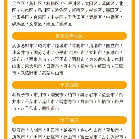
足立区
荒川区
板橋区
江戸川区
太田区
葛飾区
北
区
江東区
品川区
渋谷区
新宿区
杉並区
墨田区
世田谷区
台東区
中央区
千代田区
豊島区
中野区
練馬区
文京区
港区
目黒区
東京多摩地区
あきる野市
昭島市
稲城市
青梅市
清瀬市
国立市
小金井市
国分寺市
小平市
狛江市
立川市
多摩市
調布市
西東京市
八王子市
羽村市
東久留米市
東村
山市
東大和市
日野市
府中市
福生市
町田市
三鷹
市
武蔵野市
武蔵村山市
千葉西部
我孫子市
市川市
浦安市
柏市
鎌ヶ谷市
佐倉市
白
井市
千葉市
流山市
習志野市
野田市
船橋市
松戸
市
八千代市
四街道市
埼玉南部
朝霞市
入間市
川口市
越谷市
さいたま市
草加市
所沢市
戸田市
新座市
挟山市
富士見市
ふじみ野市