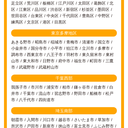
足立区
荒川区
板橋区
江戸川区
太田区
葛飾区
北
区
江東区
品川区
渋谷区
新宿区
杉並区
墨田区
世田谷区
台東区
中央区
千代田区
豊島区
中野区
練馬区
文京区
港区
目黒区
東京多摩地区
あきる野市
昭島市
稲城市
青梅市
清瀬市
国立市
小金井市
国分寺市
小平市
狛江市
立川市
多摩市
調布市
西東京市
八王子市
羽村市
東久留米市
東村
山市
東大和市
日野市
府中市
福生市
町田市
三鷹
市
武蔵野市
武蔵村山市
千葉西部
我孫子市
市川市
浦安市
柏市
鎌ヶ谷市
佐倉市
白
井市
千葉市
流山市
習志野市
野田市
船橋市
松戸
市
八千代市
四街道市
埼玉南部
朝霞市
入間市
川口市
越谷市
さいたま市
草加市
所沢市
戸田市
新座市
挟山市
富士見市
ふじみ野市