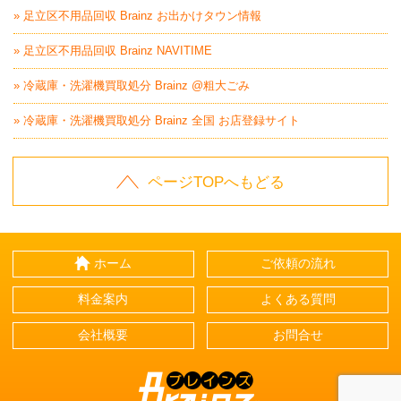
» 足立区不用品回収 Brainz お出かけタウン情報
» 足立区不用品回収 Brainz NAVITIME
» 冷蔵庫・洗濯機買取処分 Brainz @粗大ごみ
» 冷蔵庫・洗濯機買取処分 Brainz 全国 お店登録サイト
ページTOPへもどる
ホーム
ご依頼の流れ
料金案内
よくある質問
会社概要
お問合せ
Brainz-ブレインズ-