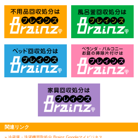
不用品回収処分はBrainz-ブレインズ
風
ベッド回収処分はBrainz-ブレインズ
お
家具回収処分はBrai
関連リンク
» 冷蔵庫・洗濯機買取処分 Brainz Googleマイビジネス