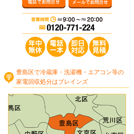
営業時間：AM 9:0
年中無休／電
豊島区で冷蔵庫・洗濯機・エアコン等の
家電回収処分はブレインズ