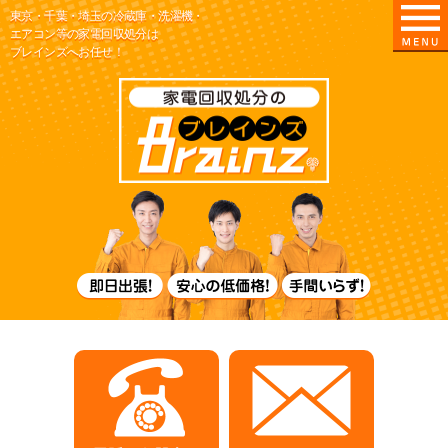
東京・千葉・埼玉の冷蔵庫・洗濯機・
エアコン等の家電回収処分は
ブレインズへお任せ！
東京/埼玉/千葉
即日出張！
電話でお問合せ
メールでお