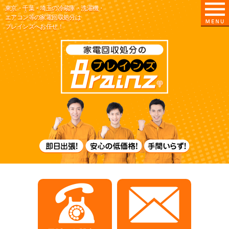
東京・千葉・埼玉の冷蔵庫・洗濯機・
エアコン等の家電回収処分は
ブレインズへお任せ！
東京/埼玉/千葉
即日出張！
電話でお問合せ
メールでお