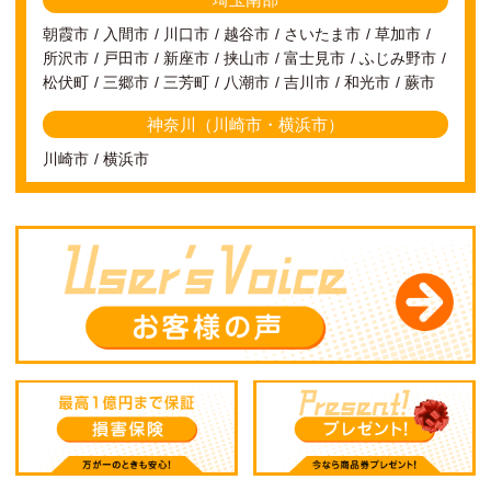
朝霞市
入間市
川口市
越谷市
さいたま市
草加市
所沢市
戸田市
新座市
挟山市
富士見市
ふじみ野市
松伏町
三郷市
三芳町
八潮市
吉川市
和光市
蕨市
神奈川（川崎市・横浜市）
川崎市
横浜市