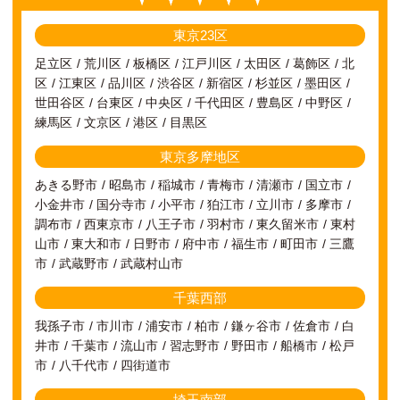
東京23区
足立区
荒川区
板橋区
江戸川区
太田区
葛飾区
北
区
江東区
品川区
渋谷区
新宿区
杉並区
墨田区
世田谷区
台東区
中央区
千代田区
豊島区
中野区
練馬区
文京区
港区
目黒区
東京多摩地区
あきる野市
昭島市
稲城市
青梅市
清瀬市
国立市
小金井市
国分寺市
小平市
狛江市
立川市
多摩市
調布市
西東京市
八王子市
羽村市
東久留米市
東村
山市
東大和市
日野市
府中市
福生市
町田市
三鷹
市
武蔵野市
武蔵村山市
千葉西部
我孫子市
市川市
浦安市
柏市
鎌ヶ谷市
佐倉市
白
井市
千葉市
流山市
習志野市
野田市
船橋市
松戸
市
八千代市
四街道市
埼玉南部