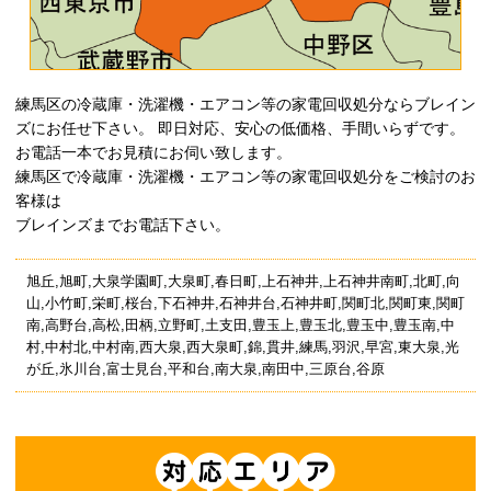
練馬区の冷蔵庫・洗濯機・エアコン等の家電回収処分ならブレイン
ズにお任せ下さい。 即日対応、安心の低価格、手間いらずです。
お電話一本でお見積にお伺い致します。
練馬区で冷蔵庫・洗濯機・エアコン等の家電回収処分をご検討のお
客様は
ブレインズまでお電話下さい。
旭丘,旭町,大泉学園町,大泉町,春日町,上石神井,上石神井南町,北町,向
山,小竹町,栄町,桜台,下石神井,石神井台,石神井町,関町北,関町東,関町
南,高野台,高松,田柄,立野町,土支田,豊玉上,豊玉北,豊玉中,豊玉南,中
村,中村北,中村南,西大泉,西大泉町,錦,貫井,練馬,羽沢,早宮,東大泉,光
が丘,氷川台,富士見台,平和台,南大泉,南田中,三原台,谷原
対応エリア