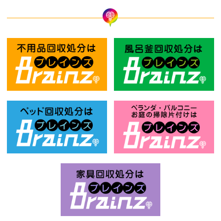
不用品回収処分はBrainz-ブレインズ
風
ベッド回収処分はBrainz-ブレインズ
お