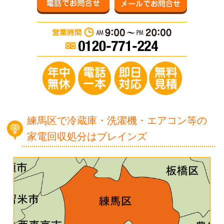
営業時間：AM 9:0
年中無休／電
練馬区で冷蔵庫・洗濯機・エアコン等の
家電回収処分はブレインズ