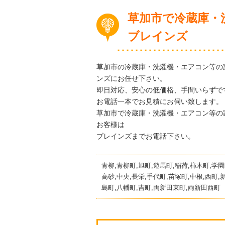
草加市で冷蔵庫・
ブレインズ
草加市の冷蔵庫・洗濯機・エアコン等の
ンズにお任せ下さい。
即日対応、安心の低価格、手間いらずで
お電話一本でお見積にお伺い致します。
草加市で冷蔵庫・洗濯機・エアコン等の
お客様は
ブレインズまでお電話下さい。
青柳,青柳町,旭町,遊馬町,稲荷,柿木町,学園
高砂,中央,長栄,手代町,苗塚町,中根,西町,
島町,八幡町,吉町,両新田東町,両新田西町