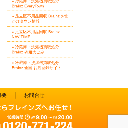
» 冷蔵庫・洗濯機買取処分
Brainz EveryTown
» 足立区不用品回収 Brainz お出
かけタウン情報
» 足立区不用品回収 Brainz
NAVITIME
» 冷蔵庫・洗濯機買取処分
Brainz @粗大ごみ
» 冷蔵庫・洗濯機買取処分
Brainz 全国 お店登録サイト
概要
お問合せ
営業時間：AM 9:00～PM 20:0