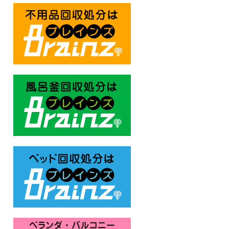
不用品回収処分はBrainz-ブレ
風呂釜回収処分はBrainz-ブレ
ベッド回収処分はBrainz-ブレ
ベランダ・バルコニー お庭の片付