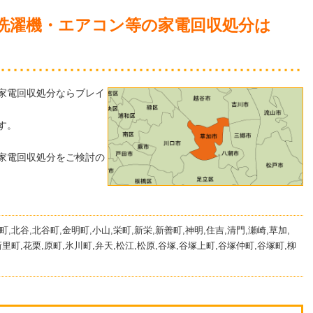
洗濯機・エアコン等の家電回収処分は
家電回収処分ならブレイ
す。
家電回収処分をご検討の
町,北谷,北谷町,金明町,小山,栄町,新栄,新善町,神明,住吉,清門,瀬崎,草加,
新里町,花栗,原町,氷川町,弁天,松江,松原,谷塚,谷塚上町,谷塚仲町,谷塚町,柳