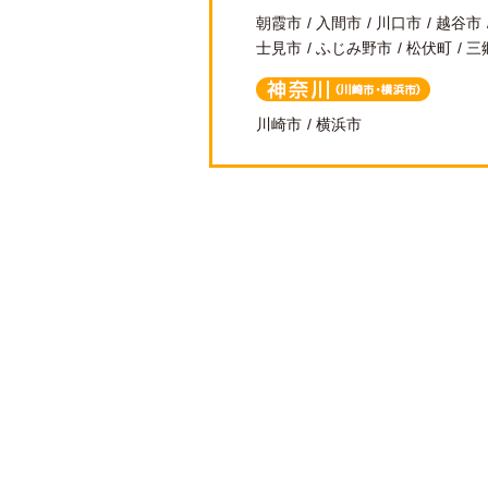
朝霞市
入間市
川口市
越谷市
士見市
ふじみ野市
松伏町
三
神奈川（川崎
川崎市
横浜市