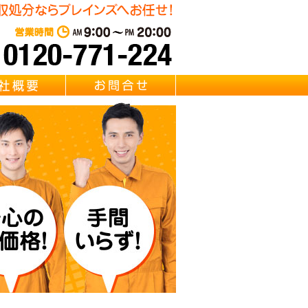
遺品整理・リサイクル Brainz 取扱い 【冷蔵庫・洗濯機・エアコ
東京・千葉・埼玉の冷蔵庫・
営業時間：AM 9:00～PM 20:0
質問
会社概要
お問合せ