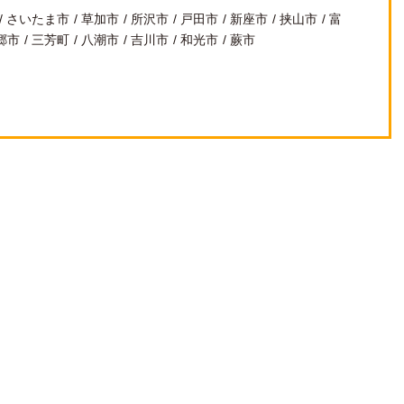
さいたま市
草加市
所沢市
戸田市
新座市
挟山市
富
郷市
三芳町
八潮市
吉川市
和光市
蕨市
市・横浜市）