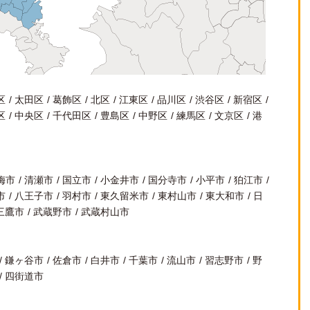
区
太田区
葛飾区
北区
江東区
品川区
渋谷区
新宿区
区
中央区
千代田区
豊島区
中野区
練馬区
文京区
港
梅市
清瀬市
国立市
小金井市
国分寺市
小平市
狛江市
市
八王子市
羽村市
東久留米市
東村山市
東大和市
日
三鷹市
武蔵野市
武蔵村山市
鎌ヶ谷市
佐倉市
白井市
千葉市
流山市
習志野市
野
四街道市