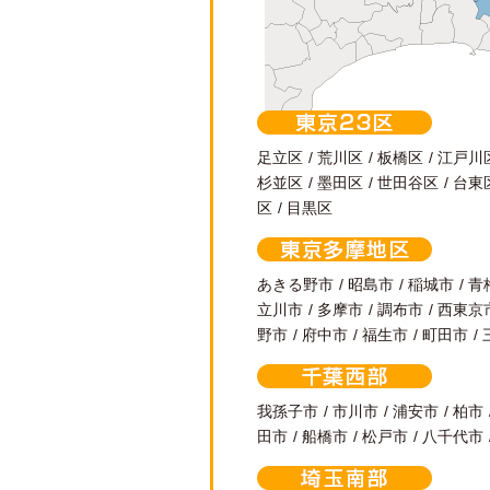
東京23区
足立区
荒川区
板橋区
江戸川
杉並区
墨田区
世田谷区
台東
区
目黒区
東京多摩地区
あきる野市
昭島市
稲城市
青
立川市
多摩市
調布市
西東京
野市
府中市
福生市
町田市
千葉西部
我孫子市
市川市
浦安市
柏市
田市
船橋市
松戸市
八千代市
埼玉南部